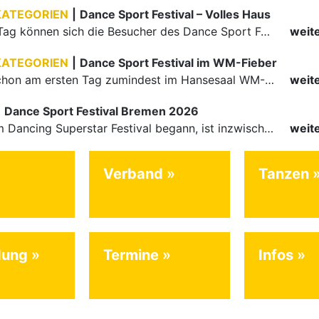
KATEGORIEN
|
Dance Sport Festival – Volles Haus
Am letzten Tag können sich die Besucher des Dance Sport Festivals erneut auf internationale Festivalatmosphäre freuen. Die knapp 1200 Aktiven vertreten mit Deutschland 43 Nationen. Mit Paaren aus 15…
weit
KATEGORIEN
|
Dance Sport Festival im WM-Fieber
Nachdem schon am ersten Tag zumindest im Hansesaal WM-Stimmung vom Feinsten herrschte, werden am Samstag nicht nur Tänzerinnen und Tänzer der Junioren die Stimmung ordentlich anheizen. Es erwartet alle -…
weit
|
Dance Sport Festival Bremen 2026
Was mit dem Dancing Superstar Festival begann, ist inzwischen mit dem Dance Sport Festival Bremen zu einer festen Institution geworden. Zum fünften Mal treffen sich Paare, Funktionäre und Gäste zu diesem…
weit
Verband
Tanzen
dung
Termine
Infos