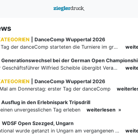
ews
KATEGORIEN
|
DanceComp Wuppertal 2026
Am zweiten Tag der danceComp starteten die Turniere im großen Saal. Den Auftakt machte das größte Feld des Wochenendes: Im WDSF Open Senior III Standard gingen 141 Paare aufs Parkett.
weit
Generationswechsel bei der German Open Championsh
Langjähriger Geschäftsführer Wilfried Scheible übergibt Verantwortung an Stephen Harnisch und Bernd Roßnagel Stuttgart, den 30. Juni 2026.
weit
KATEGORIEN
|
DanceComp Wuppertal 2026
Mal am Donnerstag: erster Tag der danceComp
weiterl
Ausflug in den Erlebnispark Tripsdrill
inen unvergesslichen Tag erleben
weiterlesen
|
WDSF Open Szezged, Ungarn
Auch international wurde getanzt in Ungarn am vergangenen Wochenende
weit