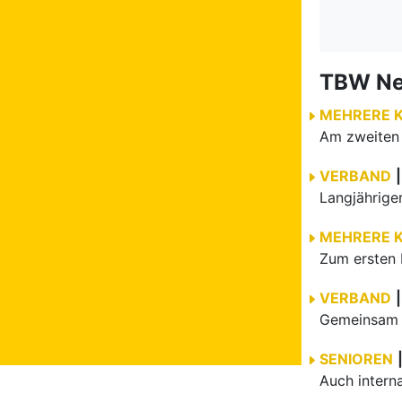
TBW N
MEHRERE 
VERBAND
|
MEHRERE 
Zum ersten 
VERBAND
|
Gemeinsam e
SENIOREN