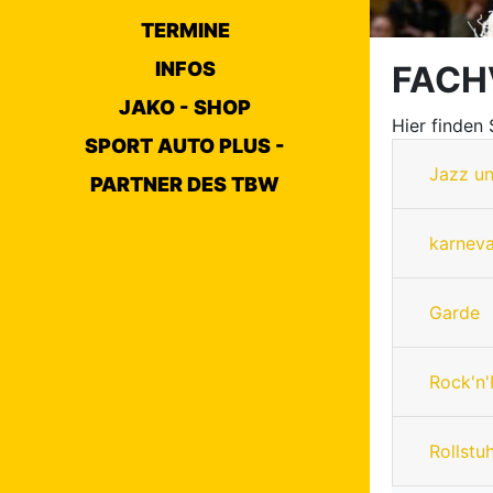
TERMINE
INFOS
FACH
JAKO - SHOP
Hier finden
SPORT AUTO PLUS -
Jazz u
PARTNER DES TBW
karneva
Garde
Rock'n'
Rollstu