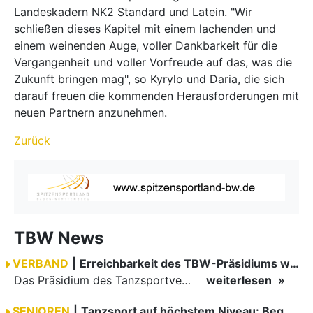
Landeskadern NK2 Standard und Latein. "Wir
schließen dieses Kapitel mit einem lachenden und
einem weinenden Auge, voller Dankbarkeit für die
Vergangenheit und voller Vorfreude auf das, was die
Zukunft bringen mag", so Kyrylo und Daria, die sich
darauf freuen die kommenden Herausforderungen mit
neuen Partnern anzunehmen.
Zurück
TBW News
VERBAND
|
Erreichbarkeit des TBW-Präsidiums während der GOC 2026
Das Präsidium des Tanzsportverbandes Baden-Württemberg (TBW) ist in der Zeit vom 09.08.2026 bis einschließlich 16.08.2026 nicht erreichbar. Da alle Präsidiumsmitglieder vor Ort bei den German Open…
weiterlesen
SENIOREN
|
Tanzsport auf höchstem Niveau: Begeisterung bei den Turnieren in…