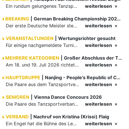
Ein rundum gelungenes Tanzsport-Wochenende liegt hinter den Paaren und Organisatoren in Enzklösterle. Am 1. und 2. August 2026 verwandelte sich die Festhalle wieder in einen lebendigen Mittelpunkt des…
weiterlesen
BREAKING
|
German Breaking Championship 2026 in Hannover
Der erste Deutsche Meister steht fest B-Boy Roman siegt bei den Juniors
weiterlesen
VERANSTALTUNGEN
|
Wertungsrichter gesucht
Für einige nachgemeldete Turniere im 2 Halbjahr sucht der ZWE noch Wertungsrichter.
weiterlesen
MEHRERE KATEGORIEN
|
Großer Abschluss der TBW-Trophy in Weinheim
Am 18. und 19. Juli 2026 richtete die Tanzsportabteilung (TSA) der TSG 1862 Weinheim das Abschlussturnier der diesjährigen TBW-Trophy-Serie aus. Zum traditionellen Saisonfinale kamen rund 400 Starts über…
weiterlesen
HAUPTGRUPPE
|
Nanjing - People's Republic of China
Die Paare aus dem Tanzsportverband Baden-Württemberg (TBW) haben beim hochklassig besetzten WDSF GrandSlam im chinesischen Nanjing wieder einmal auf internationalem Top-Niveau geglänzt. Das…
weiterlesen
SENIOREN
|
Vienna Dance Concours 2026
Die Paare des Tanzsportverbandes Baden-Württemberg (TBW) glänzten auf dem internationalen Parkett des Vienna Dance Concourse 2026 im Wiener Rathaus mit hervorragenden Platzierungen Ergebnisse unter: …
weiterlesen
VERBAND
|
Nachruf von Kristina (Krissi) Flaig
Ein Engel hat die Bühne des Lebens verlassen. Viel zu früh, plötzlich und für uns alle unfassbar, wurde unsere geliebte Kristina (Krissi) Flaig im Alter von 36 Jahren aus dem Leben gerissen. Das Tanzen…
weiterlesen