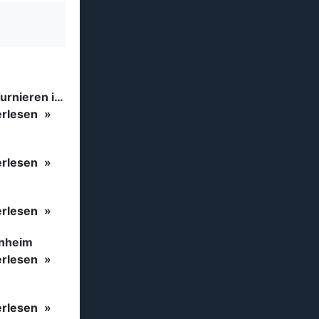
Tanzsport auf höchstem Niveau: Begeisterung bei den Turnieren in…
erlesen
erlesen
erlesen
inheim
erlesen
erlesen