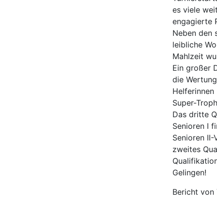
es viele wei
engagierte 
Neben den s
leibliche Wo
Mahlzeit wu
Ein großer 
die Wertungs
Helferinnen
Super-Troph
Das dritte Q
Senioren I f
Senioren II
zweites Qual
Qualifikati
Gelingen!
Bericht von 