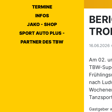
TERMINE
INFOS
BER
JAKO - SHOP
TRO
SPORT AUTO PLUS -
PARTNER DES TBW
16.06.2026
Am 02. un
TBW-Supe
Frühlings
nach Ludw
Wochenen
Tanzsport
Gastgeber w