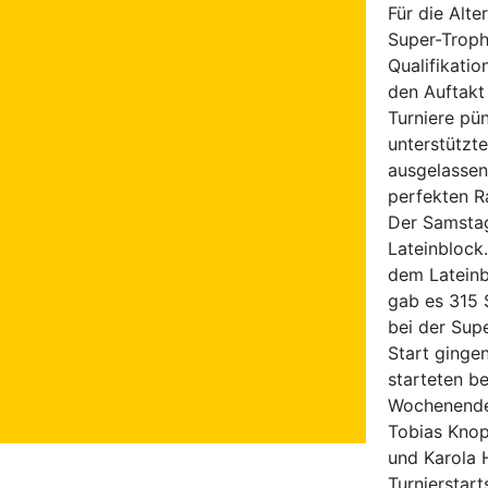
Für die Alt
Super-Troph
Qualifikatio
den Auftakt 
Turniere pü
unterstützte
ausgelassen
perfekten R
Der Samstag
Lateinblock
dem Lateinb
gab es 315 
bei der Sup
Start ginge
starteten be
Wochenende 
Tobias Knop
und Karola 
Turniersta