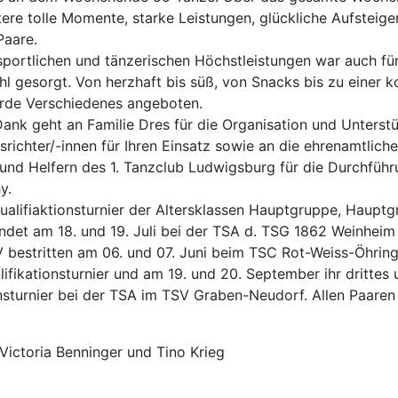
tere tolle Momente, starke Leistungen, glückliche Aufsteige
Paare.
portlichen und tänzerischen Höchstleistungen war auch fü
hl gesorgt. Von herzhaft bis süß, von Snacks bis zu einer 
rde Verschiedenes angeboten.
Dank geht an Familie Dres für die Organisation und Unterst
richter/-innen für Ihren Einsatz sowie an die ehrenamtlich
 und Helfern des 1. Tanzclub Ludwigsburg für die Durchführ
y.
ualifiaktionsturnier der Altersklassen Hauptgruppe, Hauptg
indet am 18. und 19. Juli bei der TSA d. TSG 1862 Weinheim 
-V bestritten am 06. und 07. Juni beim TSC Rot-Weiss-Öhring
ifikationsturnier und am 19. und 20. September ihr drittes 
onsturnier bei der TSA im TSV Graben-Neudorf. Allen Paaren
Victoria Benninger und Tino Krieg