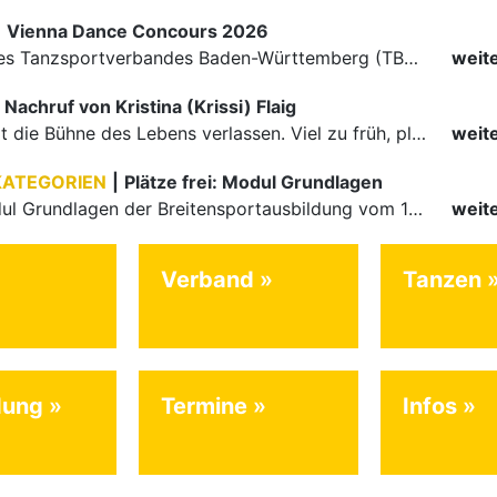
|
Vienna Dance Concours 2026
Die Paare des Tanzsportverbandes Baden-Württemberg (TBW) glänzten auf dem internationalen Parkett des Vienna Dance Concourse 2026 im Wiener Rathaus mit hervorragenden Platzierungen Ergebnisse unter: …
weit
Nachruf von Kristina (Krissi) Flaig
Ein Engel hat die Bühne des Lebens verlassen. Viel zu früh, plötzlich und für uns alle unfassbar, wurde unsere geliebte Kristina (Krissi) Flaig im Alter von 36 Jahren aus dem Leben gerissen. Das Tanzen…
weit
KATEGORIEN
|
Plätze frei: Modul Grundlagen
Für das Modul Grundlagen der Breitensportausbildung vom 10. bis 13. September an der Landessportschule Albstadt sind noch Plätze frei. Das Modul kann auch für den Lizenzerhalt (30 LE fachlich) genutzt…
weit
Verband
Tanzen
dung
Termine
Infos