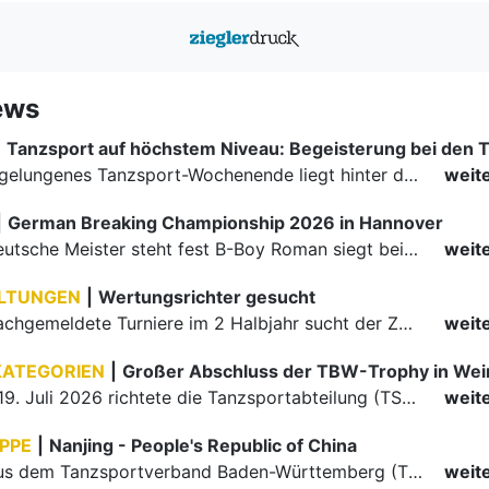
ews
|
Ein rundum gelungenes Tanzsport-Wochenende liegt hinter den Paaren und Organisatoren in Enzklösterle. Am 1. und 2. August 2026 verwandelte sich die Festhalle wieder in einen lebendigen Mittelpunkt des…
weit
|
German Breaking Championship 2026 in Hannover
Der erste Deutsche Meister steht fest B-Boy Roman siegt bei den Juniors
weit
LTUNGEN
|
Wertungsrichter gesucht
Für einige nachgemeldete Turniere im 2 Halbjahr sucht der ZWE noch Wertungsrichter.
weit
KATEGORIEN
|
Großer Abschluss der TBW-Trophy in We
Am 18. und 19. Juli 2026 richtete die Tanzsportabteilung (TSA) der TSG 1862 Weinheim das Abschlussturnier der diesjährigen TBW-Trophy-Serie aus. Zum traditionellen Saisonfinale kamen rund 400 Starts über…
weit
PPE
|
Nanjing - People's Republic of China
Die Paare aus dem Tanzsportverband Baden-Württemberg (TBW) haben beim hochklassig besetzten WDSF GrandSlam im chinesischen Nanjing wieder einmal auf internationalem Top-Niveau geglänzt. Das…
weit