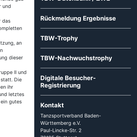
r und
Rückmeldung Ergebnisse
r das
kompletten
TBW-Trophy
ützung, an
en
ung dieser
TBW-Nachwuchstrophy
ruppe II und
Digitale Besucher-
statt. Die
Registrierung
en ihr
und letztes
 ein gutes
Kontakt
Tanzsportverband Baden-
Württemberg e.V.
Paul-Lincke-Str. 2