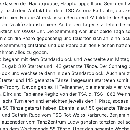
ersklassen der Hauptgruppe, Hauptgruppe II und Senioren I 
y, nach dem Auftakt bei dem TSC Astoria Karlsruhe, das z
nsturnier. Für die Altersklassen Senioren II-V bildete die Su
der Qualifikationsturniere. An beiden Tagen starteten die e
nktlich um 09.00 Uhr. Die Stimmung war über beide Tage se
n sich die Paare gegenseitig und feuerten sich an, eine loc
e Stimmung entstand und die Paare auf den Flächen hatte
ahmen alles zu geben.
 begann mit dem Standardblock und wechselte am Mittag 
. Es gab 310 Starter und 143 getanzte Tänze. Der Sonntag
lock und wechselte dann in den Standardblock. Auch am z
Starter und 145 getanzte Tänze. Insgesamt starteten somit
er-Trophy. Davon gab es 11 Teilnehmer, die mehr als vier Ma
n. Dirk und Fabienne Regitz von der TSA d. TSG 1862 Wein
i acht Turnieren und erreichten jeweils den 1. Platz, sodass
50 Tänze getanzt haben. Ebenfalls auf 50 getanzte Tänz
 und Cathrin Rube vom TSC Rot-Weiss Karlsruhe. Benjamin
Hauzeneder vom TanzZentrum Ludwigshafen tanzten bei a
rts an dem Wochenende 55 Tänze. Über das gesamte Woch