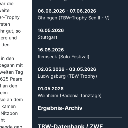
war die
weite
06.06.2026
- 07.06.2026
per-Trophy
Öhringen (TBW-Trophy Sen II - V)
rsten
16.05.2026
hr gut, so
Stuttgart
kere und
n den
16.05.2026
Remseck (Solo Festival)
in den
 begann mit
02.05.2026
- 03.05.2026
weiten Tag
Ludwigsburg (TBW-Trophy)
 625 Paare
l an den
01.05.2026
heim
Weinheim (Badenia Tanztage)
 sie an dem
e kamen
Ergebnis-Archiv
 Nitzpon
cht
TBW-Datenbank / ZWE
enende gab