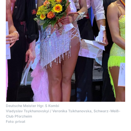
Deutsche Meister Hgr. S Kombi
Vladyslav Tsykhanovskyi / Veronika Tsikhanovska, Schwarz-Weiß-
Club Pforzheim
Foto: privat