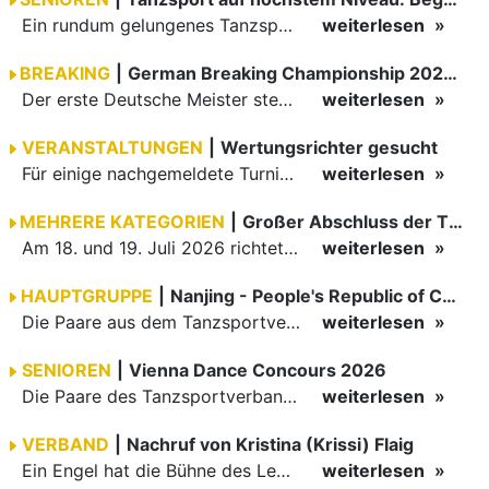
Ein rundum gelungenes Tanzsport-Wochenende liegt hinter den Paaren und Organisatoren in Enzklösterle. Am 1. und 2. August 2026 verwandelte sich die Festhalle wieder in einen lebendigen Mittelpunkt des…
weiterlesen
BREAKING
|
German Breaking Championship 2026 in Hannover
Der erste Deutsche Meister steht fest B-Boy Roman siegt bei den Juniors
weiterlesen
VERANSTALTUNGEN
|
Wertungsrichter gesucht
Für einige nachgemeldete Turniere im 2 Halbjahr sucht der ZWE noch Wertungsrichter.
weiterlesen
MEHRERE KATEGORIEN
|
Großer Abschluss der TBW-Trophy in Weinheim
Am 18. und 19. Juli 2026 richtete die Tanzsportabteilung (TSA) der TSG 1862 Weinheim das Abschlussturnier der diesjährigen TBW-Trophy-Serie aus. Zum traditionellen Saisonfinale kamen rund 400 Starts über…
weiterlesen
HAUPTGRUPPE
|
Nanjing - People's Republic of China
Die Paare aus dem Tanzsportverband Baden-Württemberg (TBW) haben beim hochklassig besetzten WDSF GrandSlam im chinesischen Nanjing wieder einmal auf internationalem Top-Niveau geglänzt. Das…
weiterlesen
SENIOREN
|
Vienna Dance Concours 2026
Die Paare des Tanzsportverbandes Baden-Württemberg (TBW) glänzten auf dem internationalen Parkett des Vienna Dance Concourse 2026 im Wiener Rathaus mit hervorragenden Platzierungen Ergebnisse unter: …
weiterlesen
VERBAND
|
Nachruf von Kristina (Krissi) Flaig
Ein Engel hat die Bühne des Lebens verlassen. Viel zu früh, plötzlich und für uns alle unfassbar, wurde unsere geliebte Kristina (Krissi) Flaig im Alter von 36 Jahren aus dem Leben gerissen. Das Tanzen…
weiterlesen