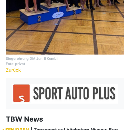
Siegerehrung DM Jun. II Kombi
Foto: privat
Zurück
TBW News
SENIOREN
|
Tanzsport auf höchstem Niveau: Begeisterung bei den Turnieren in…