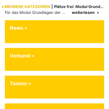
MEHRERE KATEGORIEN
|
Plätze frei: Modul Grundlagen
Für das Modul Grundlagen der Breitensportausbildung vom 10. bis 13. September an der Landessportschule Albstadt sind noch Plätze frei. Das Modul kann auch für den Lizenzerhalt (30 LE fachlich) genutzt…
weiterlesen
News
Verband
Tanzen