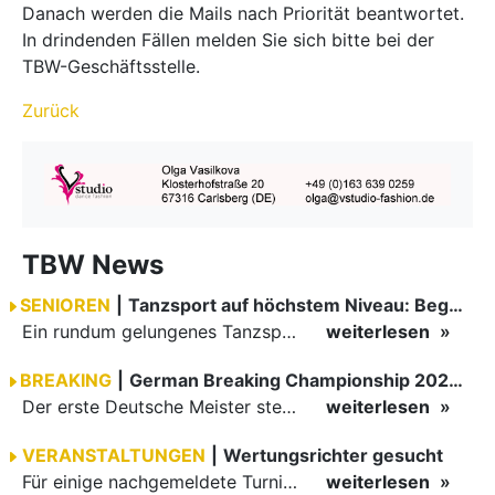
Danach werden die Mails nach Priorität beantwortet.
In drindenden Fällen melden Sie sich bitte bei der
TBW-Geschäftsstelle.
Zurück
TBW News
SENIOREN
|
Tanzsport auf höchstem Niveau: Begeisterung bei den Turnieren in…
Ein rundum gelungenes Tanzsport-Wochenende liegt hinter den Paaren und Organisatoren in Enzklösterle. Am 1. und 2. August 2026 verwandelte sich die Festhalle wieder in einen lebendigen Mittelpunkt des…
weiterlesen
BREAKING
|
German Breaking Championship 2026 in Hannover
Der erste Deutsche Meister steht fest B-Boy Roman siegt bei den Juniors
weiterlesen
VERANSTALTUNGEN
|
Wertungsrichter gesucht
Für einige nachgemeldete Turniere im 2 Halbjahr sucht der ZWE noch Wertungsrichter.
weiterlesen