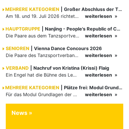
MEHRERE KATEGORIEN
|
Großer Abschluss der TBW-Trophy in Weinheim
Am 18. und 19. Juli 2026 richtete die Tanzsportabteilung (TSA) der TSG 1862 Weinheim das Abschlussturnier der diesjährigen TBW-Trophy-Serie aus. Zum traditionellen Saisonfinale kamen rund 400 Starts über…
weiterlesen
HAUPTGRUPPE
|
Nanjing - People's Republic of China
Die Paare aus dem Tanzsportverband Baden-Württemberg (TBW) haben beim hochklassig besetzten WDSF GrandSlam im chinesischen Nanjing wieder einmal auf internationalem Top-Niveau geglänzt. Das…
weiterlesen
SENIOREN
|
Vienna Dance Concours 2026
Die Paare des Tanzsportverbandes Baden-Württemberg (TBW) glänzten auf dem internationalen Parkett des Vienna Dance Concourse 2026 im Wiener Rathaus mit hervorragenden Platzierungen Ergebnisse unter: …
weiterlesen
VERBAND
|
Nachruf von Kristina (Krissi) Flaig
Ein Engel hat die Bühne des Lebens verlassen. Viel zu früh, plötzlich und für uns alle unfassbar, wurde unsere geliebte Kristina (Krissi) Flaig im Alter von 36 Jahren aus dem Leben gerissen. Das Tanzen…
weiterlesen
MEHRERE KATEGORIEN
|
Plätze frei: Modul Grundlagen
Für das Modul Grundlagen der Breitensportausbildung vom 10. bis 13. September an der Landessportschule Albstadt sind noch Plätze frei. Das Modul kann auch für den Lizenzerhalt (30 LE fachlich) genutzt…
weiterlesen
News