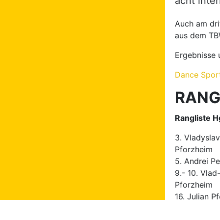
acht inte
Auch am dri
aus dem TBW
Ergebnisse 
Dance Sport
RANGL
Rangliste Hg
3. Vladysla
Pforzheim
5. Andrei P
9.- 10. Vla
Pforzheim
16. Julian P