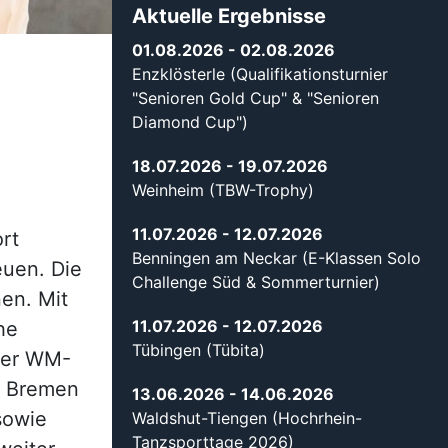
Aktuelle Ergebnisse
01.08.2026
- 02.08.2026
Enzklösterle (Qualifikationsturnier
"Senioren Gold Cup" & "Senioren
Diamond Cup")
18.07.2026
- 19.07.2026
Weinheim (TBW-Trophy)
11.07.2026
- 12.07.2026
rt
Benningen am Neckar (E-Klassen Solo
euen. Die
Challenge Süd & Sommerturnier)
en. Mit
11.07.2026
- 12.07.2026
he
Tübingen (Tübita)
der WM-
ch Bremen
13.06.2026
- 14.06.2026
sowie
Waldshut-Tiengen (Hochrhein-
Tanzsporttage 2026)