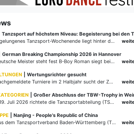
ews
|
Ein rundum gelungenes Tanzsport-Wochenende liegt hinter den Paaren und Organisatoren in Enzklösterle. Am 1. und 2. August 2026 verwandelte sich die Festhalle wieder in einen lebendigen Mittelpunkt des…
weit
|
German Breaking Championship 2026 in Hannover
Der erste Deutsche Meister steht fest B-Boy Roman siegt bei den Juniors
weit
LTUNGEN
|
Wertungsrichter gesucht
Für einige nachgemeldete Turniere im 2 Halbjahr sucht der ZWE noch Wertungsrichter.
weit
KATEGORIEN
|
Großer Abschluss der TBW-Trophy in We
Am 18. und 19. Juli 2026 richtete die Tanzsportabteilung (TSA) der TSG 1862 Weinheim das Abschlussturnier der diesjährigen TBW-Trophy-Serie aus. Zum traditionellen Saisonfinale kamen rund 400 Starts über…
weit
PPE
|
Nanjing - People's Republic of China
Die Paare aus dem Tanzsportverband Baden-Württemberg (TBW) haben beim hochklassig besetzten WDSF GrandSlam im chinesischen Nanjing wieder einmal auf internationalem Top-Niveau geglänzt. Das…
weit