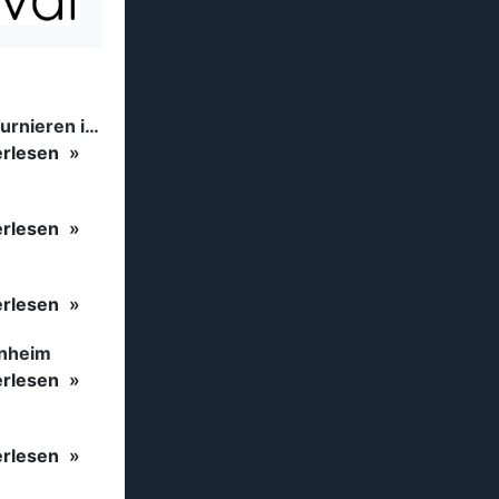
Tanzsport auf höchstem Niveau: Begeisterung bei den Turnieren in…
erlesen
erlesen
erlesen
inheim
erlesen
erlesen