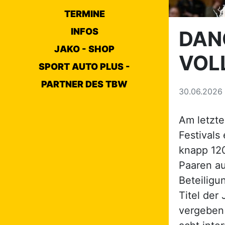
TERMINE
INFOS
DAN
JAKO - SHOP
VOL
SPORT AUTO PLUS -
PARTNER DES TBW
30.06.2026
Am letzte
Festivals
knapp 120
Paaren au
Beteilig
Titel der
vergeben 