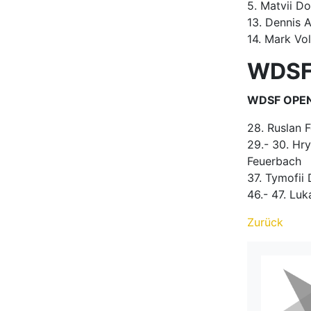
5. Matvii Do
13. Dennis 
14. Mark Vo
WDSF
WDSF OPEN 
28. Ruslan 
29.- 30. Hr
Feuerbach
37. Tymofii
46.- 47. Lu
Zurück