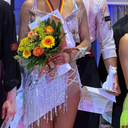
er Hgr. S Kombi
hanovskyi / Veronika Tsikhanovska, Schwarz-Weiß-Club Pforzheim