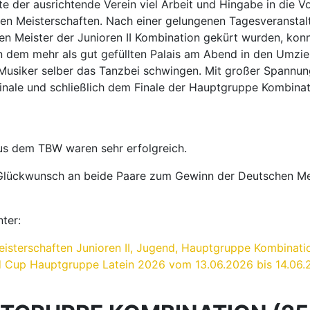
ter:
isterschaften Junioren II, Jugend, Hauptgruppe Kombinat
 Cup Hauptgruppe Latein 2026 vom 13.06.2026 bis 14.06.
TGRUPPE KOMBINATION (25
e Kombination (25)
v Tsykhanovskyi / Veronika Tsikhanovska, Schwarz-Weiß
olovchenko / Evita Badt, Schwarz-Weiß-Club Pforzheim
rvin Fischer / Daphne Fischer Schorpp, TSC Rot-Weiß Böblin
e Annunziata / Valeria Melnic, Schwarz-Weiß-Club Pforzhe
Winter / Lena Hofmeier, Tanzsportakademie Ludwigsburg