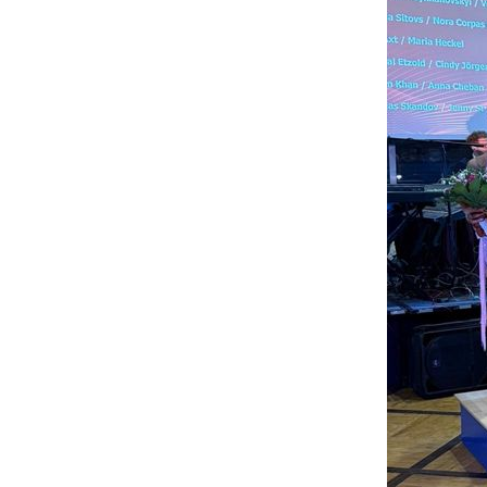
Siegerehrung D
Foto: privat
JUNIO
Junioren II