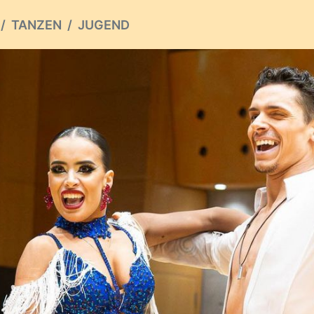
TANZEN
JUGEND
ious
TSCHE MEISTERSCHA
INATION - TAG 1
IOREN II & HAUPTGRUP
von
Dieter Köpf
JUGEND
HAUPTGRUPPE
2026 fanden die vom TSZ Blau Gold Berlin