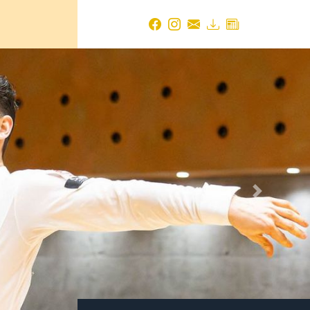
Next
Aktuelle Ergebnisse
01.08.2026
- 02.08.2026
FTEN
Enzklösterle (Qualifikationsturnier
"Senioren Gold Cup" & "Senioren
Diamond Cup")
PE
18.07.2026
- 19.07.2026
Weinheim (TBW-Trophy)
11.07.2026
- 12.07.2026
Benningen am Neckar (E-Klassen Solo
Challenge Süd & Sommerturnier)