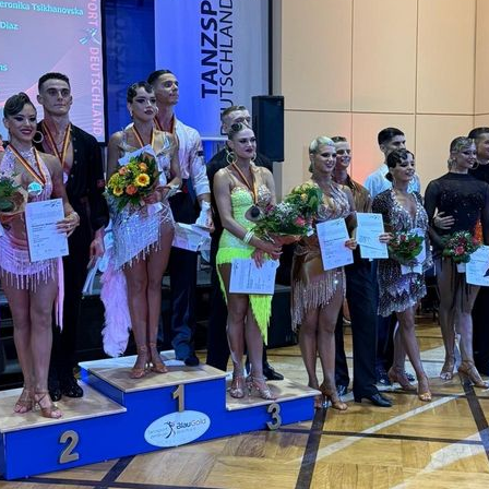
M Hgr. S Kombi
REN II KOMBINATION (23)
 Kombination (23)