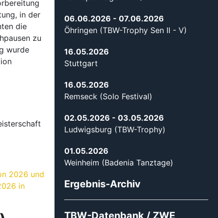
01.05.2026
Weinheim (Badenia Tanztage)
ion 2026 und
Ergebnis-Archiv
2026 in
TBW-Datenbank / ZWE
)
Rückmeldung Ergebnisse
-Club
TBW-Trophy
gen
im
TBW-Nachwuchstrophy
Digitale Besucher-
Registrierung