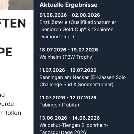
nd
11.07.2026
- 12.07.2026
wurde
Tübingen (Tübita)
 tollen
13.06.2026
- 14.06.2026
Waldshut-Tiengen (Hochrhein-
Tanzsporttage 2026)
orbereitung
ung, in der
06.06.2026
- 07.06.2026
nten die
Öhringen (TBW-Trophy Sen II - V)
ehpausen zu
ng wurde
16.05.2026
ion
Stuttgart
16.05.2026
Remseck (Solo Festival)
02.05.2026
- 03.05.2026
isterschaft
Ludwigsburg (TBW-Trophy)