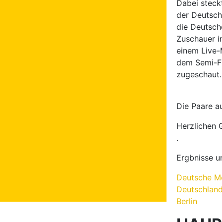
Ergbnisse un
Deutsche Me
Deutschland
Berlin
HAUP
Hauptgrupp
1. Vladysla
Pforzheim
7. Yevgen G
11.- 12. Ma
14. Emanuel
22. Markus 