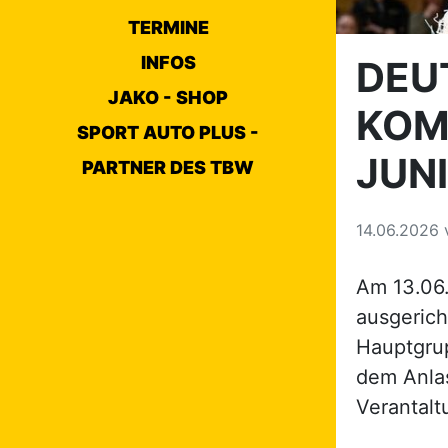
ausgerich
TERMINE
Hauptgrup
INFOS
dem Anlas
JAKO - SHOP
Verantalt
SPORT AUTO PLUS -
Dabei steckt
PARTNER DES TBW
der Deutsch
die Deutsch
Zuschauer i
einem Live-
dem Semi-Fi
zugeschaut.
Die Paare a
Herzlichen 
.