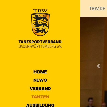
TBW.DE
Prev
DEU
KOMB
HOME
JUN
NEWS
VERBAND
14.06.2026
TANZEN
AUSBILDUNG
Am 13.06.