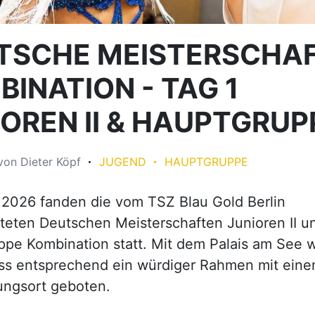
teten Deutschen Meisterschaften Junioren II u
pe Kombination statt. Mit dem Palais am See 
s entsprechend ein würdiger Rahmen mit einem
ungsort geboten.
e der ausrichtende Verein viel Arbeit und Hingabe in die V
en Meisterschaften. Nach einer gelungenen Tagesveranstalt
en Meister der Junioren II Kombination gekürt wurden, kon
n dem mehr als gut gefüllten Palais am Abend in den Umzi
Musiker selber das Tanzbei schwingen. Mit großer Spannu
nale und schließlich dem Finale der Hauptgruppe Kombinat
us dem TBW waren sehr erfolgreich.
Glückwunsch an beide Paare zum Gewinn der Deutschen Me