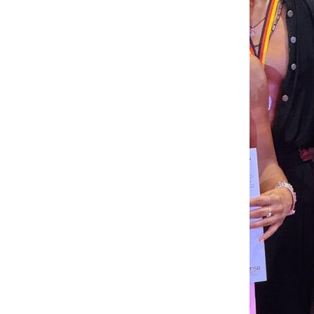
Deutsche Meist
Vladyslav Tsyk
Foto: privat