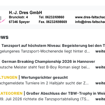
ews
|
Ein rundum gelungenes Tanzsport-Wochenende liegt hinter den Paaren und Organisatoren in Enzklösterle. Am 1. und 2. August 2026 verwandelte sich die Festhalle wieder in einen lebendigen Mittelpunkt des…
weit
|
German Breaking Championship 2026 in Hannover
Der erste Deutsche Meister steht fest B-Boy Roman siegt bei den Juniors
weit
LTUNGEN
|
Wertungsrichter gesucht
Für einige nachgemeldete Turniere im 2 Halbjahr sucht der ZWE noch Wertungsrichter.
weit
KATEGORIEN
|
Großer Abschluss der TBW-Trophy in We
Am 18. und 19. Juli 2026 richtete die Tanzsportabteilung (TSA) der TSG 1862 Weinheim das Abschlussturnier der diesjährigen TBW-Trophy-Serie aus. Zum traditionellen Saisonfinale kamen rund 400 Starts über…
weit