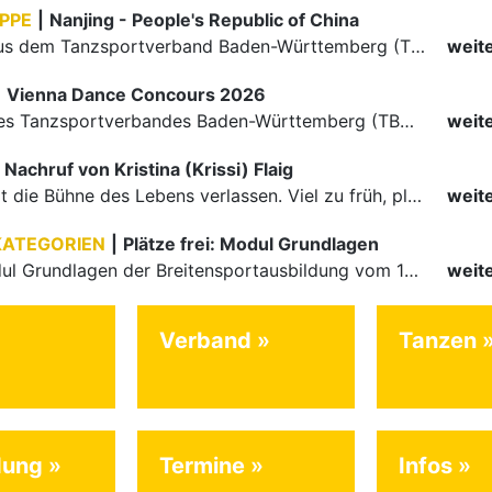
PPE
|
Nanjing - People's Republic of China
Die Paare aus dem Tanzsportverband Baden-Württemberg (TBW) haben beim hochklassig besetzten WDSF GrandSlam im chinesischen Nanjing wieder einmal auf internationalem Top-Niveau geglänzt. Das…
weit
|
Vienna Dance Concours 2026
Die Paare des Tanzsportverbandes Baden-Württemberg (TBW) glänzten auf dem internationalen Parkett des Vienna Dance Concourse 2026 im Wiener Rathaus mit hervorragenden Platzierungen Ergebnisse unter: …
weit
Nachruf von Kristina (Krissi) Flaig
Ein Engel hat die Bühne des Lebens verlassen. Viel zu früh, plötzlich und für uns alle unfassbar, wurde unsere geliebte Kristina (Krissi) Flaig im Alter von 36 Jahren aus dem Leben gerissen. Das Tanzen…
weit
KATEGORIEN
|
Plätze frei: Modul Grundlagen
Für das Modul Grundlagen der Breitensportausbildung vom 10. bis 13. September an der Landessportschule Albstadt sind noch Plätze frei. Das Modul kann auch für den Lizenzerhalt (30 LE fachlich) genutzt…
weit
Verband
Tanzen
dung
Termine
Infos