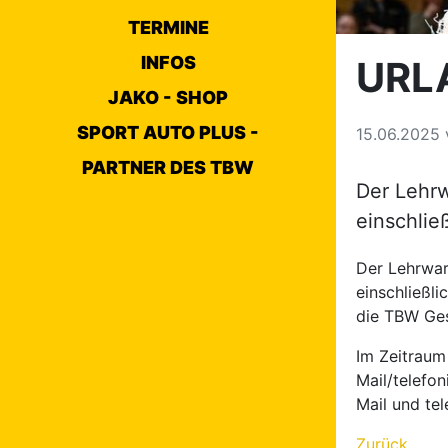
TERMINE
INFOS
URL
JAKO - SHOP
SPORT AUTO PLUS -
15.06.2025
PARTNER DES TBW
Der Lehrw
einschlie
Der Lehrwar
einschließli
die TBW Ges
Im Zeitraum
Mail/telefo
Mail und tel
Zurück