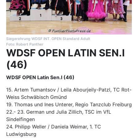
Siegerehrung WDSF INT. OPEN Standard Adult
Foto: Robert Panther
WDSF OPEN LATIN SEN.I
(46)
WDSF OPEN Latin Sen.I (46)
15. Artem Tumantsov / Leila Abourjeily-Patzl, TC Rot-
Weiss Schwäbisch Gmünd
19. Thomas und Ines Unterer, Regio Tanzclub Freiburg
22.- 23. German und Julia Zillich, TSC im VfL
Sindelfingen
24. Philipp Weller / Daniela Weimar, 1. TC
Ludwigsburg