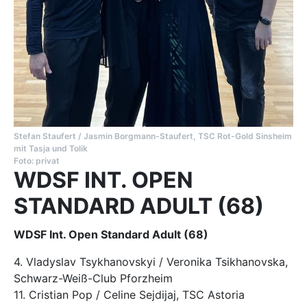
Stefan Staufert / Jasmin Borgmann-Staufert, TSC Rot-Gold Sinsheim
mit Tasja und Tolik
Foto: privat
WDSF INT. OPEN
STANDARD ADULT (68)
WDSF Int. Open Standard Adult (68)
4. Vladyslav Tsykhanovskyi / Veronika Tsikhanovska,
Schwarz-Weiß-Club Pforzheim
11. Cristian Pop / Celine Sejdijaj, TSC Astoria