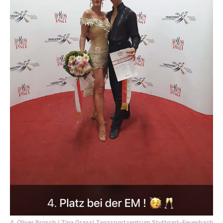
4. Oliver Brosch / Tina Grassl,Tanzsportzentrum Stuttgart-Feuerbach