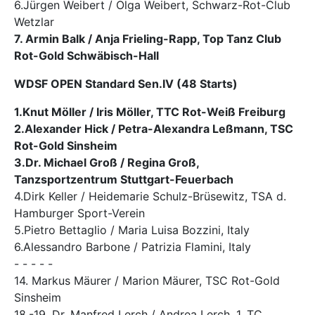
6.Jürgen Weibert / Olga Weibert, Schwarz-Rot-Club
Wetzlar
7. Armin Balk / Anja Frieling-Rapp, Top Tanz Club
Rot-Gold Schwäbisch-Hall
WDSF OPEN Standard Sen.IV (48 Starts)
1.Knut Möller / Iris Möller, TTC Rot-Weiß Freiburg
2.Alexander Hick / Petra-Alexandra Leßmann, TSC
Rot-Gold Sinsheim
3.Dr. Michael Groß / Regina Groß,
Tanzsportzentrum Stuttgart-Feuerbach
4.Dirk Keller / Heidemarie Schulz-Brüsewitz, TSA d.
Hamburger Sport-Verein
5.Pietro Bettaglio / Maria Luisa Bozzini, Italy
6.Alessandro Barbone / Patrizia Flamini, Italy
- - - - -
14. Markus Mäurer / Marion Mäurer, TSC Rot-Gold
Sinsheim
18.-19. Dr. Manfred Lerch / Andrea Lerch, 1. TC