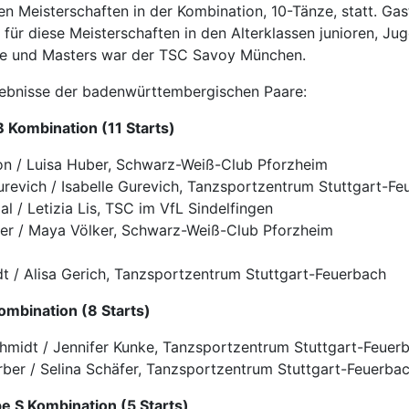
n Meisterschaften in der Kombination, 10-Tänze, statt. Gas
für diese Meisterschaften in den Alterklassen junioren, Ju
e und Masters war der TSC Savoy München.
gebnisse der badenwürttembergischen Paare:
 B Kombination (11 Starts)
don / Luisa Huber, Schwarz-Weiß-Club Pforzheim
urevich / Isabelle Gurevich, Tanzsportzentrum Stuttgart-F
aal / Letizia Lis, TSC im VfL Sindelfingen
lker / Maya Völker, Schwarz-Weiß-Club Pforzheim
dt / Alisa Gerich, Tanzsportzentrum Stuttgart-Feuerbach
mbination (8 Starts)
chmidt / Jennifer Kunke, Tanzsportzentrum Stuttgart-Feuer
erber / Selina Schäfer, Tanzsportzentrum Stuttgart-Feuerba
 S Kombination (5 Starts)