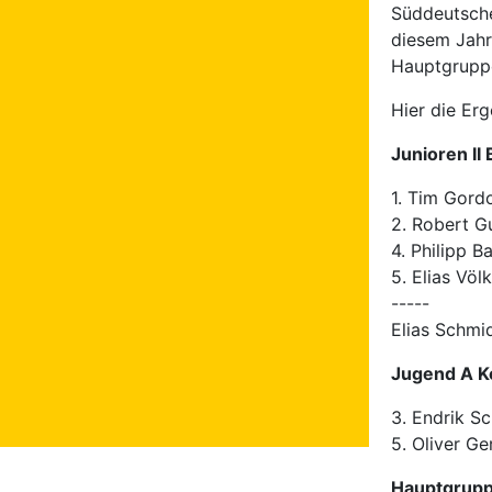
Süddeutsche
diesem Jahr 
Hauptgrupp
Hier die Er
Junioren II
1. Tim Gor
2. Robert G
4. Philipp B
5. Elias Vö
-----
Elias Schmi
Jugend A Ko
3. Endrik S
5. Oliver G
Hauptgruppe