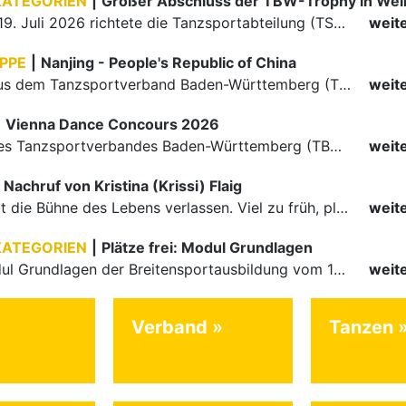
KATEGORIEN
|
Großer Abschluss der TBW-Trophy in We
Am 18. und 19. Juli 2026 richtete die Tanzsportabteilung (TSA) der TSG 1862 Weinheim das Abschlussturnier der diesjährigen TBW-Trophy-Serie aus. Zum traditionellen Saisonfinale kamen rund 400 Starts über…
weit
PPE
|
Nanjing - People's Republic of China
Die Paare aus dem Tanzsportverband Baden-Württemberg (TBW) haben beim hochklassig besetzten WDSF GrandSlam im chinesischen Nanjing wieder einmal auf internationalem Top-Niveau geglänzt. Das…
weit
|
Vienna Dance Concours 2026
Die Paare des Tanzsportverbandes Baden-Württemberg (TBW) glänzten auf dem internationalen Parkett des Vienna Dance Concourse 2026 im Wiener Rathaus mit hervorragenden Platzierungen Ergebnisse unter: …
weit
Nachruf von Kristina (Krissi) Flaig
Ein Engel hat die Bühne des Lebens verlassen. Viel zu früh, plötzlich und für uns alle unfassbar, wurde unsere geliebte Kristina (Krissi) Flaig im Alter von 36 Jahren aus dem Leben gerissen. Das Tanzen…
weit
KATEGORIEN
|
Plätze frei: Modul Grundlagen
Für das Modul Grundlagen der Breitensportausbildung vom 10. bis 13. September an der Landessportschule Albstadt sind noch Plätze frei. Das Modul kann auch für den Lizenzerhalt (30 LE fachlich) genutzt…
weit
Verband
Tanzen