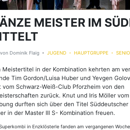
TÄNZE MEISTER IM SÜ
ITTELT
von
Dominik Flaig
JUGEND
HAUPTGRUPPE
SENI
 Meistertitel in der Kombination kehrten am v
de Tim Gordon/Luisa Huber und Yevgen Golov
dt vom Schwarz-Weiß-Club Pforzheim von den
isterschaften zurück. Knut und Iris Möller vo
bung durften sich über den Titel Süddeutscher
er in der Master III S- Kombination freuen.
r Superkombi in Enzklösterle fanden am vergangenen Woch