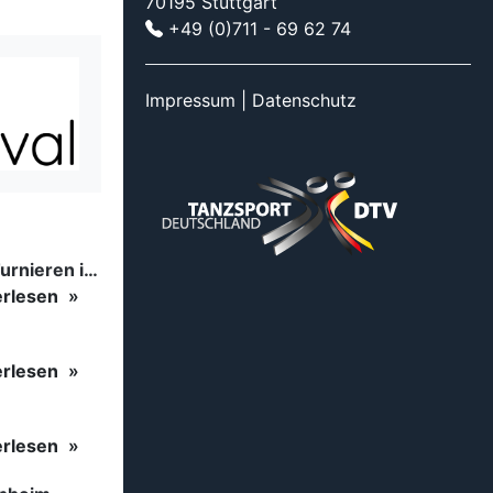
70195 Stuttgart
+49 (0)711 - 69 62 74
Impressum
|
Datenschutz
Tanzsport auf höchstem Niveau: Begeisterung bei den Turnieren in…
erlesen
erlesen
erlesen