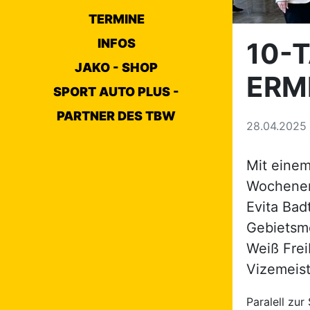
TERMINE
INFOS
10-
JAKO - SHOP
ERM
SPORT AUTO PLUS -
PARTNER DES TBW
28.04.2025
Mit einem
Wochenen
Evita Ba
Gebietsme
Weiß Frei
Vizemeist
Paralell zu