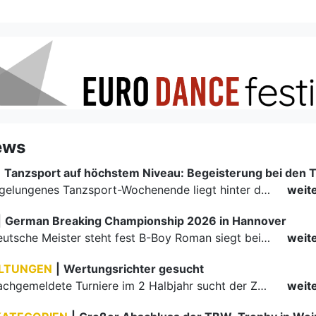
ews
|
Ein rundum gelungenes Tanzsport-Wochenende liegt hinter den Paaren und Organisatoren in Enzklösterle. Am 1. und 2. August 2026 verwandelte sich die Festhalle wieder in einen lebendigen Mittelpunkt des…
weit
|
German Breaking Championship 2026 in Hannover
Der erste Deutsche Meister steht fest B-Boy Roman siegt bei den Juniors
weit
LTUNGEN
|
Wertungsrichter gesucht
Für einige nachgemeldete Turniere im 2 Halbjahr sucht der ZWE noch Wertungsrichter.
weit