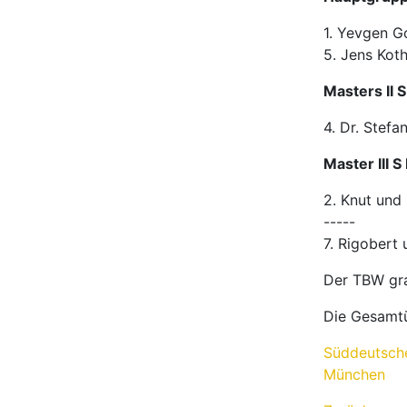
1. Yevgen G
5. Jens Kot
Masters II 
4. Dr. Stefa
Master III S
2. Knut und 
-----
7. Rigobert
Der TBW grat
Die Gesamtü
Süddeutsche
München