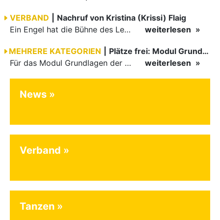
VERBAND
|
Nachruf von Kristina (Krissi) Flaig
Ein Engel hat die Bühne des Lebens verlassen. Viel zu früh, plötzlich und für uns alle unfassbar, wurde unsere geliebte Kristina (Krissi) Flaig im Alter von 36 Jahren aus dem Leben gerissen. Das Tanzen…
weiterlesen
MEHRERE KATEGORIEN
|
Plätze frei: Modul Grundlagen
Für das Modul Grundlagen der Breitensportausbildung vom 10. bis 13. September an der Landessportschule Albstadt sind noch Plätze frei. Das Modul kann auch für den Lizenzerhalt (30 LE fachlich) genutzt…
weiterlesen
News
Verband
Tanzen