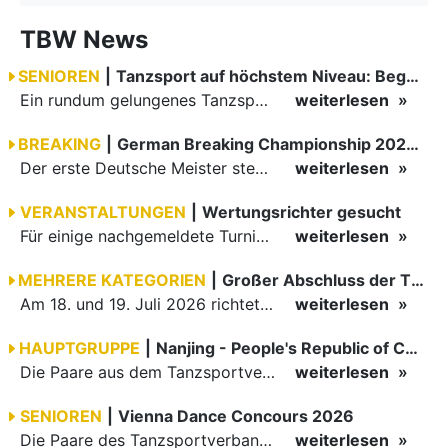
TBW News
SENIOREN
|
Tanzsport auf höchstem Niveau: Begeisterung bei den Turnieren in…
Ein rundum gelungenes Tanzsport-Wochenende liegt hinter den Paaren und Organisatoren in Enzklösterle. Am 1. und 2. August 2026 verwandelte sich die Festhalle wieder in einen lebendigen Mittelpunkt des…
weiterlesen
BREAKING
|
German Breaking Championship 2026 in Hannover
Der erste Deutsche Meister steht fest B-Boy Roman siegt bei den Juniors
weiterlesen
VERANSTALTUNGEN
|
Wertungsrichter gesucht
Für einige nachgemeldete Turniere im 2 Halbjahr sucht der ZWE noch Wertungsrichter.
weiterlesen
MEHRERE KATEGORIEN
|
Großer Abschluss der TBW-Trophy in Weinheim
Am 18. und 19. Juli 2026 richtete die Tanzsportabteilung (TSA) der TSG 1862 Weinheim das Abschlussturnier der diesjährigen TBW-Trophy-Serie aus. Zum traditionellen Saisonfinale kamen rund 400 Starts über…
weiterlesen
HAUPTGRUPPE
|
Nanjing - People's Republic of China
Die Paare aus dem Tanzsportverband Baden-Württemberg (TBW) haben beim hochklassig besetzten WDSF GrandSlam im chinesischen Nanjing wieder einmal auf internationalem Top-Niveau geglänzt. Das…
weiterlesen
SENIOREN
|
Vienna Dance Concours 2026
Die Paare des Tanzsportverbandes Baden-Württemberg (TBW) glänzten auf dem internationalen Parkett des Vienna Dance Concourse 2026 im Wiener Rathaus mit hervorragenden Platzierungen Ergebnisse unter: …
weiterlesen