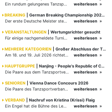
Ein rundum gelungenes Tanzsport-Wochenende liegt hinter den Paaren und Organisatoren in Enzklösterle. Am 1. und 2. August 2026 verwandelte sich die Festhalle wieder in einen lebendigen Mittelpunkt des…
weiterlesen
BREAKING
|
German Breaking Championship 2026 in Hannover
Der erste Deutsche Meister steht fest B-Boy Roman siegt bei den Juniors
weiterlesen
VERANSTALTUNGEN
|
Wertungsrichter gesucht
Für einige nachgemeldete Turniere im 2 Halbjahr sucht der ZWE noch Wertungsrichter.
weiterlesen
MEHRERE KATEGORIEN
|
Großer Abschluss der TBW-Trophy in Weinheim
Am 18. und 19. Juli 2026 richtete die Tanzsportabteilung (TSA) der TSG 1862 Weinheim das Abschlussturnier der diesjährigen TBW-Trophy-Serie aus. Zum traditionellen Saisonfinale kamen rund 400 Starts über…
weiterlesen
HAUPTGRUPPE
|
Nanjing - People's Republic of China
Die Paare aus dem Tanzsportverband Baden-Württemberg (TBW) haben beim hochklassig besetzten WDSF GrandSlam im chinesischen Nanjing wieder einmal auf internationalem Top-Niveau geglänzt. Das…
weiterlesen
SENIOREN
|
Vienna Dance Concours 2026
Die Paare des Tanzsportverbandes Baden-Württemberg (TBW) glänzten auf dem internationalen Parkett des Vienna Dance Concourse 2026 im Wiener Rathaus mit hervorragenden Platzierungen Ergebnisse unter: …
weiterlesen
VERBAND
|
Nachruf von Kristina (Krissi) Flaig
Ein Engel hat die Bühne des Lebens verlassen. Viel zu früh, plötzlich und für uns alle unfassbar, wurde unsere geliebte Kristina (Krissi) Flaig im Alter von 36 Jahren aus dem Leben gerissen. Das Tanzen…
weiterlesen