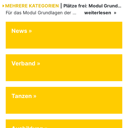
MEHRERE KATEGORIEN
|
Plätze frei: Modul Grundlagen
Für das Modul Grundlagen der Breitensportausbildung vom 10. bis 13. September an der Landessportschule Albstadt sind noch Plätze frei. Das Modul kann auch für den Lizenzerhalt (30 LE fachlich) genutzt…
weiterlesen
News
Verband
Tanzen