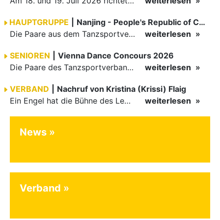
Am 18. und 19. Juli 2026 richtete die Tanzsportabteilung (TSA) der TSG 1862 Weinheim das Abschlussturnier der diesjährigen TBW-Trophy-Serie aus. Zum traditionellen Saisonfinale kamen rund 400 Starts über…
weiterlesen
HAUPTGRUPPE
|
Nanjing - People's Republic of China
Die Paare aus dem Tanzsportverband Baden-Württemberg (TBW) haben beim hochklassig besetzten WDSF GrandSlam im chinesischen Nanjing wieder einmal auf internationalem Top-Niveau geglänzt. Das…
weiterlesen
SENIOREN
|
Vienna Dance Concours 2026
Die Paare des Tanzsportverbandes Baden-Württemberg (TBW) glänzten auf dem internationalen Parkett des Vienna Dance Concourse 2026 im Wiener Rathaus mit hervorragenden Platzierungen Ergebnisse unter: …
weiterlesen
VERBAND
|
Nachruf von Kristina (Krissi) Flaig
Ein Engel hat die Bühne des Lebens verlassen. Viel zu früh, plötzlich und für uns alle unfassbar, wurde unsere geliebte Kristina (Krissi) Flaig im Alter von 36 Jahren aus dem Leben gerissen. Das Tanzen…
weiterlesen
News
Verband