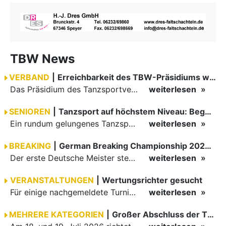
TBW News
VERBAND
|
Erreichbarkeit des TBW-Präsidiums während der GOC 2026
Das Präsidium des Tanzsportverbandes Baden-Württemberg (TBW) ist in der Zeit vom 09.08.2026 bis einschließlich 16.08.2026 nicht erreichbar. Da alle Präsidiumsmitglieder vor Ort bei den German Open…
weiterlesen
SENIOREN
|
Tanzsport auf höchstem Niveau: Begeisterung bei den Turnieren in…
Ein rundum gelungenes Tanzsport-Wochenende liegt hinter den Paaren und Organisatoren in Enzklösterle. Am 1. und 2. August 2026 verwandelte sich die Festhalle wieder in einen lebendigen Mittelpunkt des…
weiterlesen
BREAKING
|
German Breaking Championship 2026 in Hannover
Der erste Deutsche Meister steht fest B-Boy Roman siegt bei den Juniors
weiterlesen
VERANSTALTUNGEN
|
Wertungsrichter gesucht
Für einige nachgemeldete Turniere im 2 Halbjahr sucht der ZWE noch Wertungsrichter.
weiterlesen
MEHRERE KATEGORIEN
|
Großer Abschluss der TBW-Trophy in Weinheim