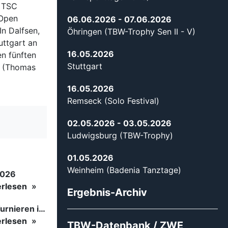
 TSC
 Open
06.06.2026
- 07.06.2026
In Dalfsen,
Öhringen (TBW-Trophy Sen II - V)
ttgart an
16.05.2026
en fünften
Stuttgart
a (Thomas
16.05.2026
Remseck (Solo Festival)
02.05.2026
- 03.05.2026
Ludwigsburg (TBW-Trophy)
01.05.2026
Weinheim (Badenia Tanztage)
2026
erlesen
Ergebnis-Archiv
Tanzsport auf höchstem Niveau: Begeisterung bei den Turnieren in…
erlesen
TBW-Datenbank / ZWE