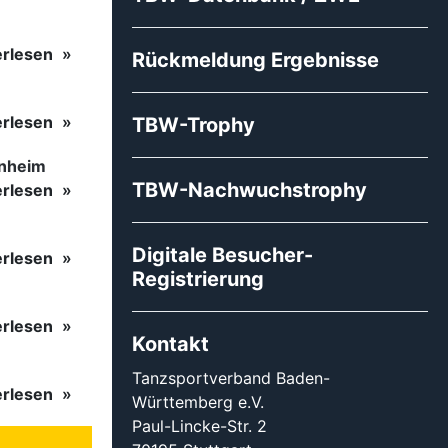
erlesen
Rückmeldung Ergebnisse
erlesen
TBW-Trophy
inheim
TBW-Nachwuchstrophy
erlesen
Digitale Besucher-
erlesen
Registrierung
erlesen
Kontakt
Tanzsportverband Baden-
erlesen
Württemberg e.V.
Paul-Lincke-Str. 2