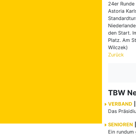
24er Runde 
Astoria Kar
Standardturn
Niederlande
den Start. I
Platz. Am S
Wilczek)
Zurück
TBW N
VERBAND
|
SENIOREN