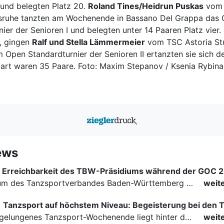
und belegten Platz 20.
Roland Tines/Heidrun Puskas
vom
lsruhe tanzten am Wochenende in Bassano Del Grappa das
ier der Senioren I und belegten unter 14 Paaren Platz vier. 
, gingen
Ralf und Stella Lämmermeier
vom TSC Astoria Stu
m Open Standardturnier der Senioren II ertanzten sie sich d
tart waren 35 Paare. Foto: Maxim Stepanov / Ksenia Rybin
ews
Erreichbarkeit des TBW-Präsidiums während der GOC 
Das Präsidium des Tanzsportverbandes Baden-Württemberg (TBW) ist in der Zeit vom 09.08.2026 bis einschließlich 16.08.2026 nicht erreichbar. Da alle Präsidiumsmitglieder vor Ort bei den German Open…
weit
|
Ein rundum gelungenes Tanzsport-Wochenende liegt hinter den Paaren und Organisatoren in Enzklösterle. Am 1. und 2. August 2026 verwandelte sich die Festhalle wieder in einen lebendigen Mittelpunkt des…
weit