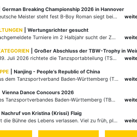
|
German Breaking Championship 2026 in Hannover
Der erste Deutsche Meister steht fest B-Boy Roman siegt bei den Juniors
weit
LTUNGEN
|
Wertungsrichter gesucht
Für einige nachgemeldete Turniere im 2 Halbjahr sucht der ZWE noch Wertungsrichter.
weit
KATEGORIEN
|
Großer Abschluss der TBW-Trophy in We
Am 18. und 19. Juli 2026 richtete die Tanzsportabteilung (TSA) der TSG 1862 Weinheim das Abschlussturnier der diesjährigen TBW-Trophy-Serie aus. Zum traditionellen Saisonfinale kamen rund 400 Starts über…
weit
PPE
|
Nanjing - People's Republic of China
Die Paare aus dem Tanzsportverband Baden-Württemberg (TBW) haben beim hochklassig besetzten WDSF GrandSlam im chinesischen Nanjing wieder einmal auf internationalem Top-Niveau geglänzt. Das…
weit
|
Vienna Dance Concours 2026
Die Paare des Tanzsportverbandes Baden-Württemberg (TBW) glänzten auf dem internationalen Parkett des Vienna Dance Concourse 2026 im Wiener Rathaus mit hervorragenden Platzierungen Ergebnisse unter: …
weit
Nachruf von Kristina (Krissi) Flaig
Ein Engel hat die Bühne des Lebens verlassen. Viel zu früh, plötzlich und für uns alle unfassbar, wurde unsere geliebte Kristina (Krissi) Flaig im Alter von 36 Jahren aus dem Leben gerissen. Das Tanzen…
weit