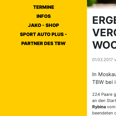
TERMINE
INFOS
ERG
JAKO - SHOP
VER
SPORT AUTO PLUS -
WOC
PARTNER DES TBW
01.03.2017
In Moskau
TBW bei i
224 Paare g
an den Star
Rybina
vom 
beendeten da