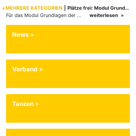
MEHRERE KATEGORIEN
|
Plätze frei: Modul Grundlagen
Für das Modul Grundlagen der Breitensportausbildung vom 10. bis 13. September an der Landessportschule Albstadt sind noch Plätze frei. Das Modul kann auch für den Lizenzerhalt (30 LE fachlich) genutzt…
weiterlesen
News
Verband
Tanzen