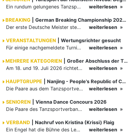
Ein rundum gelungenes Tanzsport-Wochenende liegt hinter den Paaren und Organisatoren in Enzklösterle. Am 1. und 2. August 2026 verwandelte sich die Festhalle wieder in einen lebendigen Mittelpunkt des…
weiterlesen
BREAKING
|
German Breaking Championship 2026 in Hannover
Der erste Deutsche Meister steht fest B-Boy Roman siegt bei den Juniors
weiterlesen
VERANSTALTUNGEN
|
Wertungsrichter gesucht
Für einige nachgemeldete Turniere im 2 Halbjahr sucht der ZWE noch Wertungsrichter.
weiterlesen
MEHRERE KATEGORIEN
|
Großer Abschluss der TBW-Trophy in Weinheim
Am 18. und 19. Juli 2026 richtete die Tanzsportabteilung (TSA) der TSG 1862 Weinheim das Abschlussturnier der diesjährigen TBW-Trophy-Serie aus. Zum traditionellen Saisonfinale kamen rund 400 Starts über…
weiterlesen
HAUPTGRUPPE
|
Nanjing - People's Republic of China
Die Paare aus dem Tanzsportverband Baden-Württemberg (TBW) haben beim hochklassig besetzten WDSF GrandSlam im chinesischen Nanjing wieder einmal auf internationalem Top-Niveau geglänzt. Das…
weiterlesen
SENIOREN
|
Vienna Dance Concours 2026
Die Paare des Tanzsportverbandes Baden-Württemberg (TBW) glänzten auf dem internationalen Parkett des Vienna Dance Concourse 2026 im Wiener Rathaus mit hervorragenden Platzierungen Ergebnisse unter: …
weiterlesen
VERBAND
|
Nachruf von Kristina (Krissi) Flaig
Ein Engel hat die Bühne des Lebens verlassen. Viel zu früh, plötzlich und für uns alle unfassbar, wurde unsere geliebte Kristina (Krissi) Flaig im Alter von 36 Jahren aus dem Leben gerissen. Das Tanzen…
weiterlesen