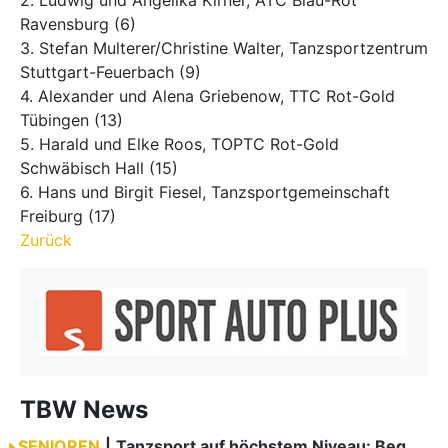
2. Ludwig und Angelika Kirner, ATC Blau-Rot
Ravensburg (6)
3. Stefan Multerer/Christine Walter, Tanzsportzentrum
Stuttgart-Feuerbach (9)
4. Alexander und Alena Griebenow, TTC Rot-Gold
Tübingen (13)
5. Harald und Elke Roos, TOPTC Rot-Gold
Schwäbisch Hall (15)
6. Hans und Birgit Fiesel, Tanzsportgemeinschaft
Freiburg (17)
Zurück
TBW News
SENIOREN
|
Tanzsport auf höchstem Niveau: Begeisterung bei den Turnieren in…