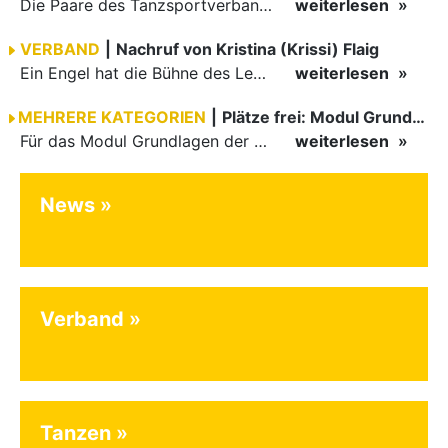
Die Paare des Tanzsportverbandes Baden-Württemberg (TBW) glänzten auf dem internationalen Parkett des Vienna Dance Concourse 2026 im Wiener Rathaus mit hervorragenden Platzierungen Ergebnisse unter: …
weiterlesen
VERBAND
|
Nachruf von Kristina (Krissi) Flaig
Ein Engel hat die Bühne des Lebens verlassen. Viel zu früh, plötzlich und für uns alle unfassbar, wurde unsere geliebte Kristina (Krissi) Flaig im Alter von 36 Jahren aus dem Leben gerissen. Das Tanzen…
weiterlesen
MEHRERE KATEGORIEN
|
Plätze frei: Modul Grundlagen
Für das Modul Grundlagen der Breitensportausbildung vom 10. bis 13. September an der Landessportschule Albstadt sind noch Plätze frei. Das Modul kann auch für den Lizenzerhalt (30 LE fachlich) genutzt…
weiterlesen
News
Verband
Tanzen