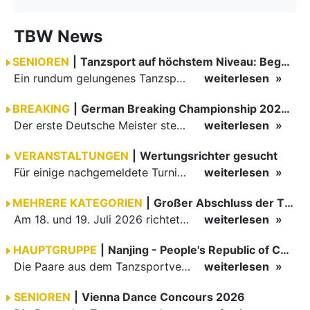
TBW News
SENIOREN
|
Tanzsport auf höchstem Niveau: Begeisterung bei den Turnieren in…
Ein rundum gelungenes Tanzsport-Wochenende liegt hinter den Paaren und Organisatoren in Enzklösterle. Am 1. und 2. August 2026 verwandelte sich die Festhalle wieder in einen lebendigen Mittelpunkt des…
weiterlesen
BREAKING
|
German Breaking Championship 2026 in Hannover
Der erste Deutsche Meister steht fest B-Boy Roman siegt bei den Juniors
weiterlesen
VERANSTALTUNGEN
|
Wertungsrichter gesucht
Für einige nachgemeldete Turniere im 2 Halbjahr sucht der ZWE noch Wertungsrichter.
weiterlesen
MEHRERE KATEGORIEN
|
Großer Abschluss der TBW-Trophy in Weinheim
Am 18. und 19. Juli 2026 richtete die Tanzsportabteilung (TSA) der TSG 1862 Weinheim das Abschlussturnier der diesjährigen TBW-Trophy-Serie aus. Zum traditionellen Saisonfinale kamen rund 400 Starts über…
weiterlesen
HAUPTGRUPPE
|
Nanjing - People's Republic of China
Die Paare aus dem Tanzsportverband Baden-Württemberg (TBW) haben beim hochklassig besetzten WDSF GrandSlam im chinesischen Nanjing wieder einmal auf internationalem Top-Niveau geglänzt. Das…
weiterlesen
SENIOREN
|
Vienna Dance Concours 2026