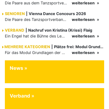
Die Paare aus dem Tanzsportverband Baden-Württemberg (TBW) haben beim hochklassig besetzten WDSF GrandSlam im chinesischen Nanjing wieder einmal auf internationalem Top-Niveau geglänzt. Das…
weiterlesen
SENIOREN
|
Vienna Dance Concours 2026
Die Paare des Tanzsportverbandes Baden-Württemberg (TBW) glänzten auf dem internationalen Parkett des Vienna Dance Concourse 2026 im Wiener Rathaus mit hervorragenden Platzierungen Ergebnisse unter: …
weiterlesen
VERBAND
|
Nachruf von Kristina (Krissi) Flaig
Ein Engel hat die Bühne des Lebens verlassen. Viel zu früh, plötzlich und für uns alle unfassbar, wurde unsere geliebte Kristina (Krissi) Flaig im Alter von 36 Jahren aus dem Leben gerissen. Das Tanzen…
weiterlesen
MEHRERE KATEGORIEN
|
Plätze frei: Modul Grundlagen
Für das Modul Grundlagen der Breitensportausbildung vom 10. bis 13. September an der Landessportschule Albstadt sind noch Plätze frei. Das Modul kann auch für den Lizenzerhalt (30 LE fachlich) genutzt…
weiterlesen
News
Verband