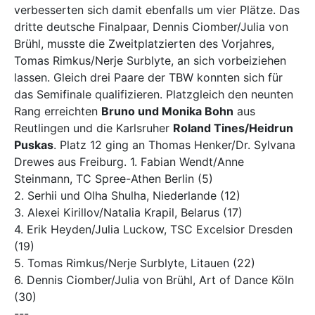
verbesserten sich damit ebenfalls um vier Plätze. Das
dritte deutsche Finalpaar, Dennis Ciomber/Julia von
Brühl, musste die Zweitplatzierten des Vorjahres,
Tomas Rimkus/Nerje Surblyte, an sich vorbeiziehen
lassen. Gleich drei Paare der TBW konnten sich für
das Semifinale qualifizieren. Platzgleich den neunten
Rang erreichten
Bruno und Monika Bohn
aus
Reutlingen und die Karlsruher
Roland Tines/Heidrun
Puskas
. Platz 12 ging an Thomas Henker/Dr. Sylvana
Drewes aus Freiburg. 1. Fabian Wendt/Anne
Steinmann, TC Spree-Athen Berlin (5)
2. Serhii und Olha Shulha, Niederlande (12)
3. Alexei Kirillov/Natalia Krapil, Belarus (17)
4. Erik Heyden/Julia Luckow, TSC Excelsior Dresden
(19)
5. Tomas Rimkus/Nerje Surblyte, Litauen (22)
6. Dennis Ciomber/Julia von Brühl, Art of Dance Köln
(30)
---