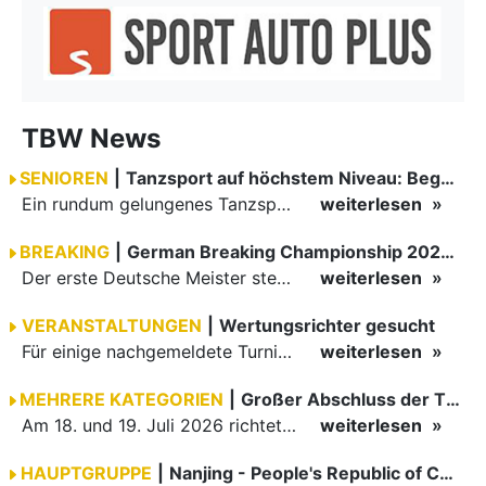
TBW News
SENIOREN
|
Tanzsport auf höchstem Niveau: Begeisterung bei den Turnieren in…
Ein rundum gelungenes Tanzsport-Wochenende liegt hinter den Paaren und Organisatoren in Enzklösterle. Am 1. und 2. August 2026 verwandelte sich die Festhalle wieder in einen lebendigen Mittelpunkt des…
weiterlesen
BREAKING
|
German Breaking Championship 2026 in Hannover
Der erste Deutsche Meister steht fest B-Boy Roman siegt bei den Juniors
weiterlesen
VERANSTALTUNGEN
|
Wertungsrichter gesucht
Für einige nachgemeldete Turniere im 2 Halbjahr sucht der ZWE noch Wertungsrichter.
weiterlesen
MEHRERE KATEGORIEN
|
Großer Abschluss der TBW-Trophy in Weinheim
Am 18. und 19. Juli 2026 richtete die Tanzsportabteilung (TSA) der TSG 1862 Weinheim das Abschlussturnier der diesjährigen TBW-Trophy-Serie aus. Zum traditionellen Saisonfinale kamen rund 400 Starts über…
weiterlesen
HAUPTGRUPPE
|
Nanjing - People's Republic of China