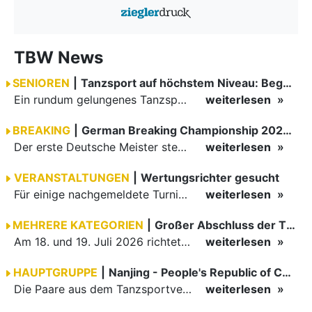
TBW News
SENIOREN
|
Tanzsport auf höchstem Niveau: Begeisterung bei den Turnieren in…
Ein rundum gelungenes Tanzsport-Wochenende liegt hinter den Paaren und Organisatoren in Enzklösterle. Am 1. und 2. August 2026 verwandelte sich die Festhalle wieder in einen lebendigen Mittelpunkt des…
weiterlesen
BREAKING
|
German Breaking Championship 2026 in Hannover
Der erste Deutsche Meister steht fest B-Boy Roman siegt bei den Juniors
weiterlesen
VERANSTALTUNGEN
|
Wertungsrichter gesucht
Für einige nachgemeldete Turniere im 2 Halbjahr sucht der ZWE noch Wertungsrichter.
weiterlesen
MEHRERE KATEGORIEN
|
Großer Abschluss der TBW-Trophy in Weinheim
Am 18. und 19. Juli 2026 richtete die Tanzsportabteilung (TSA) der TSG 1862 Weinheim das Abschlussturnier der diesjährigen TBW-Trophy-Serie aus. Zum traditionellen Saisonfinale kamen rund 400 Starts über…
weiterlesen
HAUPTGRUPPE
|
Nanjing - People's Republic of China
Die Paare aus dem Tanzsportverband Baden-Württemberg (TBW) haben beim hochklassig besetzten WDSF GrandSlam im chinesischen Nanjing wieder einmal auf internationalem Top-Niveau geglänzt. Das…
weiterlesen