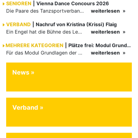
SENIOREN
|
Vienna Dance Concours 2026
Die Paare des Tanzsportverbandes Baden-Württemberg (TBW) glänzten auf dem internationalen Parkett des Vienna Dance Concourse 2026 im Wiener Rathaus mit hervorragenden Platzierungen Ergebnisse unter: …
weiterlesen
VERBAND
|
Nachruf von Kristina (Krissi) Flaig
Ein Engel hat die Bühne des Lebens verlassen. Viel zu früh, plötzlich und für uns alle unfassbar, wurde unsere geliebte Kristina (Krissi) Flaig im Alter von 36 Jahren aus dem Leben gerissen. Das Tanzen…
weiterlesen
MEHRERE KATEGORIEN
|
Plätze frei: Modul Grundlagen
Für das Modul Grundlagen der Breitensportausbildung vom 10. bis 13. September an der Landessportschule Albstadt sind noch Plätze frei. Das Modul kann auch für den Lizenzerhalt (30 LE fachlich) genutzt…
weiterlesen
News
Verband