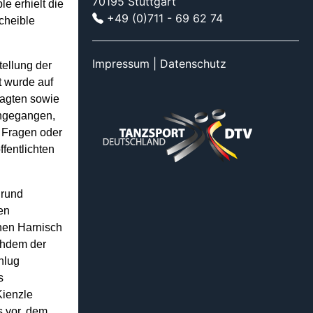
70195 Stuttgart
e erhielt die
+49 (0)711 - 69 62 74
cheible
Impressum
|
Datenschutz
ellung der
 wurde auf
ragten sowie
ingegangen,
 Fragen oder
fentlichten
.
grund
en
hen Harnisch
chdem der
hlug
s
ienzle
 vor, dem