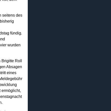
 seitens des
bisherig
dstag fündig.
und
 vier wurden
Brigitte Roll
igen Absagen
ritt eines
e Meldegebühr
Abwicklung
 ermöglicht,
ienstagnacht
n.