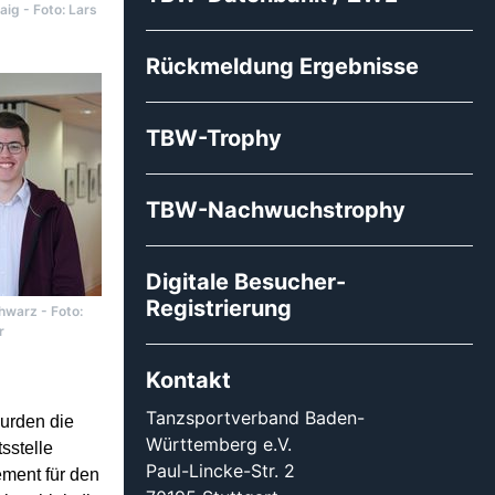
laig - Foto: Lars
Rückmeldung Ergebnisse
TBW-Trophy
TBW-Nachwuchstrophy
Digitale Besucher-
Registrierung
hwarz - Foto:
r
Kontakt
Tanzsportverband Baden-
urden die
Württemberg e.V.
sstelle
Paul-Lincke-Str. 2
ement für den