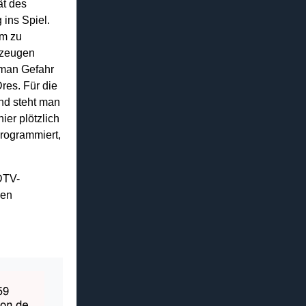
ät des
ins Spiel.
um zu
rzeugen
 man Gefahr
Dres. Für die
nd steht man
ier plötzlich
programmiert,
DTV-
den