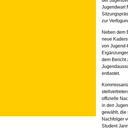
der Jugendv
Jugendwart M
Sitzungspräs
zur Verfügung
Neben dem Be
neue Kaderst
von Jugend-
Ergänzungen
dem Bericht
Jugendaussc
entlastet.
Kommissarisc
stellvertrete
offizielle Na
in den Jugen
gewählt, die 
Nachfolger vo
Student Jan