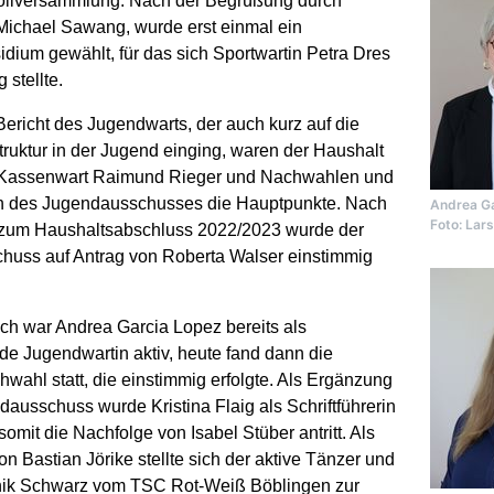
ollversammlung. Nach der Begrüßung durch
ichael Sawang, wurde erst einmal ein
idium gewählt, für das sich Sportwartin Petra Dres
 stellte.
richt des Jugendwarts, der auch kurz auf die
ruktur in der Jugend einging, waren der Haushalt
Kassenwart Raimund Rieger und Nachwahlen und
 des Jugendausschusses die Hauptpunkte. Nach
Andrea Ga
Foto: Lars
 zum Haushaltsabschluss 2022/2023 wurde der
huss auf Antrag von Roberta Walser einstimmig
h war Andrea Garcia Lopez bereits als
nde Jugendwartin aktiv, heute fand dann die
chwahl statt, die einstimmig erfolgte. Als Ergänzung
dausschuss wurde Kristina Flaig als Schriftführerin
somit die Nachfolge von Isabel Stüber antritt. Als
n Bastian Jörike stellte sich der aktive Tänzer und
nik Schwarz vom TSC Rot-Weiß Böblingen zur