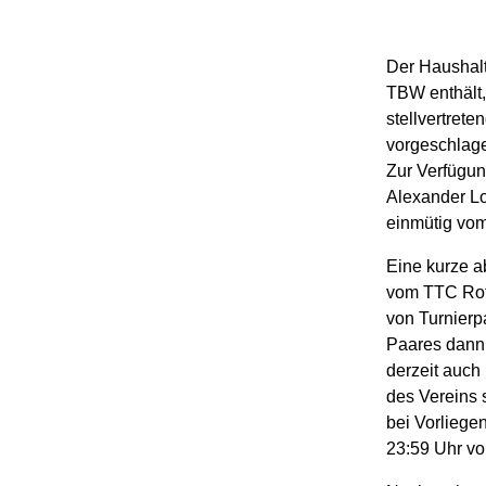
Der Haushalt
TBW enthält,
stellvertret
vorgeschlage
Zur Verfügu
Alexander Lo
einmütig vo
Eine kurze a
vom TTC Rot-
von Turnierp
Paares dann 
derzeit auch
des Vereins 
bei Vorliege
23:59 Uhr v