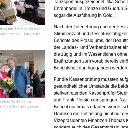
Tanzsport ausgezeichnet. Ilka Scheibl
Ehrennadel in Bronze und Gudrun S
sogar die Ausführung in Gold.
Nach der Totenehrung und der Festst
Mitte) mit Thomas Kienlze
Stimmenzahl und Beschlussfähigkeit
ried Scheible - Foto: Lars
Berichte des Präsidiums, der Beauft
der Landes- und Verbandstrainer e
die zügig und im Wesentlichen ohne
Ergänzungen zum vorab bereits veröf
Berichtsheft durchgegangen werden
Für die Kassenprüfung mussten auf
gesundheitlicher Umstände die beid
stellvertretenden Kassenprüfer Step
und Frank Pfersich einspringen. Na
 wird für 45 Jahre
Bericht nochmals erläutert wurde, sc
r Geschäftsstelle geehrt -
r
Harnisch die Entlastung nicht nur de
Vizepräsidenten Finanzen Thomas K
sondern auch des Gesamtpräsidiums