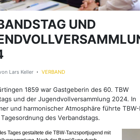
BANDSTAG UND
ENDVOLLVERSAMMLU
4
von
Lars Keller
VERBAND
ürtingen 1859 war Gastgeberin des 60. TBW
tags und der Jugendvollversammlung 2024. In
er und harmonischer Atmosphäre führte TBW-
e Tagesordnung des Verbandstags.
des Tages gestaltete die TBW-Tanzsportjugend mit