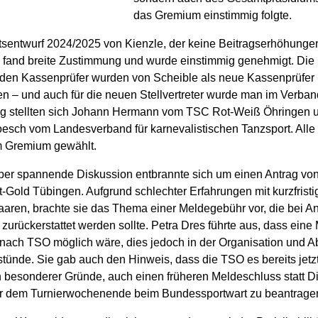
das Gremium einstimmig folgte.
sentwurf 2024/2025 von Kienzle, der keine Beitragserhöhungen
 fand breite Zustimmung und wurde einstimmig genehmigt. Die 
enden Kassenprüfer wurden von Scheible als neue Kassenprüfer
n – und auch für die neuen Stellvertreter wurde man im Verban
ng stellten sich Johann Hermann vom TSC Rot-Weiß Öhringen 
esch vom Landesverband für karnevalistischen Tanzsport. Alle
m Gremium gewählt.
ber spannende Diskussion entbrannte sich um einen Antrag von 
Gold Tübingen. Aufgrund schlechter Erfahrungen mit kurzfrist
aaren, brachte sie das Thema einer Meldegebühr vor, die bei Ant
zurückerstattet werden sollte. Petra Dres führte aus, dass ein
 nach TSO möglich wäre, dies jedoch in der Organisation und 
stünde. Sie gab auch den Hinweis, dass die TSO es bereits jetzt
n besonderer Gründe, auch einen früheren Meldeschluss statt D
or dem Turnierwochenende beim Bundessportwart zu beantrage