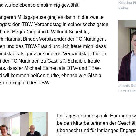
Kristina F
nd wurde ebenso einstimmig gewählt.
Keller
ängeren Mittagspause ging es dann in die zweite
ages: den TBW-Verbandstag in seiner sechzigsten
h der Begrüßung durch Wilfried Scheible,
h Hartmut Binder, Vorsitzender der TG Nürtingen,
ten und das TBW-Präsidium: „Ich freue mich, dass
andstag, als ganz besonderer Verbandstag, hier in
 der TG Nürtingen zu Gast ist“. Scheible freute
rs, dass er Michael Eichert als DTV- und TBW-
d willkommen heißen durfte, ebenso wie Gisela
 Ehrenmitglied des TBW.
Jannik Sc
Lars Kelle
Im Tagesordnungspunkt Ehrungen w
beiden Mitarbeiterinnen der Geschäft
überrascht und für ihr langes Engag