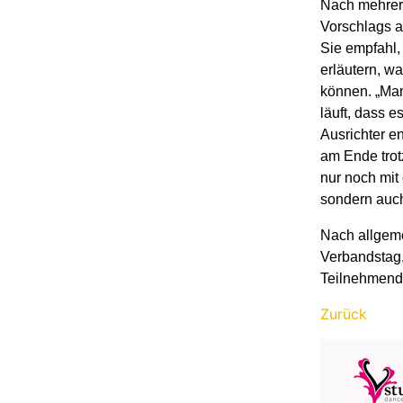
Nach mehrere
Vorschlags a
Sie empfahl,
erläutern, w
können. „Man
läuft, dass e
Ausrichter e
am Ende trotz
nur noch mit 
sondern auch
Nach allgem
Verbandstag,
Teilnehmend
Zurück