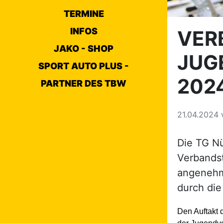
TERMINE
INFOS
VER
JAKO - SHOP
JUG
SPORT AUTO PLUS -
202
PARTNER DES TBW
21.04.2024
Die TG N
Verbands
angenehm
durch di
Den Auftakt 