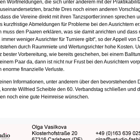
n Wortmeldungen, die sich unter anderem mit der Praktikabilit
useinandersetzten, brachte Dres noch einen anderen Vorschlag 
 dass die Vereine direkt mit ihren Tanzsportler:innen sprechen 
as kurzfristige Abmeldungen für Probleme bei den Ausrichtern e
 muss den Paaren erklären, was sie damit anrichten und dass
s immer weniger Ausrichter für Turniere gibt“, so der Appell von 
ntstehen durch Raummiete und Wertungsrichter hohe Kosten. U
 bester Vorbereitung, wie bereits geschehen, bei einem Ballturn
einem Paar da, dann ist nicht nur Frust bei den Ausrichtern vor
 enorme finanzielle Verluste.
einen Informationen, unter anderem über den bevorstehenden 
 konnte Wilfried Scheible den 60. Verbandstag schließen und 
en noch eine gute Heimreise wünschen.