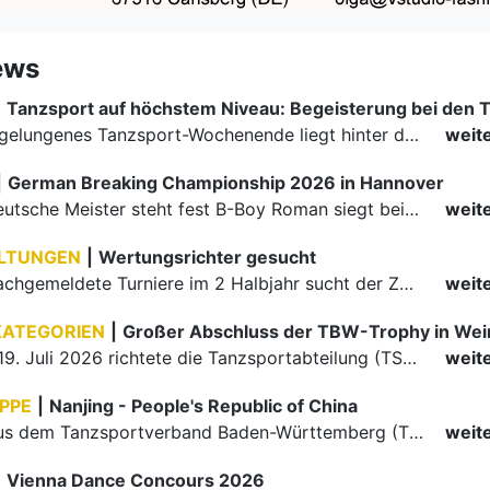
ews
|
Ein rundum gelungenes Tanzsport-Wochenende liegt hinter den Paaren und Organisatoren in Enzklösterle. Am 1. und 2. August 2026 verwandelte sich die Festhalle wieder in einen lebendigen Mittelpunkt des…
weit
|
German Breaking Championship 2026 in Hannover
Der erste Deutsche Meister steht fest B-Boy Roman siegt bei den Juniors
weit
LTUNGEN
|
Wertungsrichter gesucht
Für einige nachgemeldete Turniere im 2 Halbjahr sucht der ZWE noch Wertungsrichter.
weit
KATEGORIEN
|
Großer Abschluss der TBW-Trophy in We
Am 18. und 19. Juli 2026 richtete die Tanzsportabteilung (TSA) der TSG 1862 Weinheim das Abschlussturnier der diesjährigen TBW-Trophy-Serie aus. Zum traditionellen Saisonfinale kamen rund 400 Starts über…
weit
PPE
|
Nanjing - People's Republic of China
Die Paare aus dem Tanzsportverband Baden-Württemberg (TBW) haben beim hochklassig besetzten WDSF GrandSlam im chinesischen Nanjing wieder einmal auf internationalem Top-Niveau geglänzt. Das…
weit
|
Vienna Dance Concours 2026