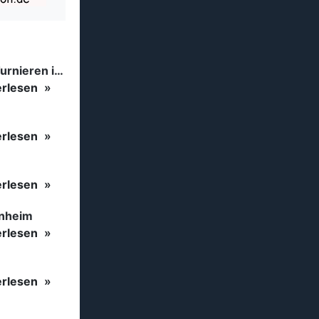
Tanzsport auf höchstem Niveau: Begeisterung bei den Turnieren in…
erlesen
erlesen
erlesen
inheim
erlesen
erlesen