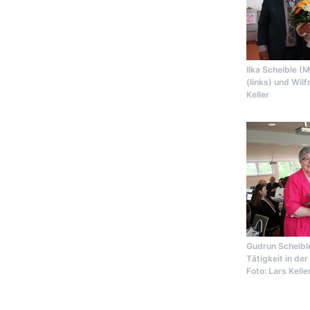
Ilka Scheible (
(links) und Wilf
Keller
Gudrun Scheible
Tätigkeit in de
Foto: Lars Kelle