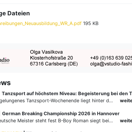
ge Dateien
hreibungen_Neuausbildung_WR_A.pdf
195 KB
ews
|
Ein rundum gelungenes Tanzsport-Wochenende liegt hinter den Paaren und Organisatoren in Enzklösterle. Am 1. und 2. August 2026 verwandelte sich die Festhalle wieder in einen lebendigen Mittelpunkt des…
weit
|
German Breaking Championship 2026 in Hannover
Der erste Deutsche Meister steht fest B-Boy Roman siegt bei den Juniors
weit