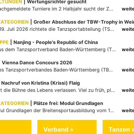
LTUNGEN
|
Wertungsrichter gesucht
Für einige nachgemeldete Turniere im 2 Halbjahr sucht der ZWE noch Wertungsrichter.
weit
KATEGORIEN
|
Großer Abschluss der TBW-Trophy in We
Am 18. und 19. Juli 2026 richtete die Tanzsportabteilung (TSA) der TSG 1862 Weinheim das Abschlussturnier der diesjährigen TBW-Trophy-Serie aus. Zum traditionellen Saisonfinale kamen rund 400 Starts über…
weit
PPE
|
Nanjing - People's Republic of China
Die Paare aus dem Tanzsportverband Baden-Württemberg (TBW) haben beim hochklassig besetzten WDSF GrandSlam im chinesischen Nanjing wieder einmal auf internationalem Top-Niveau geglänzt. Das…
weit
|
Vienna Dance Concours 2026
Die Paare des Tanzsportverbandes Baden-Württemberg (TBW) glänzten auf dem internationalen Parkett des Vienna Dance Concourse 2026 im Wiener Rathaus mit hervorragenden Platzierungen Ergebnisse unter: …
weit
Nachruf von Kristina (Krissi) Flaig
Ein Engel hat die Bühne des Lebens verlassen. Viel zu früh, plötzlich und für uns alle unfassbar, wurde unsere geliebte Kristina (Krissi) Flaig im Alter von 36 Jahren aus dem Leben gerissen. Das Tanzen…
weit
KATEGORIEN
|
Plätze frei: Modul Grundlagen
Für das Modul Grundlagen der Breitensportausbildung vom 10. bis 13. September an der Landessportschule Albstadt sind noch Plätze frei. Das Modul kann auch für den Lizenzerhalt (30 LE fachlich) genutzt…
weit
Verband
Tanzen