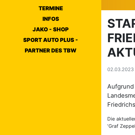
TERMINE
INFOS
STA
JAKO - SHOP
FRI
SPORT AUTO PLUS -
AKT
PARTNER DES TBW
02.03.202
Aufgrund 
Landesmei
Friedrich
Die aktuell
'Graf Zeppel