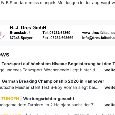
 IV B Standard muss mangels Meldungen leider abgesagt w
ews
|
Ein rundum gelungenes Tanzsport-Wochenende liegt hinter den Paaren und Organisatoren in Enzklösterle. Am 1. und 2. August 2026 verwandelte sich die Festhalle wieder in einen lebendigen Mittelpunkt des…
weit
|
German Breaking Championship 2026 in Hannover
Der erste Deutsche Meister steht fest B-Boy Roman siegt bei den Juniors
weit
LTUNGEN
|
Wertungsrichter gesucht
Für einige nachgemeldete Turniere im 2 Halbjahr sucht der ZWE noch Wertungsrichter.
weit