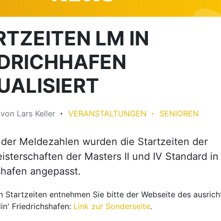
RTZEITEN LM IN
EDRICHHAFEN
UALISIERT
3
von
Lars Keller
VERANSTALTUNGEN
SENIOREN
der Meldezahlen wurden die Startzeiten der
sterschaften der Masters II und IV Standard in
shafen angepasst.
en Startzeiten entnehmen Sie bitte der Webseite des ausri
in' Friedrichshafen:
Link zur Sonderseite
.