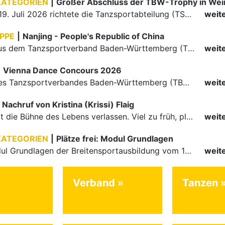
KATEGORIEN
|
Großer Abschluss der TBW-Trophy in We
Am 18. und 19. Juli 2026 richtete die Tanzsportabteilung (TSA) der TSG 1862 Weinheim das Abschlussturnier der diesjährigen TBW-Trophy-Serie aus. Zum traditionellen Saisonfinale kamen rund 400 Starts über…
weit
PPE
|
Nanjing - People's Republic of China
Die Paare aus dem Tanzsportverband Baden-Württemberg (TBW) haben beim hochklassig besetzten WDSF GrandSlam im chinesischen Nanjing wieder einmal auf internationalem Top-Niveau geglänzt. Das…
weit
|
Vienna Dance Concours 2026
Die Paare des Tanzsportverbandes Baden-Württemberg (TBW) glänzten auf dem internationalen Parkett des Vienna Dance Concourse 2026 im Wiener Rathaus mit hervorragenden Platzierungen Ergebnisse unter: …
weit
Nachruf von Kristina (Krissi) Flaig
Ein Engel hat die Bühne des Lebens verlassen. Viel zu früh, plötzlich und für uns alle unfassbar, wurde unsere geliebte Kristina (Krissi) Flaig im Alter von 36 Jahren aus dem Leben gerissen. Das Tanzen…
weit
KATEGORIEN
|
Plätze frei: Modul Grundlagen
Für das Modul Grundlagen der Breitensportausbildung vom 10. bis 13. September an der Landessportschule Albstadt sind noch Plätze frei. Das Modul kann auch für den Lizenzerhalt (30 LE fachlich) genutzt…
weit
Verband
Tanzen