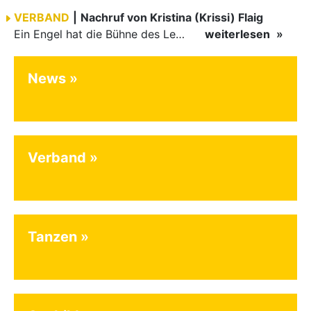
VERBAND
|
Nachruf von Kristina (Krissi) Flaig
Ein Engel hat die Bühne des Lebens verlassen. Viel zu früh, plötzlich und für uns alle unfassbar, wurde unsere geliebte Kristina (Krissi) Flaig im Alter von 36 Jahren aus dem Leben gerissen. Das Tanzen…
weiterlesen
News
Verband
Tanzen