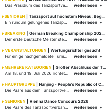
Das Präsidium des Tanzsportverbandes Baden-Württemberg (TBW) ist in der Zeit vom 09.08.2026 bis einschließlich 16.08.2026 nicht erreichbar. Da alle Präsidiumsmitglieder vor Ort bei den German Open…
weiterlesen
SENIOREN
|
Tanzsport auf höchstem Niveau: Begeisterung bei den Turnieren in…
Ein rundum gelungenes Tanzsport-Wochenende liegt hinter den Paaren und Organisatoren in Enzklösterle. Am 1. und 2. August 2026 verwandelte sich die Festhalle wieder in einen lebendigen Mittelpunkt des…
weiterlesen
BREAKING
|
German Breaking Championship 2026 in Hannover
Der erste Deutsche Meister steht fest B-Boy Roman siegt bei den Juniors
weiterlesen
VERANSTALTUNGEN
|
Wertungsrichter gesucht
Für einige nachgemeldete Turniere im 2 Halbjahr sucht der ZWE noch Wertungsrichter.
weiterlesen
MEHRERE KATEGORIEN
|
Großer Abschluss der TBW-Trophy in Weinheim
Am 18. und 19. Juli 2026 richtete die Tanzsportabteilung (TSA) der TSG 1862 Weinheim das Abschlussturnier der diesjährigen TBW-Trophy-Serie aus. Zum traditionellen Saisonfinale kamen rund 400 Starts über…
weiterlesen
HAUPTGRUPPE
|
Nanjing - People's Republic of China
Die Paare aus dem Tanzsportverband Baden-Württemberg (TBW) haben beim hochklassig besetzten WDSF GrandSlam im chinesischen Nanjing wieder einmal auf internationalem Top-Niveau geglänzt. Das…
weiterlesen
SENIOREN
|
Vienna Dance Concours 2026
Die Paare des Tanzsportverbandes Baden-Württemberg (TBW) glänzten auf dem internationalen Parkett des Vienna Dance Concourse 2026 im Wiener Rathaus mit hervorragenden Platzierungen Ergebnisse unter: …
weiterlesen