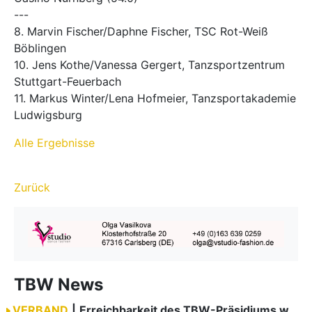
---
8. Marvin Fischer/Daphne Fischer, TSC Rot-Weiß
Böblingen
10. Jens Kothe/Vanessa Gergert, Tanzsportzentrum
Stuttgart-Feuerbach
11. Markus Winter/Lena Hofmeier, Tanzsportakademie
Ludwigsburg
Alle Ergebnisse
Zurück
TBW News
VERBAND
|
Erreichbarkeit des TBW-Präsidiums während der GOC 2026