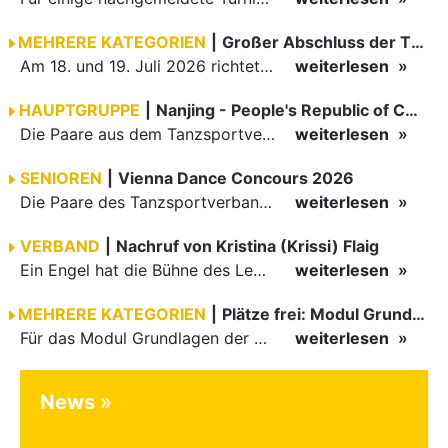
MEHRERE KATEGORIEN
|
Großer Abschluss der TBW-Trophy in Weinheim
Am 18. und 19. Juli 2026 richtete die Tanzsportabteilung (TSA) der TSG 1862 Weinheim das Abschlussturnier der diesjährigen TBW-Trophy-Serie aus. Zum traditionellen Saisonfinale kamen rund 400 Starts über…
weiterlesen
HAUPTGRUPPE
|
Nanjing - People's Republic of China
Die Paare aus dem Tanzsportverband Baden-Württemberg (TBW) haben beim hochklassig besetzten WDSF GrandSlam im chinesischen Nanjing wieder einmal auf internationalem Top-Niveau geglänzt. Das…
weiterlesen
SENIOREN
|
Vienna Dance Concours 2026
Die Paare des Tanzsportverbandes Baden-Württemberg (TBW) glänzten auf dem internationalen Parkett des Vienna Dance Concourse 2026 im Wiener Rathaus mit hervorragenden Platzierungen Ergebnisse unter: …
weiterlesen
VERBAND
|
Nachruf von Kristina (Krissi) Flaig
Ein Engel hat die Bühne des Lebens verlassen. Viel zu früh, plötzlich und für uns alle unfassbar, wurde unsere geliebte Kristina (Krissi) Flaig im Alter von 36 Jahren aus dem Leben gerissen. Das Tanzen…
weiterlesen
MEHRERE KATEGORIEN
|
Plätze frei: Modul Grundlagen
Für das Modul Grundlagen der Breitensportausbildung vom 10. bis 13. September an der Landessportschule Albstadt sind noch Plätze frei. Das Modul kann auch für den Lizenzerhalt (30 LE fachlich) genutzt…
weiterlesen
News