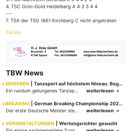
4. TSC Grün-Gold Heidelberg A 4 3 3 4 4
---
7. TSA der TSG 1861 Kirchberg C nicht angetreten
Zurück
TBW News
SENIOREN
|
Tanzsport auf höchstem Niveau: Begeisterung bei den Turnieren in…
Ein rundum gelungenes Tanzsport-Wochenende liegt hinter den Paaren und Organisatoren in Enzklösterle. Am 1. und 2. August 2026 verwandelte sich die Festhalle wieder in einen lebendigen Mittelpunkt des…
weiterlesen
BREAKING
|
German Breaking Championship 2026 in Hannover
Der erste Deutsche Meister steht fest B-Boy Roman siegt bei den Juniors
weiterlesen
VERANSTALTUNGEN
|
Wertungsrichter gesucht
Für einige nachgemeldete Turniere im 2 Halbjahr sucht der ZWE noch Wertungsrichter.
weiterlesen