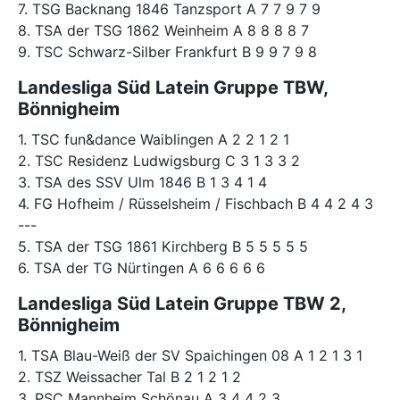
7. TSG Backnang 1846 Tanzsport A 7 7 9 7 9
8. TSA der TSG 1862 Weinheim A 8 8 8 8 7
9. TSC Schwarz-Silber Frankfurt B 9 9 7 9 8
Landesliga Süd Latein Gruppe TBW,
Bönnigheim
1. TSC fun&dance Waiblingen A 2 2 1 2 1
2. TSC Residenz Ludwigsburg C 3 1 3 3 2
3. TSA des SSV Ulm 1846 B 1 3 4 1 4
4. FG Hofheim / Rüsselsheim / Fischbach B 4 4 2 4 3
---
5. TSA der TSG 1861 Kirchberg B 5 5 5 5 5
6. TSA der TG Nürtingen A 6 6 6 6 6
Landesliga Süd Latein Gruppe TBW 2,
Bönnigheim
1. TSA Blau-Weiß der SV Spaichingen 08 A 1 2 1 3 1
2. TSZ Weissacher Tal B 2 1 2 1 2
3. PSC Mannheim Schönau A 3 4 4 2 3