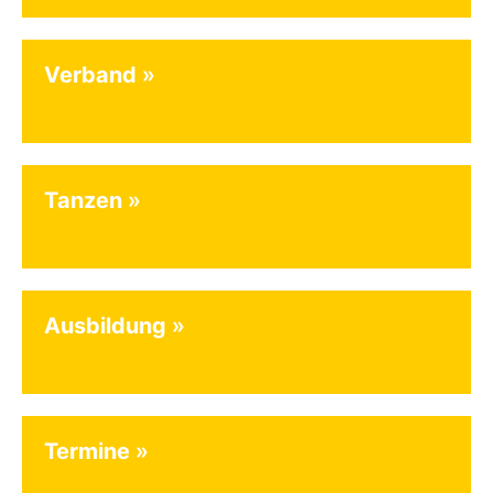
Verband
Tanzen
Ausbildung
Termine