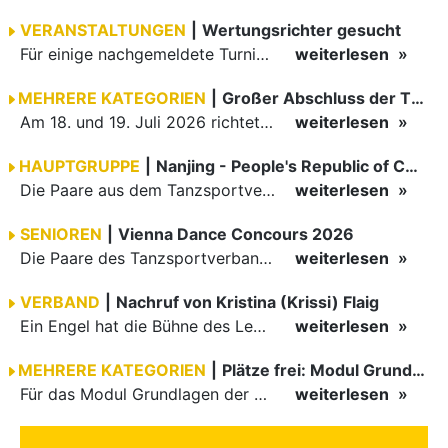
VERANSTALTUNGEN
|
Wertungsrichter gesucht
Für einige nachgemeldete Turniere im 2 Halbjahr sucht der ZWE noch Wertungsrichter.
weiterlesen
MEHRERE KATEGORIEN
|
Großer Abschluss der TBW-Trophy in Weinheim
Am 18. und 19. Juli 2026 richtete die Tanzsportabteilung (TSA) der TSG 1862 Weinheim das Abschlussturnier der diesjährigen TBW-Trophy-Serie aus. Zum traditionellen Saisonfinale kamen rund 400 Starts über…
weiterlesen
HAUPTGRUPPE
|
Nanjing - People's Republic of China
Die Paare aus dem Tanzsportverband Baden-Württemberg (TBW) haben beim hochklassig besetzten WDSF GrandSlam im chinesischen Nanjing wieder einmal auf internationalem Top-Niveau geglänzt. Das…
weiterlesen
SENIOREN
|
Vienna Dance Concours 2026
Die Paare des Tanzsportverbandes Baden-Württemberg (TBW) glänzten auf dem internationalen Parkett des Vienna Dance Concourse 2026 im Wiener Rathaus mit hervorragenden Platzierungen Ergebnisse unter: …
weiterlesen
VERBAND
|
Nachruf von Kristina (Krissi) Flaig
Ein Engel hat die Bühne des Lebens verlassen. Viel zu früh, plötzlich und für uns alle unfassbar, wurde unsere geliebte Kristina (Krissi) Flaig im Alter von 36 Jahren aus dem Leben gerissen. Das Tanzen…
weiterlesen
MEHRERE KATEGORIEN
|
Plätze frei: Modul Grundlagen
Für das Modul Grundlagen der Breitensportausbildung vom 10. bis 13. September an der Landessportschule Albstadt sind noch Plätze frei. Das Modul kann auch für den Lizenzerhalt (30 LE fachlich) genutzt…
weiterlesen