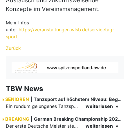
Austausch und zukunftsweisende
Konzepte im Vereinsmanagement.
Mehr Infos
unter
https://veranstaltungen.wlsb.de/servicetag-
sport
Zurück
TBW News
SENIOREN
|
Tanzsport auf höchstem Niveau: Begeisterung bei den Turnieren in…
Ein rundum gelungenes Tanzsport-Wochenende liegt hinter den Paaren und Organisatoren in Enzklösterle. Am 1. und 2. August 2026 verwandelte sich die Festhalle wieder in einen lebendigen Mittelpunkt des…
weiterlesen
BREAKING
|
German Breaking Championship 2026 in Hannover
Der erste Deutsche Meister steht fest B-Boy Roman siegt bei den Juniors
weiterlesen