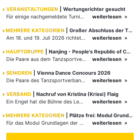
VERANSTALTUNGEN
|
Wertungsrichter gesucht
Für einige nachgemeldete Turniere im 2 Halbjahr sucht der ZWE noch Wertungsrichter.
weiterlesen
MEHRERE KATEGORIEN
|
Großer Abschluss der TBW-Trophy in Weinheim
Am 18. und 19. Juli 2026 richtete die Tanzsportabteilung (TSA) der TSG 1862 Weinheim das Abschlussturnier der diesjährigen TBW-Trophy-Serie aus. Zum traditionellen Saisonfinale kamen rund 400 Starts über…
weiterlesen
HAUPTGRUPPE
|
Nanjing - People's Republic of China
Die Paare aus dem Tanzsportverband Baden-Württemberg (TBW) haben beim hochklassig besetzten WDSF GrandSlam im chinesischen Nanjing wieder einmal auf internationalem Top-Niveau geglänzt. Das…
weiterlesen
SENIOREN
|
Vienna Dance Concours 2026
Die Paare des Tanzsportverbandes Baden-Württemberg (TBW) glänzten auf dem internationalen Parkett des Vienna Dance Concourse 2026 im Wiener Rathaus mit hervorragenden Platzierungen Ergebnisse unter: …
weiterlesen
VERBAND
|
Nachruf von Kristina (Krissi) Flaig
Ein Engel hat die Bühne des Lebens verlassen. Viel zu früh, plötzlich und für uns alle unfassbar, wurde unsere geliebte Kristina (Krissi) Flaig im Alter von 36 Jahren aus dem Leben gerissen. Das Tanzen…
weiterlesen
MEHRERE KATEGORIEN
|
Plätze frei: Modul Grundlagen
Für das Modul Grundlagen der Breitensportausbildung vom 10. bis 13. September an der Landessportschule Albstadt sind noch Plätze frei. Das Modul kann auch für den Lizenzerhalt (30 LE fachlich) genutzt…
weiterlesen