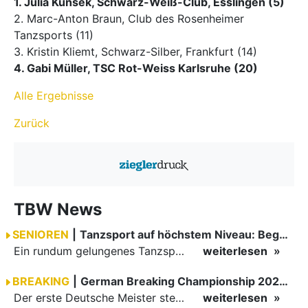
1. Julia Kunsek, Schwarz-Weiß-Club, Esslingen (5)
2. Marc-Anton Braun, Club des Rosenheimer
Tanzsports (11)
3. Kristin Kliemt, Schwarz-Silber, Frankfurt (14)
4. Gabi Müller, TSC Rot-Weiss Karlsruhe (20)
Alle Ergebnisse
Zurück
TBW News
SENIOREN
|
Tanzsport auf höchstem Niveau: Begeisterung bei den Turnieren in…
Ein rundum gelungenes Tanzsport-Wochenende liegt hinter den Paaren und Organisatoren in Enzklösterle. Am 1. und 2. August 2026 verwandelte sich die Festhalle wieder in einen lebendigen Mittelpunkt des…
weiterlesen
BREAKING
|
German Breaking Championship 2026 in Hannover
Der erste Deutsche Meister steht fest B-Boy Roman siegt bei den Juniors
weiterlesen