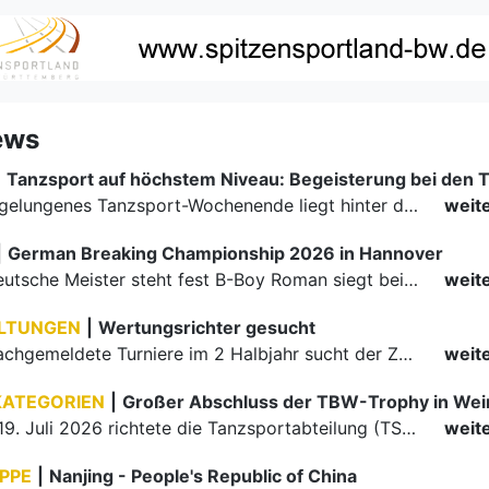
ews
|
Ein rundum gelungenes Tanzsport-Wochenende liegt hinter den Paaren und Organisatoren in Enzklösterle. Am 1. und 2. August 2026 verwandelte sich die Festhalle wieder in einen lebendigen Mittelpunkt des…
weit
|
German Breaking Championship 2026 in Hannover
Der erste Deutsche Meister steht fest B-Boy Roman siegt bei den Juniors
weit
LTUNGEN
|
Wertungsrichter gesucht
Für einige nachgemeldete Turniere im 2 Halbjahr sucht der ZWE noch Wertungsrichter.
weit
KATEGORIEN
|
Großer Abschluss der TBW-Trophy in We
Am 18. und 19. Juli 2026 richtete die Tanzsportabteilung (TSA) der TSG 1862 Weinheim das Abschlussturnier der diesjährigen TBW-Trophy-Serie aus. Zum traditionellen Saisonfinale kamen rund 400 Starts über…
weit
PPE
|
Nanjing - People's Republic of China