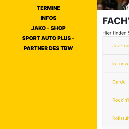
TERMINE
INFOS
FACH
JAKO - SHOP
Hier finden
SPORT AUTO PLUS -
Jazz u
PARTNER DES TBW
karneva
Garde
Rock'n'
Rollstu