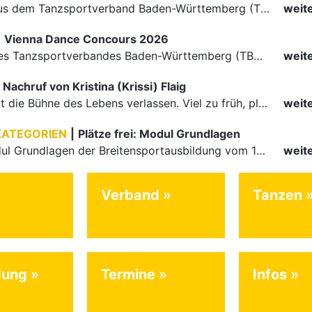
Die Paare aus dem Tanzsportverband Baden-Württemberg (TBW) haben beim hochklassig besetzten WDSF GrandSlam im chinesischen Nanjing wieder einmal auf internationalem Top-Niveau geglänzt. Das…
weit
|
Vienna Dance Concours 2026
Die Paare des Tanzsportverbandes Baden-Württemberg (TBW) glänzten auf dem internationalen Parkett des Vienna Dance Concourse 2026 im Wiener Rathaus mit hervorragenden Platzierungen Ergebnisse unter: …
weit
Nachruf von Kristina (Krissi) Flaig
Ein Engel hat die Bühne des Lebens verlassen. Viel zu früh, plötzlich und für uns alle unfassbar, wurde unsere geliebte Kristina (Krissi) Flaig im Alter von 36 Jahren aus dem Leben gerissen. Das Tanzen…
weit
KATEGORIEN
|
Plätze frei: Modul Grundlagen
Für das Modul Grundlagen der Breitensportausbildung vom 10. bis 13. September an der Landessportschule Albstadt sind noch Plätze frei. Das Modul kann auch für den Lizenzerhalt (30 LE fachlich) genutzt…
weit
Verband
Tanzen
dung
Termine
Infos