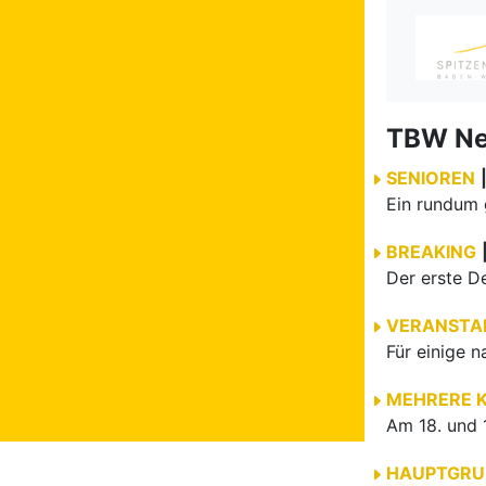
TBW N
SENIOREN
BREAKING
VERANSTA
MEHRERE 
HAUPTGRU