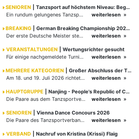
SENIOREN
|
Tanzsport auf höchstem Niveau: Begeisterung bei den Turnieren in…
Ein rundum gelungenes Tanzsport-Wochenende liegt hinter den Paaren und Organisatoren in Enzklösterle. Am 1. und 2. August 2026 verwandelte sich die Festhalle wieder in einen lebendigen Mittelpunkt des…
weiterlesen
BREAKING
|
German Breaking Championship 2026 in Hannover
Der erste Deutsche Meister steht fest B-Boy Roman siegt bei den Juniors
weiterlesen
VERANSTALTUNGEN
|
Wertungsrichter gesucht
Für einige nachgemeldete Turniere im 2 Halbjahr sucht der ZWE noch Wertungsrichter.
weiterlesen
MEHRERE KATEGORIEN
|
Großer Abschluss der TBW-Trophy in Weinheim
Am 18. und 19. Juli 2026 richtete die Tanzsportabteilung (TSA) der TSG 1862 Weinheim das Abschlussturnier der diesjährigen TBW-Trophy-Serie aus. Zum traditionellen Saisonfinale kamen rund 400 Starts über…
weiterlesen
HAUPTGRUPPE
|
Nanjing - People's Republic of China
Die Paare aus dem Tanzsportverband Baden-Württemberg (TBW) haben beim hochklassig besetzten WDSF GrandSlam im chinesischen Nanjing wieder einmal auf internationalem Top-Niveau geglänzt. Das…
weiterlesen
SENIOREN
|
Vienna Dance Concours 2026
Die Paare des Tanzsportverbandes Baden-Württemberg (TBW) glänzten auf dem internationalen Parkett des Vienna Dance Concourse 2026 im Wiener Rathaus mit hervorragenden Platzierungen Ergebnisse unter: …
weiterlesen
VERBAND
|
Nachruf von Kristina (Krissi) Flaig