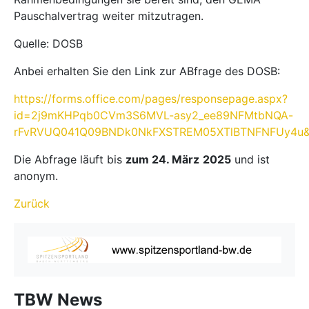
Pauschalvertrag weiter mitzutragen.
Quelle: DOSB
Anbei erhalten Sie den Link zur ABfrage des DOSB:
https://forms.office.com/pages/responsepage.aspx?
id=2j9mKHPqb0CVm3S6MVL-asy2_ee89NFMtbNQA-
rFvRVUQ041Q09BNDk0NkFXSTREM05XTlBTNFNFUy4u&ro
Die Abfrage läuft bis
zum 24. März
2025
und ist
anonym.
Zurück
TBW News