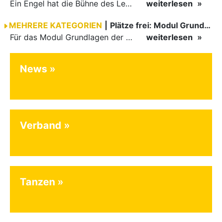
Ein Engel hat die Bühne des Lebens verlassen. Viel zu früh, plötzlich und für uns alle unfassbar, wurde unsere geliebte Kristina (Krissi) Flaig im Alter von 36 Jahren aus dem Leben gerissen. Das Tanzen…
weiterlesen
MEHRERE KATEGORIEN
|
Plätze frei: Modul Grundlagen
Für das Modul Grundlagen der Breitensportausbildung vom 10. bis 13. September an der Landessportschule Albstadt sind noch Plätze frei. Das Modul kann auch für den Lizenzerhalt (30 LE fachlich) genutzt…
weiterlesen
News
Verband
Tanzen