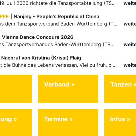
Am 18. und 19. Juli 2026 richtete die Tanzsportabteilung (TSA) der TSG 1862 Weinheim das Abschlussturnier der diesjährigen TBW-Trophy-Serie aus. Zum traditionellen Saisonfinale kamen rund 400 Starts über…
weit
PPE
|
Nanjing - People's Republic of China
Die Paare aus dem Tanzsportverband Baden-Württemberg (TBW) haben beim hochklassig besetzten WDSF GrandSlam im chinesischen Nanjing wieder einmal auf internationalem Top-Niveau geglänzt. Das…
weit
|
Vienna Dance Concours 2026
Die Paare des Tanzsportverbandes Baden-Württemberg (TBW) glänzten auf dem internationalen Parkett des Vienna Dance Concourse 2026 im Wiener Rathaus mit hervorragenden Platzierungen Ergebnisse unter: …
weit
Nachruf von Kristina (Krissi) Flaig
Ein Engel hat die Bühne des Lebens verlassen. Viel zu früh, plötzlich und für uns alle unfassbar, wurde unsere geliebte Kristina (Krissi) Flaig im Alter von 36 Jahren aus dem Leben gerissen. Das Tanzen…
weit
Verband
Tanzen
dung
Termine
Infos