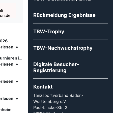
Rückmeldung Ergebnisse
TBW-Trophy
2026
erlesen
TBW-Nachwuchstrophy
Tanzsport auf höchstem Niveau: Begeisterung bei den Turnieren in…
Digitale Besucher-
erlesen
Registrierung
erlesen
Kontakt
Tanzsportverband Baden-
erlesen
Württemberg e.V.
Paul-Lincke-Str. 2
inheim