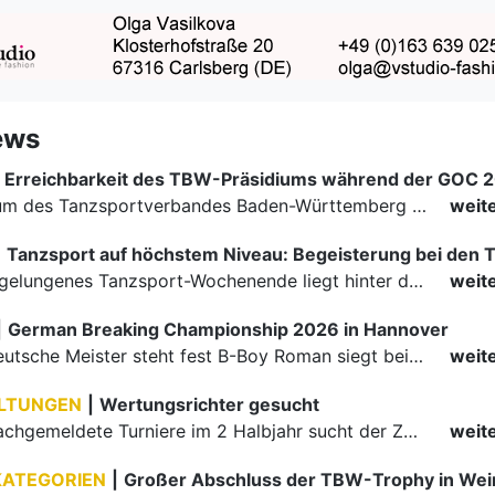
ews
Erreichbarkeit des TBW-Präsidiums während der GOC 
Das Präsidium des Tanzsportverbandes Baden-Württemberg (TBW) ist in der Zeit vom 09.08.2026 bis einschließlich 16.08.2026 nicht erreichbar. Da alle Präsidiumsmitglieder vor Ort bei den German Open…
weit
|
Ein rundum gelungenes Tanzsport-Wochenende liegt hinter den Paaren und Organisatoren in Enzklösterle. Am 1. und 2. August 2026 verwandelte sich die Festhalle wieder in einen lebendigen Mittelpunkt des…
weit
|
German Breaking Championship 2026 in Hannover
Der erste Deutsche Meister steht fest B-Boy Roman siegt bei den Juniors
weit
LTUNGEN
|
Wertungsrichter gesucht
Für einige nachgemeldete Turniere im 2 Halbjahr sucht der ZWE noch Wertungsrichter.
weit
KATEGORIEN
|
Großer Abschluss der TBW-Trophy in We