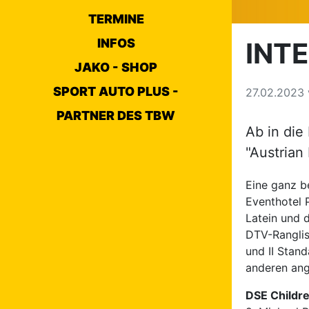
TERMINE
INFOS
INT
JAKO - SHOP
SPORT AUTO PLUS -
27.02.2023
PARTNER DES TBW
Ab in die
"Austrian
Eine ganz be
Eventhotel 
Latein und 
DTV-Ranglis
und II Stan
anderen ang
DSE Childre