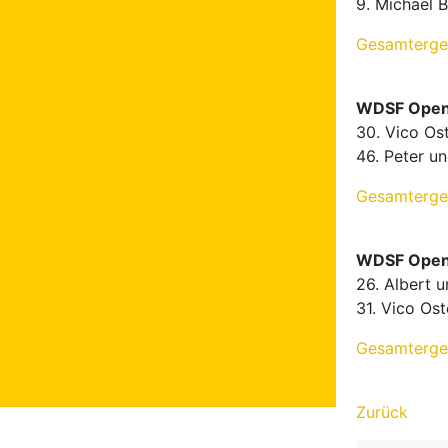
9. Michael 
Gesamterge
WDSF Open M
30. Vico Os
46. Peter u
Gesamterge
WDSF Open M
26. Albert 
31. Vico Os
Gesamterge
Zurück