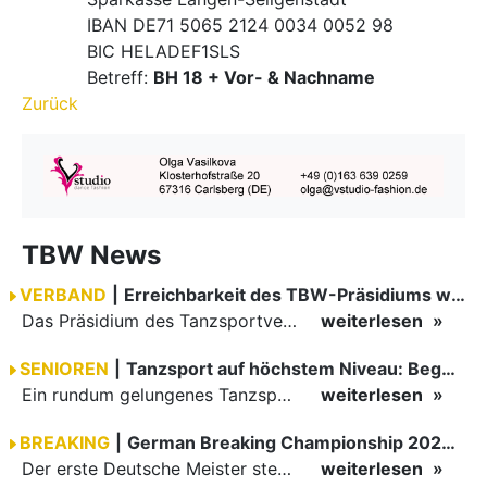
IBAN DE71 5065 2124 0034 0052 98
BIC HELADEF1SLS
Betreff:
BH 18 + Vor- & Nachname
Zurück
TBW News
VERBAND
|
Erreichbarkeit des TBW-Präsidiums während der GOC 2026
Das Präsidium des Tanzsportverbandes Baden-Württemberg (TBW) ist in der Zeit vom 09.08.2026 bis einschließlich 16.08.2026 nicht erreichbar. Da alle Präsidiumsmitglieder vor Ort bei den German Open…
weiterlesen
SENIOREN
|
Tanzsport auf höchstem Niveau: Begeisterung bei den Turnieren in…
Ein rundum gelungenes Tanzsport-Wochenende liegt hinter den Paaren und Organisatoren in Enzklösterle. Am 1. und 2. August 2026 verwandelte sich die Festhalle wieder in einen lebendigen Mittelpunkt des…
weiterlesen
BREAKING
|
German Breaking Championship 2026 in Hannover
Der erste Deutsche Meister steht fest B-Boy Roman siegt bei den Juniors
weiterlesen