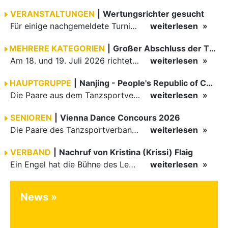
VERANSTALTUNGEN
|
Wertungsrichter gesucht
Für einige nachgemeldete Turniere im 2 Halbjahr sucht der ZWE noch Wertungsrichter.
weiterlesen
MEHRERE KATEGORIEN
|
Großer Abschluss der TBW-Trophy in Weinheim
Am 18. und 19. Juli 2026 richtete die Tanzsportabteilung (TSA) der TSG 1862 Weinheim das Abschlussturnier der diesjährigen TBW-Trophy-Serie aus. Zum traditionellen Saisonfinale kamen rund 400 Starts über…
weiterlesen
HAUPTGRUPPE
|
Nanjing - People's Republic of China
Die Paare aus dem Tanzsportverband Baden-Württemberg (TBW) haben beim hochklassig besetzten WDSF GrandSlam im chinesischen Nanjing wieder einmal auf internationalem Top-Niveau geglänzt. Das…
weiterlesen
SENIOREN
|
Vienna Dance Concours 2026
Die Paare des Tanzsportverbandes Baden-Württemberg (TBW) glänzten auf dem internationalen Parkett des Vienna Dance Concourse 2026 im Wiener Rathaus mit hervorragenden Platzierungen Ergebnisse unter: …
weiterlesen
VERBAND
|
Nachruf von Kristina (Krissi) Flaig
Ein Engel hat die Bühne des Lebens verlassen. Viel zu früh, plötzlich und für uns alle unfassbar, wurde unsere geliebte Kristina (Krissi) Flaig im Alter von 36 Jahren aus dem Leben gerissen. Das Tanzen…
weiterlesen
News