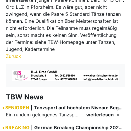
Ort: LLZ in Pforzheim. Es wäre gut, aber nicht
zwingend, wenn die Paare 5 Standard Tänze tanzen
können. Eine Qualifikation über Meisterschaften ist
nicht erforderlich. Die Teilnahme muss regelmäßig
sein, sonst macht es keinen Sinn. Veröffentlichung
der Termine: siehe TBW-Homepage unter Tanzen,
Jugend, Kadertermine
Zurück
TBW News
SENIOREN
|
Tanzsport auf höchstem Niveau: Begeisterung bei den Turnieren in…
Ein rundum gelungenes Tanzsport-Wochenende liegt hinter den Paaren und Organisatoren in Enzklösterle. Am 1. und 2. August 2026 verwandelte sich die Festhalle wieder in einen lebendigen Mittelpunkt des…
weiterlesen
BREAKING
|
German Breaking Championship 2026 in Hannover