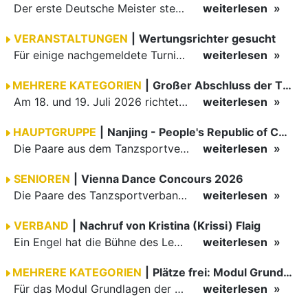
Der erste Deutsche Meister steht fest B-Boy Roman siegt bei den Juniors
weiterlesen
VERANSTALTUNGEN
|
Wertungsrichter gesucht
Für einige nachgemeldete Turniere im 2 Halbjahr sucht der ZWE noch Wertungsrichter.
weiterlesen
MEHRERE KATEGORIEN
|
Großer Abschluss der TBW-Trophy in Weinheim
Am 18. und 19. Juli 2026 richtete die Tanzsportabteilung (TSA) der TSG 1862 Weinheim das Abschlussturnier der diesjährigen TBW-Trophy-Serie aus. Zum traditionellen Saisonfinale kamen rund 400 Starts über…
weiterlesen
HAUPTGRUPPE
|
Nanjing - People's Republic of China
Die Paare aus dem Tanzsportverband Baden-Württemberg (TBW) haben beim hochklassig besetzten WDSF GrandSlam im chinesischen Nanjing wieder einmal auf internationalem Top-Niveau geglänzt. Das…
weiterlesen
SENIOREN
|
Vienna Dance Concours 2026
Die Paare des Tanzsportverbandes Baden-Württemberg (TBW) glänzten auf dem internationalen Parkett des Vienna Dance Concourse 2026 im Wiener Rathaus mit hervorragenden Platzierungen Ergebnisse unter: …
weiterlesen
VERBAND
|
Nachruf von Kristina (Krissi) Flaig
Ein Engel hat die Bühne des Lebens verlassen. Viel zu früh, plötzlich und für uns alle unfassbar, wurde unsere geliebte Kristina (Krissi) Flaig im Alter von 36 Jahren aus dem Leben gerissen. Das Tanzen…
weiterlesen
MEHRERE KATEGORIEN
|
Plätze frei: Modul Grundlagen
Für das Modul Grundlagen der Breitensportausbildung vom 10. bis 13. September an der Landessportschule Albstadt sind noch Plätze frei. Das Modul kann auch für den Lizenzerhalt (30 LE fachlich) genutzt…
weiterlesen