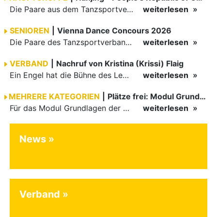
Die Paare aus dem Tanzsportverband Baden-Württemberg (TBW) haben beim hochklassig besetzten WDSF GrandSlam im chinesischen Nanjing wieder einmal auf internationalem Top-Niveau geglänzt. Das…
weiterlesen
SENIOREN
|
Vienna Dance Concours 2026
Die Paare des Tanzsportverbandes Baden-Württemberg (TBW) glänzten auf dem internationalen Parkett des Vienna Dance Concourse 2026 im Wiener Rathaus mit hervorragenden Platzierungen Ergebnisse unter: …
weiterlesen
VERBAND
|
Nachruf von Kristina (Krissi) Flaig
Ein Engel hat die Bühne des Lebens verlassen. Viel zu früh, plötzlich und für uns alle unfassbar, wurde unsere geliebte Kristina (Krissi) Flaig im Alter von 36 Jahren aus dem Leben gerissen. Das Tanzen…
weiterlesen
MEHRERE KATEGORIEN
|
Plätze frei: Modul Grundlagen
Für das Modul Grundlagen der Breitensportausbildung vom 10. bis 13. September an der Landessportschule Albstadt sind noch Plätze frei. Das Modul kann auch für den Lizenzerhalt (30 LE fachlich) genutzt…
weiterlesen
News
Verband