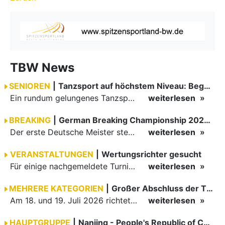
TBW News
SENIOREN
|
Tanzsport auf höchstem Niveau: Begeisterung bei den Turnieren in…
Ein rundum gelungenes Tanzsport-Wochenende liegt hinter den Paaren und Organisatoren in Enzklösterle. Am 1. und 2. August 2026 verwandelte sich die Festhalle wieder in einen lebendigen Mittelpunkt des…
weiterlesen
BREAKING
|
German Breaking Championship 2026 in Hannover
Der erste Deutsche Meister steht fest B-Boy Roman siegt bei den Juniors
weiterlesen
VERANSTALTUNGEN
|
Wertungsrichter gesucht
Für einige nachgemeldete Turniere im 2 Halbjahr sucht der ZWE noch Wertungsrichter.
weiterlesen
MEHRERE KATEGORIEN
|
Großer Abschluss der TBW-Trophy in Weinheim
Am 18. und 19. Juli 2026 richtete die Tanzsportabteilung (TSA) der TSG 1862 Weinheim das Abschlussturnier der diesjährigen TBW-Trophy-Serie aus. Zum traditionellen Saisonfinale kamen rund 400 Starts über…
weiterlesen
HAUPTGRUPPE
|
Nanjing - People's Republic of China