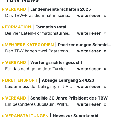
VERBAND
|
Landesmeisterschaften 2025
Das TBW-Präsidium hat in seiner letzten Sitzung einige Landesmeisterschaften für 2025 vergeben. Es sind nun noch Termine offen, die neu ausgeschrieben werden.
weiterlesen
FORMATION
|
Formation total
Bei vier Latein-Formationsturnieren waren Mannschaften des TBW am Start. In der 1. Bundesliga in Kiel festigte das A-Team der TSG Bietigheim seinen vierten Tabellenplatz.
weiterlesen
MEHRERE KATEGORIEN
|
Paartrennungen Schmidt/Baysadykov & Brenner/Weber
Den TBW haben zwei Paartrennung erreicht. Elias Schmidt/Venera Baysadykov, die bei den Kindern B Standard und Latein tanzen, sowie Robin Brenner/Verena Weber der Hauptgruppe A Latein und Standard, haben…
weiterlesen
VERBAND
|
Wertungsrichter gesucht
Für das nachgemeldete Turnier des TSC Astoria Stuttgart am 27. April 2024 in Stuttgart werden noch Wertungsrichter, vor allem Wertungsrichter C, gesucht.
weiterlesen
BREITENSPORT
|
Absage Lehrgang 24/B23
Leider muss der Lehrgang mit Andreas Krug und Martina Mroczek-Krug am 11. Februar 2024 "Discofox, Lindy Hop, Salsa, Night Club Two Step: Verbindungen" wegen Krankheit abgesagt werden.
weiterlesen
VERBAND
|
Scheible 30 Jahre Präsident des TBW
Ein besonderes Jubiläum: Wilfried Scheible ist seit 30 Jahren Präsident des Tanzsportverbands Baden-Württemberg (TBW).
weiterlesen
VERANSTALTUNGEN
|
News zur Superkombi