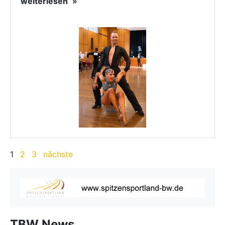
weiterlesen
1
2
3
nächste
TBW News