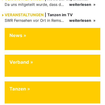
Da uns mitgeteilt wurde, dass das Angebot an Gastronomie am Abend in Enzklösterle eventuell nicht für alle Teilnehmer ausreichen wird, würden wir bei Interesse ein kleines Buffet oder Angebot für den…
weiterlesen
VERANSTALTUNGEN
|
Tanzen im TV
SWR Fernsehen vor Ort in Remseck am Neckar bei der Landesmeisterschaft Kinder Latein. Bericht jetzt in der ARD-Mediathek abrufbar.
weiterlesen
News
Verband
Tanzen