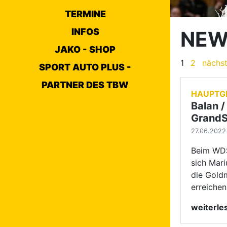
Beim WDS
TERMINE
sich Mar
die Gold
INFOS
erreichen
JAKO - SHOP
weiterl
SPORT AUTO PLUS -
PARTNER DES TBW
JUGEND
Deutsc
und Mä
27.06.2022 
Erfolge 
europäisc
zu den 1
Frauen- 
Lateintän