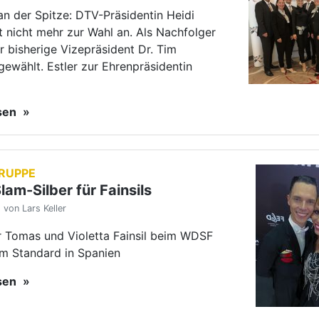
von Lars Keller
r Tomas und Violetta Fainsil beim WDSF
m Standard in Spanien
esen
mationen JMC: Spannung bis
zten Minute
von Lars Keller
orks" vom 1. TC Ludwigsburg gewinnt
hend die Deutsche Meisterschaft der
nen Jazz und Modern/Contemporary
ppe in Wuppertal.
esen