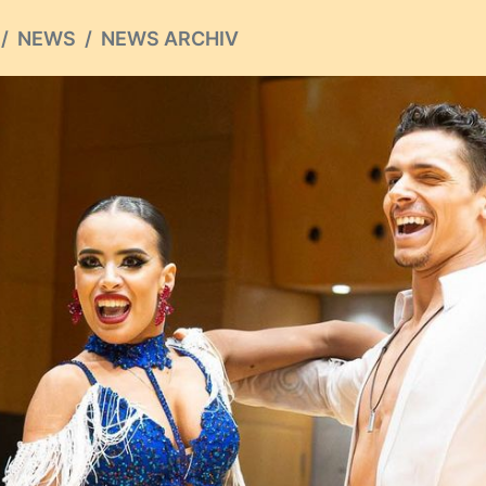
NEWS
NEWS ARCHIV
ious
S ARCHIV
te
RUPPE
/ Moshenksa gewinnen
Slam
von Lars Keller