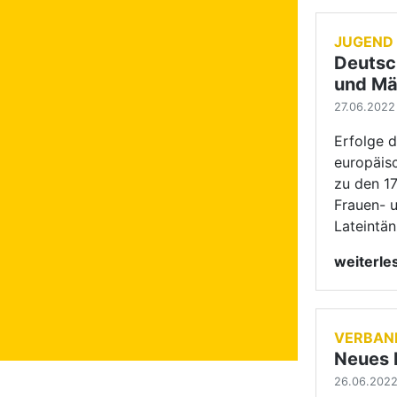
weiterl
VERBAN
Neues 
26.06.2022 
Wechsel a
Estler tr
wurde der
Rausche g
ernannt.
weiterl
HAUPTG
GrandSl