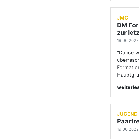
JUGEND
Paartre
19.06.2022 
Konstanti
sich getr
Jugendpa
tanzen w
weiterl
HAUPTG
Erfolge
13.06.2022 