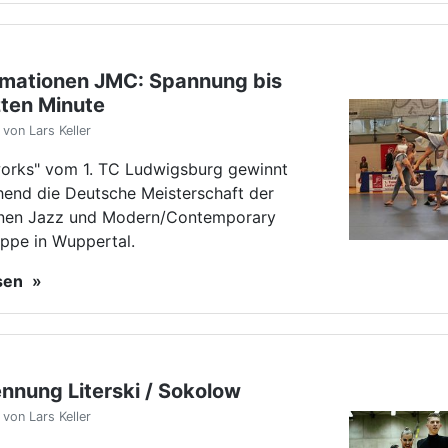
nnung Literski / Sokolow
von Lars Keller
n Literski und Nicole Sokolow haben
ennt. Die Wege des erfolgreichen
ars trennen sich, wobei beide weiter
erden.
esen
RUPPE
 in Polen
von Lars Keller