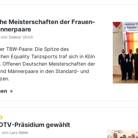
esen
D
DTV-Präsidium gewählt
von Lars Keller
n der Spitze: DTV-Präsidentin Heidi
at nicht mehr zur Wahl an. Als Nachfolger
 bisherige Vizepräsident Dr. Tim
ewählt. Estler zur Ehrenpräsidentin
esen
RUPPE
am-Silber für Fainsils