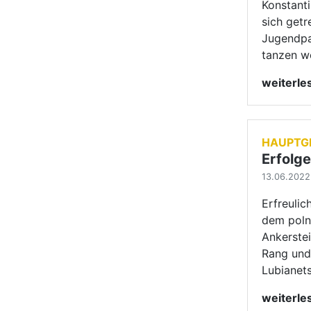
Erfreulic
dem polni
Ankerstei
Rang und
Lubianets
weiterl
SENIOR
Silber
12.06.2022 
Premiere
fanden do
"Goldene 
Alexandr
weiterl