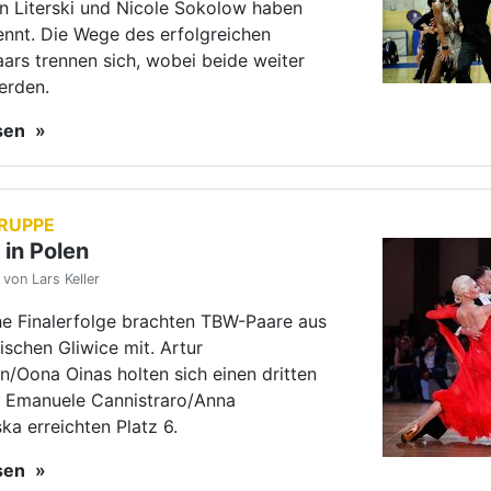
he Finalerfolge brachten TBW-Paare aus
schen Gliwice mit. Artur
n/Oona Oinas holten sich einen dritten
 Emanuele Cannistraro/Anna
ka erreichten Platz 6.
esen
EN
 für Hick/Leßmann
von Lars Keller
 im Kurhaus von Bad Bevensen: Erstmals
rt Qualifikationsturniere der Serie
55" statt. Alexander Hick und Petra-
a Leßmann belegen den zweiten Platz.
esen