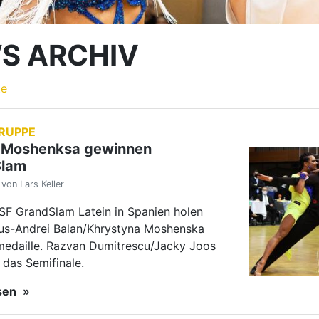
F GrandSlam Latein in Spanien holen
ius-Andrei Balan/Khrystyna Moshenska
medaille. Razvan Dumitrescu/Jacky Joos
 das Semifinale.
esen
he Meisterschaften der Frauen-
nnerpaare
von Seeker Ulrich
der TBW-Paare: Die Spitze des
hen Equality Tanzsports traf sich in Köln
7. Offenen Deutschen Meisterschaften der
und Männerpaare in den Standard- und
zen.