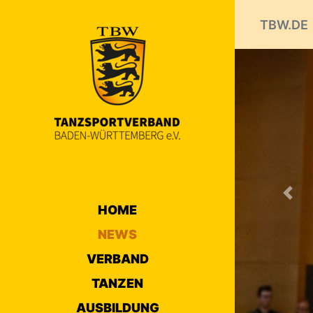
TBW.DE
Prev
NEW
1
2
nächs
HOME
NEWS
HAUPTG
Balan 
VERBAND
Grand
TANZEN
27.06.2022 
AUSBILDUNG