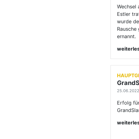
25.06.2022 
Erfolg fü
GrandSla
weiterl
JMC
DM For
zur let
19.06.2022 
"Dance w
überrasc
Formatio
Hauptgru
weiterl