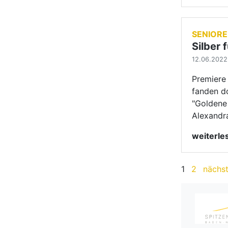
1
2
nächs
TBW N
MEHRERE 
VERANSTA
GOC-Camp – 
VERANSTA