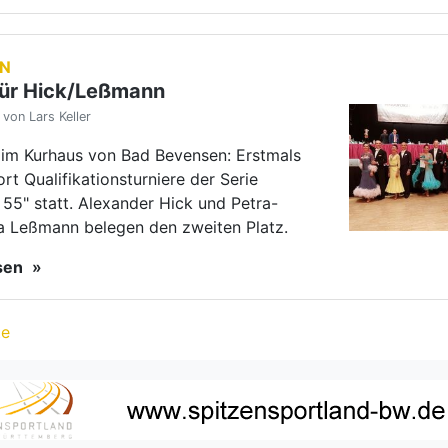
te
ews
KATEGORIEN
|
Erfolgreich in Bremen
Quer durch alle Altersgruppen lud das Bremer Dance Sport Festival zu zahlreichen nationalen und internationalen Turnieren ein. Am dreitägigen Tanzsportevent nahmen auch viele TBW-Paare teil. Den größten…
weit
LTUNGEN
|
Das HIGHLIGHT des Jahres
14. bis 15. August 2022
weiterlesen
LTUNGEN
|
Noch 68 Tage…
Am 9. August 2022 ist es soweit, die 34. German Open Championships öffnen ihre Türen für die Gäste und Tänzerinnen und Tänzer aus aller Welt.
weit