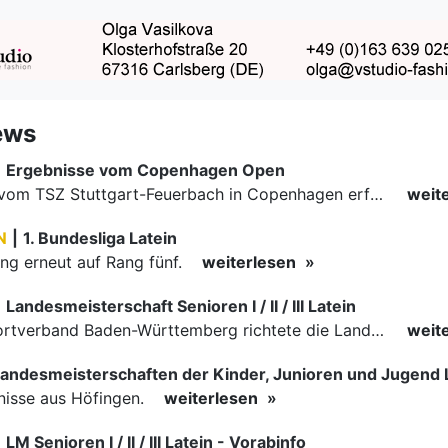
ews
|
Ergebnisse vom Copenhagen Open
Zwei Paare vom TSZ Stuttgart-Feuerbach in Copenhagen erfolgreich.
weit
N
|
1. Bundesliga Latein
g erneut auf Rang fünf.
weiterlesen
|
Landesmeisterschaft Senioren I / II / III Latein
Der Tanzsportverband Baden-Württemberg richtete die Landesmeisterschaften der Senioren Latein in Rudersberg aus.
weit
andesmeisterschaften der Kinder, Junioren und Jugend 
nisse aus Höfingen.
weiterlesen
|
LM Senioren I / II / III Latein - Vorabinfo