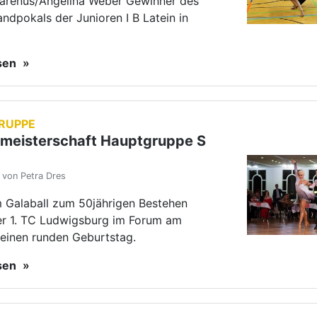
zarenus/Angelina Weber Gewinner des
ndpokals der Junioren I B Latein in
esen
RUPPE
meisterschaft Hauptgruppe S
 von Petra Dres
m Galaball zum 50jährigen Bestehen
der 1. TC Ludwigsburg im Forum am
seinen runden Geburtstag.
esen