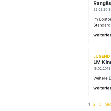
Ranglis
22.02.2018
Im Bosto
Standard 
weiterl
JUGEND
LM Kin
18.02.2018 
Weitere 
weiterl
1
2
3
näc