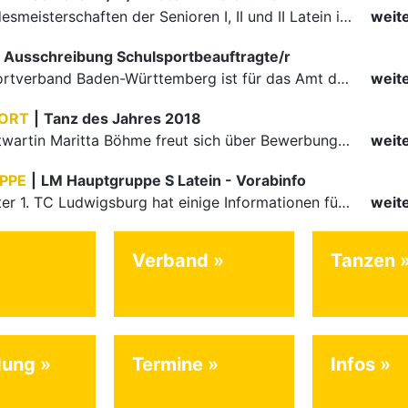
Zu den Landesmeisterschaften der Senioren I, II und II Latein im 17. Februar 2018 in Rudersberg gibt es Informationen.
weit
Ausschreibung Schulsportbeauftragte/r
Der Tanzsportverband Baden-Württemberg ist für das Amt der/des Schulsportbeauftragten auf der Suche nach einem neuen Gesicht.
weit
PORT
|
Tanz des Jahres 2018
Breitensportwartin Maritta Böhme freut sich über Bewerbungen.
weit
PPE
|
LM Hauptgruppe S Latein - Vorabinfo
Der Ausrichter 1. TC Ludwigsburg hat einige Informationen für die Landesmeisterschaft der Hauptgruppe S Latein ausgegeben.
weit
Verband
Tanzen
dung
Termine
Infos