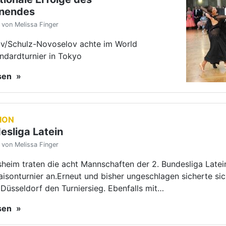
nendes
von Melissa Finger
v/Schulz-Novoselov achte im World
ndardturnier in Tokyo
esen
ION
esliga Latein
von Melissa Finger
sheim traten die acht Mannschaften der 2. Bundesliga Late
aisonturnier an.Erneut und bisher ungeschlagen sicherte si
Düsseldorf den Turniersieg. Ebenfalls mit…
esen