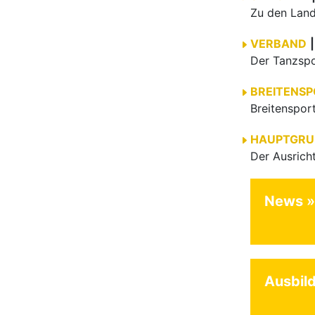
VERBAND
|
BREITENS
HAUPTGRU
News
Ausbil