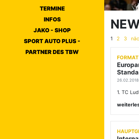
TERMINE
INFOS
NEW
JAKO - SHOP
1
2
3
näc
SPORT AUTO PLUS -
PARTNER DES TBW
FORMAT
Europa
Standa
26.02.2018 
1. TC Lud
weiterl
HAUPTG
Interna