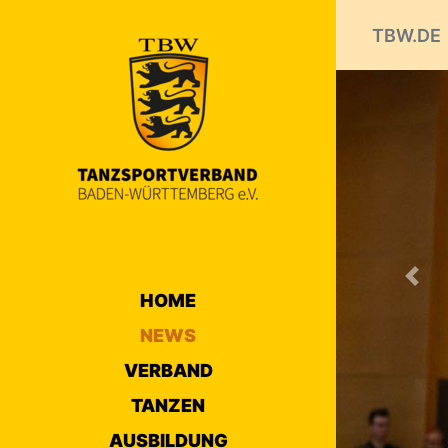
TBW.DE
Prev
NEW
1
2
3
näc
HOME
NEWS
FORMAT
1. BL L
VERBAND
31.01.2022 
TANZEN
Im zweite
AUSBILDUNG