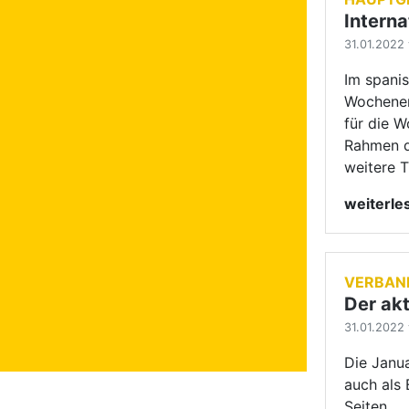
VERBAN
Der akt
31.01.2022 
Die Janua
auch als 
Seiten.
weiterl
HAUPTG
Duell d
31.01.2022 
Im spani
Qualifika
Games au
und Profi