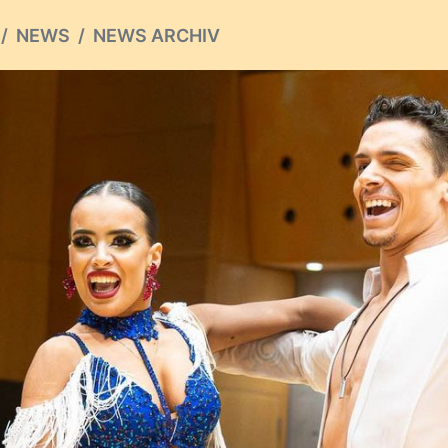
NEWS
NEWS ARCHIV
ious
S ARCHIV
hste
ION
ateinformationen in Bremerhaven
von Lars Keller
n Turnier der 1. Bundesliga Lateinformationen in Bremerha