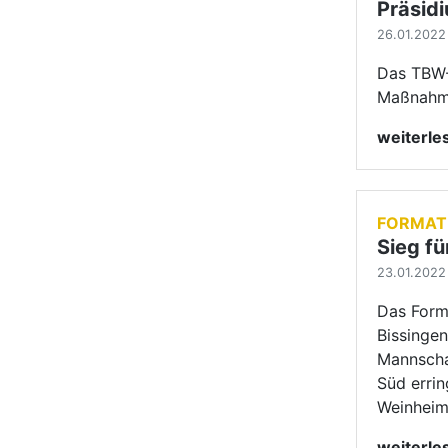
Das Form
Bissinge
Mannschaf
Süd erri
Weinheim 
weiterl
FORMAT
Bietig
23.01.2022 
Im zweite
Lateinfor
erneut un
weiterl