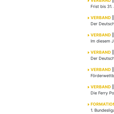
Förderwettb
VERBAND
|
FORMATIO
News
Ausbil