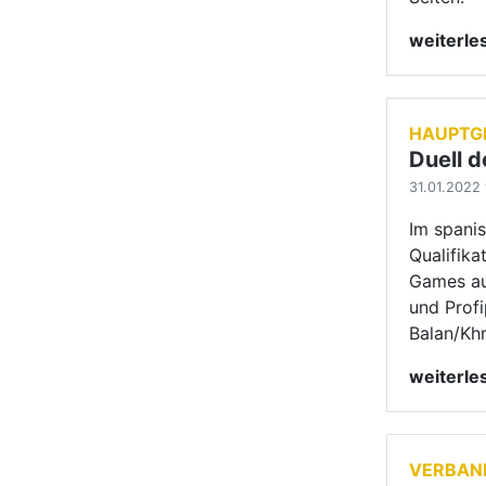
Balan/Kh
weiterl
VERBAN
Präsid
26.01.2022 
Das TBW-
Maßnahme
weiterl
FORMAT
Sieg f
23.01.2022 