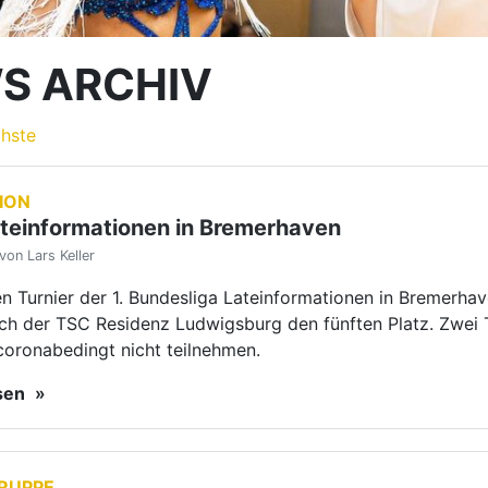
sich der TSC Residenz Ludwigsburg den fünften Platz. Zwei
coronabedingt nicht teilnehmen.
esen
RUPPE
tionale Erfolge
von Lars Keller
schen Fene wurden am vergangenen
e nicht nur das Qualifikationsturnier
World Games 2022 durchgeführt. Im
es DanceSport CUP fanden zahlreiche
urniere statt.
esen