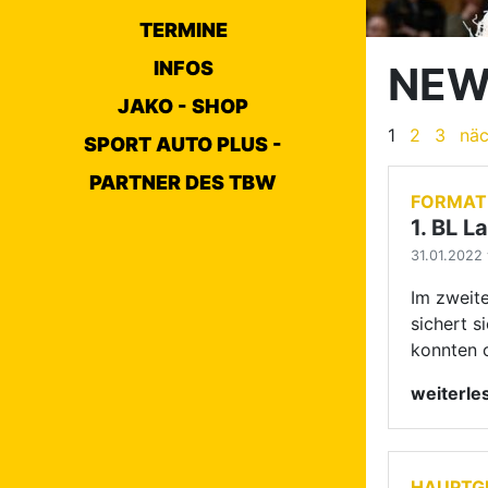
sichert 
TERMINE
konnten 
INFOS
weiterl
JAKO - SHOP
SPORT AUTO PLUS -
HAUPTG
PARTNER DES TBW
Interna
31.01.2022 
Im spani
Wochenend
für die 
Rahmen d
weitere T
weiterl