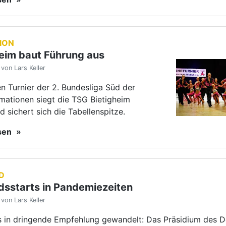
D
dsstarts in Pandemiezeiten
von Lars Keller
s in dringende Empfehlung gewandelt: Das Präsidium des 
verbandes hat in seiner letzten Sitzung erneut über
startgenehmigungen in der Pandemiezeit beraten.
esen
hste