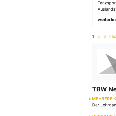
TBW N
MEHRERE 
VERBAND
|
Frist bis 31
VERBAND
|
VERBAND
|
VERBAND
|
VERBAND
|