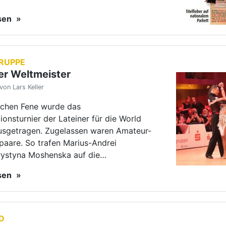
rystyna Moshenska auf die…
esen
D
iumsbeschlüsse zu LMs und Landeskader
von Lars Keller
Präsidium hat bei seiner letzten Sitzung Beschlüsse zu Co
n und der Wertung bei Landesmeisterschaften gefasst.
esen
ION
ür Weinheim
von Lars Keller