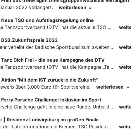
ewerb über 3.000 Euro für Sportvereine.
weiterlesen
Ferry Porsche Challenge: Inklusion im Sport
Die Ferry Porsche Challenge geht in eine neue Runde. Unter der Schirmherrschaft von Paralympics-Sieger Niko Kappel dreht sich dieses Mal alles um die „Inklusion im Sport“. 1 Million Euro für Inklusion im…
weit
N
|
Residenz Ludwigsburg im großen Finale
1. Bundesliga der Lateinformationen in Bremen: TSC Residenz Ludwigsburg erreicht das große Finale.
weit
Verband
Tanzen
dung
Termine
Infos