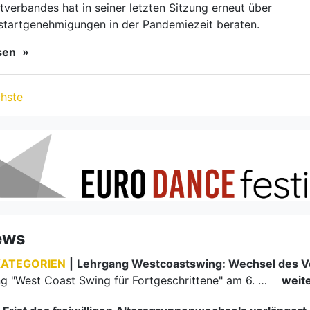
ews
KATEGORIEN
|
Der Lehrgang "West Coast Swing für Fortgeschrittene" am 6. März 2022 findet in den Räumlichkeiten der TSG Bietigheim statt.
weit
Frist des freiwilligen Altersgruppenwechsels verlängert
. Januar 2022 verlängert.
weiterlesen
Neue TSO und Aufstiegsregelung online
Der Deutsche Tanzsportverband (DTV) hat die aktuelle TSO und die Aufstiegsregelung 2022 veröffentlicht.
weit
BSB.Zukunftspreis 2022
Im diesem Jahr verleiht der Badische Sportbund zum zweiten Mal den BSB.Zukunftspreis im Rahmen des Sportbundtages 2022. Ermöglicht wird dies durch eine großzügige Spende der Himmelseher Sportversicherungen…
weit
Tanz Dich Frei - die neue Kampagne des DTV
Der Deutsche Tanzsportverband (DTV) hat die Kampagne „Tanz Dich Frei“ ins Leben gerufen, bei der es darum geht, Kinder und Jugendliche wieder für den Tanzsport zu begeistern! Ganz nach dem Motto – Tanz…
weit
Aktion "Mit dem IST zurück in die Zukunft"