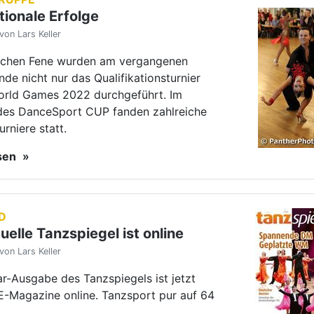
D
uelle Tanzspiegel ist online
von Lars Keller
r-Ausgabe des Tanzspiegels ist jetzt
E-Magazine online. Tanzsport pur auf 64
esen
RUPPE
er Weltmeister
von Lars Keller
schen Fene wurde das
tionsturnier der Lateiner für die World
sgetragen. Zugelassen waren Amateur-
paare. So trafen Marius-Andrei