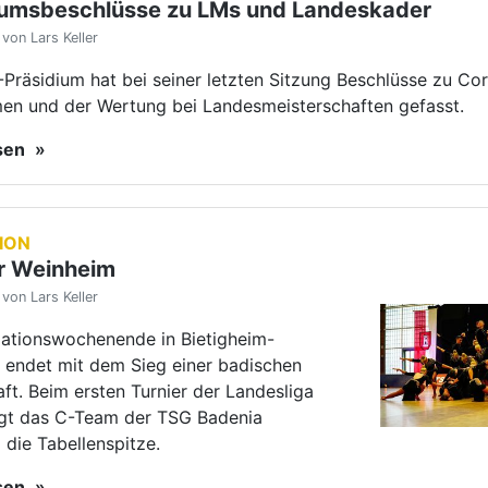
ationswochenende in Bietigheim-
n endet mit dem Sieg einer badischen
t. Beim ersten Turnier der Landesliga
ngt das C-Team der TSG Badenia
die Tabellenspitze.
esen
ION
heim baut Führung aus
von Lars Keller
n Turnier der 2. Bundesliga Süd der
mationen siegt die TSG Bietigheim
d sichert sich die Tabellenspitze.
esen