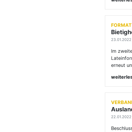
VERBAN
Auslan
22.01.2022 
Beschlus
Tanzsport
Auslands
weiterl
1
2
3
näc