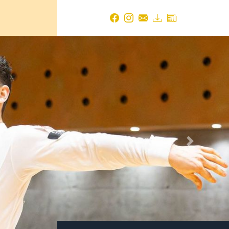
Next
TBW NEWS ARCHIV
2026
August 2026
(2 Einträge)
Juli 2026
(14 Einträge)
Juni 2026
(18 Einträge)
Mai 2026
(19 Einträge)
April 2026
(24 Einträge)
März 2026
(17 Einträge)
Februar 2026
(14 Einträge)
ven
Januar 2026
(21 Einträge)