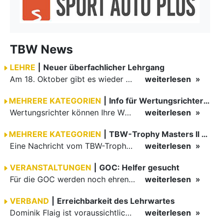
TBW News
LEHRE
|
Neuer überfachlicher Lehrgang
Am 18. Oktober gibt es wieder einen online Lehrgang (Zoom) mit Anna Kolb-Kubis. Thema wird dieses Mal Neuroathletik sein.
weiterlesen
MEHRERE KATEGORIEN
|
Info für Wertungsrichter: Turniere 2026 sind online
Wertungsrichter können Ihre Wunschtermine in Phoenix jetzt freigeben.
weiterlesen
MEHRERE KATEGORIEN
|
TBW-Trophy Masters II - V - Informationen für Paare
Eine Nachricht vom TBW-Trophy Manager Jürgen Dres: Liebe Turnierpaare der Master II – V, aufgrund der unglücklichen Information zur Flächengröße im Vorfeld der TBW-Trophy in Öhringen, wurde ich gebeten…
weiterlesen
VERANSTALTUNGEN
|
GOC: Helfer gesucht
Für die GOC werden noch ehrenamtliche Helfer vor allem für Dienstag und Mittwoch gesucht.
weiterlesen
VERBAND
|
Erreichbarkeit des Lehrwartes
Dominik Flaig ist voraussichtlich bis zum 25. August nicht erreichbar.
weiterlesen