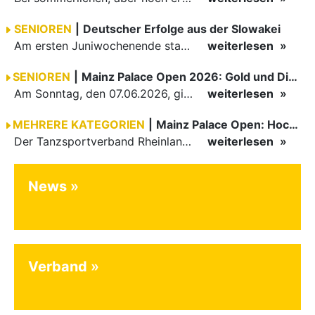
SENIOREN
|
Deutscher Erfolge aus der Slowakei
Am ersten Juniwochenende startete auch ein Paar aus dem TBW bei den Kosice Open. Ausrichter war der Dancesport Club TC Meteor Kosice.
weiterlesen
SENIOREN
|
Mainz Palace Open 2026: Gold und Diamanten am zweiten Turniertag im…
Am Sonntag, den 07.06.2026, ging das Tanzsport-Highlight im Kurfürstlichen Schloss zu Mainz in die zweite Runde.
weiterlesen
MEHRERE KATEGORIEN
|
Mainz Palace Open: Hochklassiger Tanzsport im Kurfürstlichen Schloss -…
Der Tanzsportverband Rheinland-Pfalz (TRP) hat am 6. Juli 2026 die zweite Auflage der Mainz Palace Open im Großen Saal des Kurfürstlichen Schlosses zu Mainz ausgerichtet
weiterlesen
News
Verband