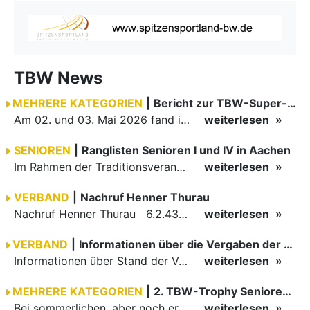
TBW News
MEHRERE KATEGORIEN
|
Bericht zur TBW-Super-Trophy in Ludwigsburg
Am 02. und 03. Mai 2026 fand in der Turnhalle Pflugfelden die TBW-Super-Trophy statt. Bei sonnigen und warmen Frühlingswetter kamen ab der Hauptgruppe alle Altersklassen nach Ludwigsburg. So trafen bei den…
weiterlesen
SENIOREN
|
Ranglisten Senioren I und IV in Aachen
Im Rahmen der Traditionsveranstaltung Tanzen im Dreiländereck richtete der TSC Grün Weiß Aquisgrana Aachen zwei Ranglistenturniere für Standardpaare aus.
weiterlesen
VERBAND
|
Nachruf Henner Thurau
Nachruf Henner Thurau 6.2.43 bis 13.6.26 Heute vormittag erreichte uns die traurige Mitteilung, dass unser ehemaliger Landestrainer Henner Thurau mit 83 Jahren verstorben ist. Er hat zusammen mit…
weiterlesen
VERBAND
|
Informationen über die Vergaben der Landesmeisterschaften 2027 und der…
Informationen über Stand der Vergaben von den Landesmeisterschaften 2027 im TBW sowie der Trophy 2027
weiterlesen
MEHRERE KATEGORIEN
|
2. TBW-Trophy Senioren-Qualifikationswochenende in Öhringen
Bei sommerlichen, aber noch erträglichen Temperaturen, folgten am Wochenende viele tanzfreudige Paare der Einladung des TSC Rot-Weiß Öhringen, dem Ausrichter des diesjährigen zweiten TBW-Trophy…
weiterlesen