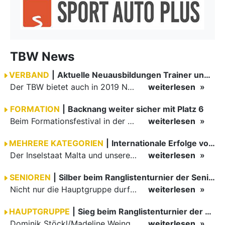
TBW News
VERBAND
|
Aktuelle Neuausbildungen Trainer und Wertungsrichter
Der TBW bietet auch in 2019 Neuausbildungen für Trainer und Wertungsrichter an. Wir haben Ihnen hier einen Auszug aus dem Lehrgangsprogramm.
weiterlesen
FORMATION
|
Backnang weiter sicher mit Platz 6
Beim Formationsfestival in der Bremerhavener Stadthalle wurde am Samstag auch in der Lateinsektion das Wertungssystem AJS 3.0 getestet. Zum Auftakt der Standardliga war es bereits in Ludwigsburg dran.
weiterlesen
MEHRERE KATEGORIEN
|
Internationale Erfolge vom Wochenende
Der Inselstaat Malta und unsere Nachbarrepublik Österreich waren am Wochenende beliebte Reiseziele der TBW-Tanzsportpaare. Am erfolgreichsten waren Razvan Dumitrescu/Jaqueline Joos mit einer…
weiterlesen
SENIOREN
|
Silber beim Ranglistenturnier der Senioren
Nicht nur die Hauptgruppe durfte sich bei den Ranglistenturnieren in Düsseldorf vergleichen und Erfolge einheimsen, auch die Senioren waren im Boston Club erfolgreich.
weiterlesen
HAUPTGRUPPE
|
Sieg beim Ranglistenturnier der Hauptgruppe
Dominik Stöckl/Madeline Weingärtner gewinnen das Ranglistenturnier Standard in Düsseldorf. Arthur Ankerstein/Georgiana Barbu werden Dritte in der Lateinsektion und Sergiu Maruster/Anastasia Stan verpassen…
weiterlesen