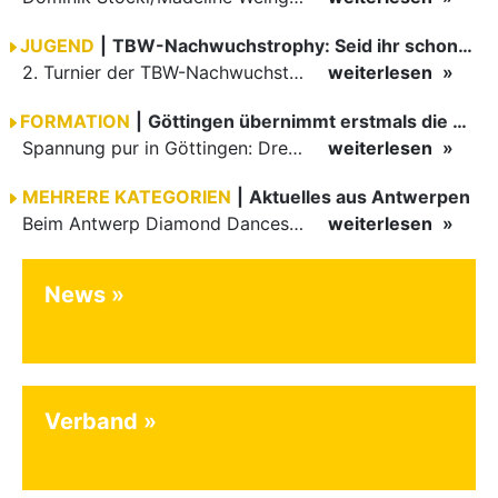
JUGEND
|
TBW-Nachwuchstrophy: Seid ihr schon gemeldet?
2. Turnier der TBW-Nachwuchstrophy: Am 24.02.2019 findet wieder das Hohenloher Jugendmeeting beim TSC Rot-Weiß Öhringen statt.
weiterlesen
FORMATION
|
Göttingen übernimmt erstmals die Tabellenführung
Spannung pur in Göttingen: Drei Favoriten, drei erste Tabellenplätze, drei Stürze im Finale. Mitreißender hätte ein Ligaturnier nicht sein können.
weiterlesen
MEHRERE KATEGORIEN
|
Aktuelles aus Antwerpen
Beim Antwerp Diamond Dancesport Cup gingen am Wochenende viele Paare des TBW an den Start. Die größten Erfolge brachten Fainsil/Posmetnaya, Ramazashvili/Faller und Hick/Leßmann aus Belgien zurück ins…
weiterlesen
News
Verband