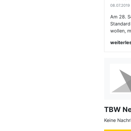
TBW N
Keine Nachr
News
Ausbil