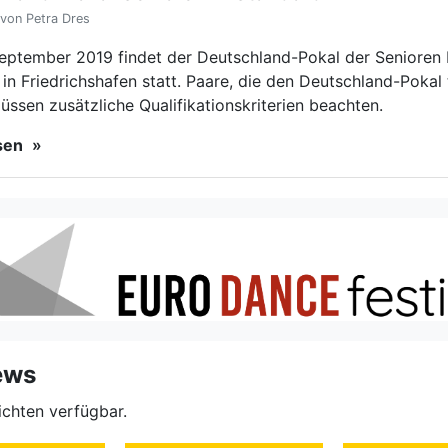
ews
ichten verfügbar.
Verband
Tanzen
dung
Termine
Infos