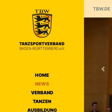
TBW.DE
Prev
NEW
HOME
VERANS
Die Zah
NEWS
25.07.2019 
VERBAND
Nicht ein
TANZEN
33. Germ
bis 16. A
AUSBILDUNG