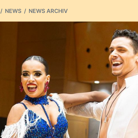
NEWS
NEWS ARCHIV
ious
S ARCHIV
TALTUNGEN
l des Tages: 33
von Lars Keller
mal mehr drei Wochen sind es bis zu den
an Open Championships (GOC). Von 13.
ugust ist die Tanzwelt wieder in Stuttgart