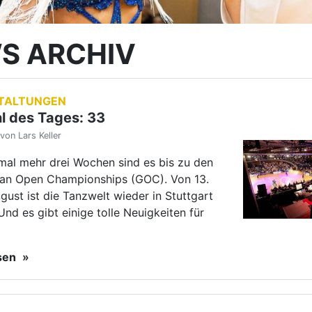
Und es gibt einige tolle Neuigkeiten für
esen
RUPPE
iger Erfolg für
l/Posmetnaya
von Lars Keller
ld Cup Standard im chinesischen Da
ten sich Tomas Fainsil/ Violetta
a (TSC Astoria Stuttgart) lediglich von
-Europameistern geschlagen geben und
 den zweiten…
esen