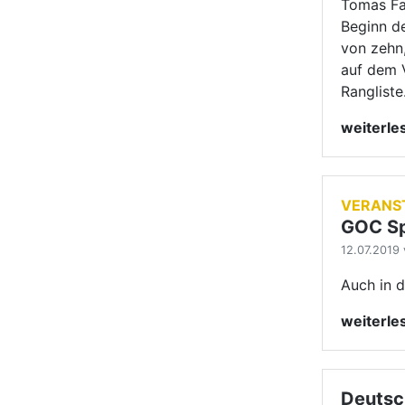
Auch in d
weiterl
Deutsch
08.07.2019 
Am 28. S
Standard 
wollen, m
weiterl