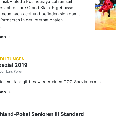
iesem Jahr gibt es wieder einen GOC Spezialtermin.
esen
land-Pokal Senioren III Standard
von Petra Dres
eptember 2019 findet der Deutschland-Pokal der Senioren I
in Friedrichshafen statt. Paare, die den Deutschland-Pokal
üssen zusätzliche Qualifikationskriterien beachten.
esen