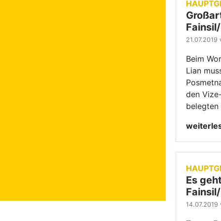
HAUPTG
Es geht
Fainsi
14.07.2019 
Tomas Fai
Beginn d
von zehn
auf dem V
Rangliste
weiterl
VERANS
GOC Sp
12.07.2019 