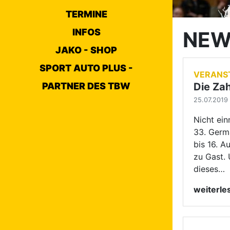
zu Gast. 
TERMINE
dieses…
INFOS
weiterl
JAKO - SHOP
SPORT AUTO PLUS -
HAUPTG
PARTNER DES TBW
Großart
Fainsi
21.07.2019 
Beim Wor
Lian muss
Posmetnay
den Vize
belegten
weiterl