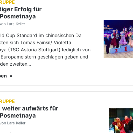
RUPPE
 weiter aufwärts für
l/Posmetnaya
von Lars Keller
nsil/Violetta Posmetnaya zählen seit
es Jahres ihre Grand Slam-Ergebnisse
, neun nach acht und befinden sich damit
ormarsch in der internationalen
.
esen
TALTUNGEN
ezial 2019
von Lars Keller