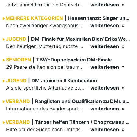
Jetzt anmelden für die Deutsche Meisterschaft Senioren I Kombi und die Deutschlandpokale Senioren II Kombi und Senioren III Kombi.
weiterlesen
MEHRERE KATEGORIEN
|
Hessen tanzt: Sieger und Shooting Stars
Nach zweijähriger Zwangspause konnte die Großveranstaltung "Hessen tanzt" endlich wieder stattfinden. Von Freitag bis Sonntag kämpften zahlreiche Paare von nationalen Turnieren in der D-Klasse bis hin zu…
weiterlesen
JUGEND
|
DM-Finale für Maximilian Bier/ Erika Weckerle
Den heutigen Muttertag nutzte die Deutsche Tanzsportjugend um ihren Müttern – sicher auch der restlichen Familie – das eine oder andere Tänzchen zu schenken. Und kaum ein Anlass war besser geeignet dafür,…
weiterlesen
SENIOREN
|
TBW-Doppelpack im DM-Finale
29 Paare stellten sich bei traumhaftem Maiwetter zum Wettbewerb um die Deutsche Lateinkrone der Senioren I. Und nachdem die Corona-Auflagen in Baden-Württemberg beinahe nicht mehr vorhanden sind, durfte…
weiterlesen
JUGEND
|
DM Junioren II Kombination
Als die sportliche Alternative zum nach zwei Jahren wieder stattfindenden Stuttgarter Frühlingsfest, durften die Kombinierer der Junioren II ihre Deutsche Meisterschaft austragen. Während im Stadtteil Bad…
weiterlesen
VERBAND
|
Ranglisten und Qualifikation zu DMs und DPs 2022
Informationen des Bundessportwarts zur Qualifikation zu Deutschen Meisterschaften und Deutschland Pokalen 2022 über die Rangliste (Hauptgruppe und Senioren).
weiterlesen
VERBAND
|
Tänzer helfen Tänzern / Спортсмени для спортсменів
Hilfe bei der Suche nach Unterkünften für Geflüchtete / Schreiben des Bundesministeriums der Finanzen: Informationen zum Umgang mit Spenden / Integration: Fördermittel für Vereine
weiterlesen