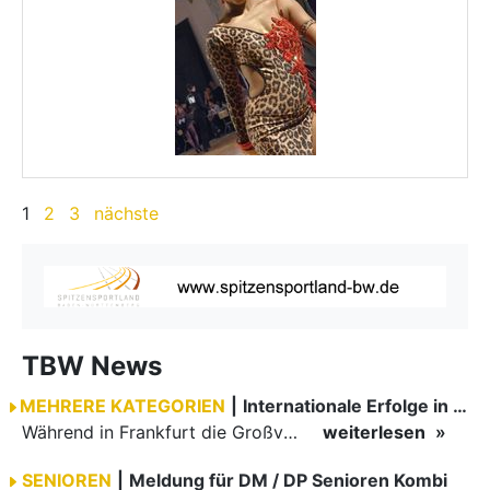
1
2
3
nächste
TBW News
MEHRERE KATEGORIEN
|
Internationale Erfolge in Belgien
Während in Frankfurt die Großveranstaltung "Hessen tanzt" durchgeführt wurde, fand im belgischen Seraing der Belgian International Fed Cup statt. Drei TBW-Paare durften sich über Erfolge bei…
weiterlesen
SENIOREN
|
Meldung für DM / DP Senioren Kombi