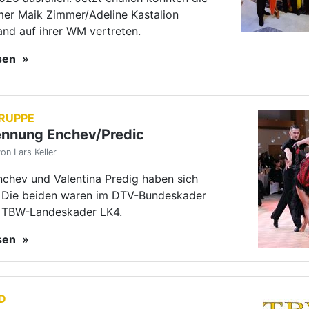
 TBW-Landeskader LK4.
esen
D
tionen für
gsrichter:innen
on Lars Keller
rale Wertungsrichtereinsatz (ZWE) weist
n, dass es coronabedingte
eiten für das erste Halbjahr 2022 gibt.
esen
D