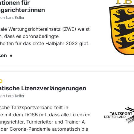
tische Lizenzverlängerungen
on Lars Keller
che Tanzsportverband teilt in
e mit dem DOSB mit, dass alle Lizenzen
ngsrichter, Turnierleiter und Trainer A
 der Corona-Pandemie automatisch bis
23 verlängert…
esen
D
orona-Verordnungen in Kraft
on Lars Keller
am 24. November die geänderte Corona-Verordnung (Cor
at, zieht die CoronaVO Sport mit Wirkung vom 27. November
Änderungen für den Sport.