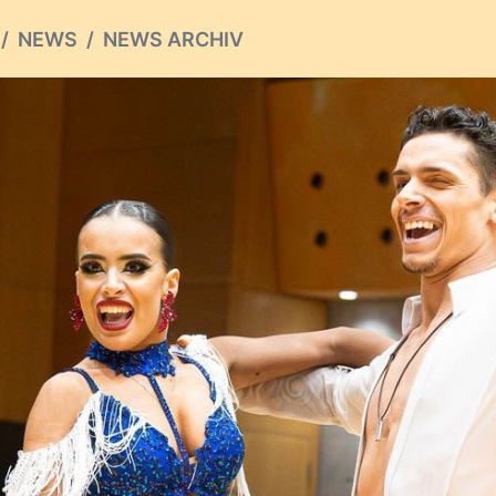
NEWS
NEWS ARCHIV
ious
S ARCHIV
hste
D
auern um Konrad Beck
von Nicola Hugel - TTC Rot-Weiß Freiburg, Lars Keller
ovember 2021 ist der Wertungsrichter,