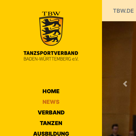
TBW.DE
Prev
NEW
1
2
3
näc
HOME
NEWS
VERBAN
Wir tr
VERBAND
29.11.2021 
TANZEN
Am 22. N
AUSBILDUNG