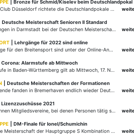
Am Wochenende fanden in Bremerhaven endlich wieder Deutsche Meisterschaften für die Formationen statt. Besonders spannend: Nach so langer Abstinenz wusste kein Team, wie das andere leistungsmäßig steht.…
weit
Lizenzzuschüsse 2021
Für 2021 können Mitgliedsvereine, bei denen Personen tätig sind, die im Besitz einer gültigen DOSB-Lizenz sind, aus Sportfördermitteln des Landes Baden-Württemberg Beschäftigungskostenzuschüsse erhalten.
weit
PPE
|
DM-Finale für Ionel/Schumichin
Die Deutsche Meisterschaft der Hauptgruppe S Kombination war das große Finale eines langen Meisterschaftstags in Stuttgart. 18 Paare kämpften um Medaillen und Ränge in der Königsklasse des Tanzsports.
weit
Verband
Tanzen
dung
Termine
Infos