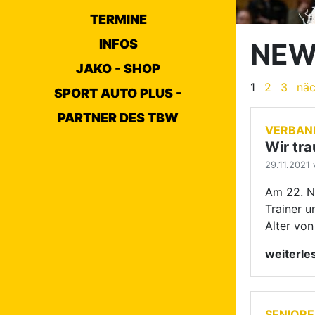
Trainer u
TERMINE
Alter von
INFOS
weiterl
JAKO - SHOP
SPORT AUTO PLUS -
SENIOR
PARTNER DES TBW
Bundes
28.11.2021 
Zehn Man
zum TSC 
Bundesma
Standard
Mannscha
weiterl