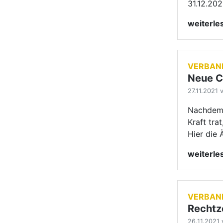
weiterl
VERBAN
Rechtz
26.11.2021 
Der Deut
dass die
Turniera
weiterl
1
2
3
näc