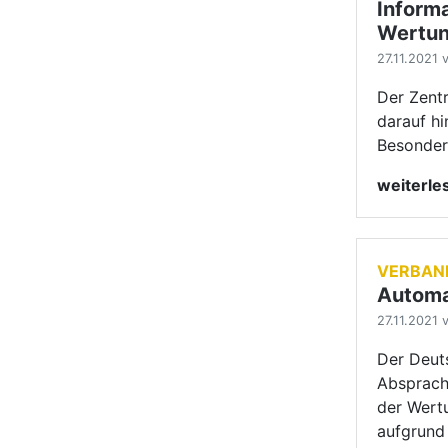
Automa
27.11.2021 v
Der Deuts
Absprach
der Wertu
aufgrund
31.12.20
weiterl
VERBAN
Neue C
27.11.2021 v
Nachdem 
Kraft tr
Hier die 