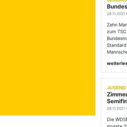
JUGEND
Zimmer
Semifi
28.11.2021 
Die WDSF
musste 20
Pforzhei
Deutschla
weiterl
HAUPTG
Paartr
27.11.2021 v
Georgi E
getrennt