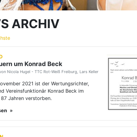
nd Vereinsfunktionär Konrad Beck im
 87 Jahren verstorben.
esen
EN
mannschaftspokal 2021
von Lars Keller
nschaften machten sich auf den Weg
Blau-Gold Nienburg, um im 32.
nnschaftspokal der Senioren II S-
 gegeneinander anzutreten. Jede
ft bestand aus drei Paaren, die…
esen