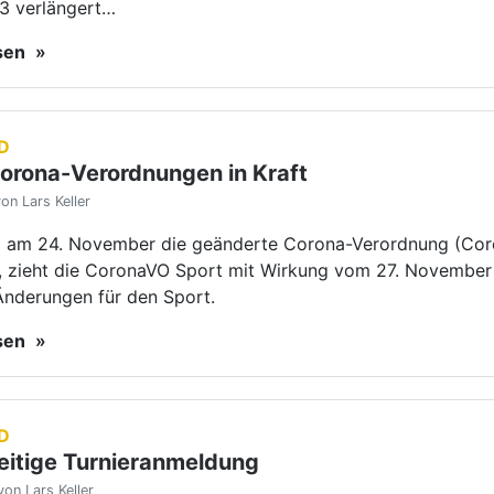
esen
D
eitige Turnieranmeldung
von Lars Keller
sche Tanzsportverband (DTV) - Tanzsport Deutschland - in
 Corona-Sonderregelung bezüglich der Anmeldefrist von
nmeldungen am 31. Dezember 2021 endet.
esen
hste