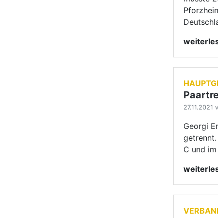
C und im
weiterl
VERBAN
Informa
Wertun
27.11.2021 v
Der Zent
darauf hi
Besonderh
weiterl
VERBAN