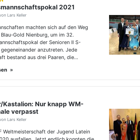
/Kastalion: Nur knapp WM-
nale verpasst
von Lars Keller
 Weltmeisterschaft der Jugend Latein
20 ausfallen. Jetzt endlich konnten die
mer Maik Zimmer/Adeline Kastalion
nd auf ihrer WM vertreten.
esen
RUPPE
ennung Enchev/Predic
on Lars Keller
nchev und Valentina Predig haben sich
. Die beiden waren im DTV-Bundeskader