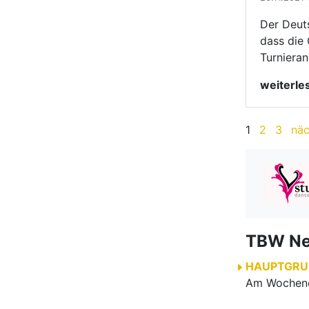
TBW N
HAUPTGRU
HAUPTGRU
SENIOREN
BREITENS
VERBAND
|
FORMATIO