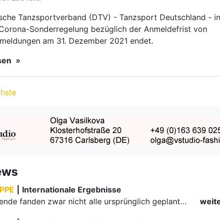
ews
PPE
|
Internationale Ergebnisse
Am Wochenende fanden zwar nicht alle ursprünglich geplanten internationalen Turniere statt, aber Paare des TBW zog es es dennoch ins Ausland. Polen und Portugal waren das Ziel.
weit
PPE
|
Bronze für Schmid/Kiselev beim Deutschlandpokal
Der Boston-Club Düsseldorf richtete die Deutschlandpokale der Hauptgruppe II in Standard und Latein aus. Gleich zwei Paare des 1. TC Ludwigsburg erreichten das Standard-Finale.
weit
|
Deutsche Meisterschaft Senioren II Standard
53 Paare gingen in Darmstadt bei der Deutschen Meisterschaft der Senioren II Standard an den Start.
weit
PORT
|
Lehrgänge für 2022 sind online
Die Lehrgänge für den Breitensport sind unter der Online-Anmeldung zu finden.
weit
Corona: Alarmstufe ab Mittwoch
Die Alarmstufe in Baden-Württemberg gilt ab Mittwoch, 17. November 2021. Dann ist der Zutritt in vielen Lebensbereichen oft nur noch für Geimpfte und Genesene möglich (2G).
weit
N
|
Deutsche Meisterschaften der Formationen