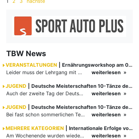
1
2
3
nächste
TBW News
VERANSTALTUNGEN
|
Ernährungsworkshop am 03.05.2019 fällt aus
Leider muss der Lehrgang mit Dr. Wolfgang Friedrich abgesagt werden, da sich zu wenige Teilnehmer gemeldet haben.
weiterlesen
JUGEND
|
Deutsche Meisterschaften 10-Tänze der Jugend
Auch der zweite Tag der Deutschen Meisterschaften stand ganz im Zeichen von fast frühsommerlichem Sonnenschein. Zu angenehmer Uhrzeit trafen sich im Dresdener Kongresszentrum 27 Jugendpaare, um ihren…
weiterlesen
JUGEND
|
Deutsche Meisterschaften 10-Tänze der Junioren II
Bei fast schon sommerlichen Temperaturen trafen sich die Junioren II B-Paare am Elbufer in Dresden zur Deutschen Meisterschaft Kombination. 25 Paare gingen an den Start.
weiterlesen
MEHRERE KATEGORIEN
|
Internationale Erfolge vom Wochenende
Am Wochenende wurden wieder fleißig die Koffer gepackt und per Auto oder Flugzeug ging es für die TBW-Paare ins Ausland. Zimmer/Kastalion schafften den Hattrick mit drei Finalteilnahmen. Nazarenus/Weber…
weiterlesen