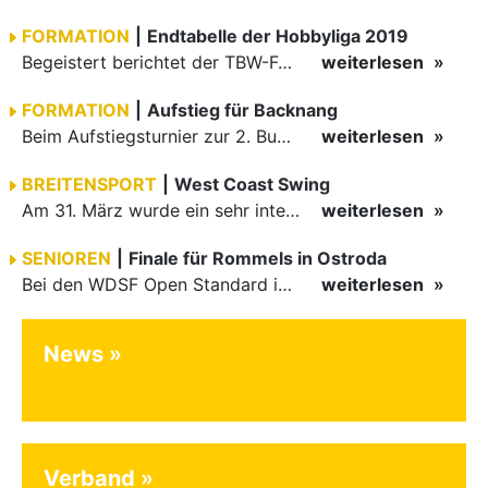
FORMATION
|
Endtabelle der Hobbyliga 2019
Begeistert berichtet der TBW-Formationsbeauftragte Jörg Weindl von den Turnieren der TBW-Hobbyliga 2019. Mit insgesamt elf teilnehmenden Mannschaften hat die Liga in 2019 einen großartigen Aufschwung…
weiterlesen
FORMATION
|
Aufstieg für Backnang
Beim Aufstiegsturnier zur 2. Bundesliga Süd Latein konnte das B-Team der TSG Backnang in einer knappen Entscheidung den Sieg für sich verbuchen. Die Backnanger sind damit in die neu geschaffene Süd-Liga…
weiterlesen
BREITENSPORT
|
West Coast Swing
Am 31. März wurde ein sehr interessanter Lehrgang mit Bernd Junghans im LLZ in Pforzheim angeboten. Von Anfängern bis hin zu Fortgeschrittenen war alles an Tänzern/Innen vertreten.
weiterlesen
SENIOREN
|
Finale für Rommels in Ostroda
Bei den WDSF Open Standard in Ostroda/Polen gingen 23 Paare an den Start. Darunter Albert und Andrea Rommel vom Tanzsportzentrum Stuttgart Feuerbach, die das Finale als einziges und damit bestes deutsches…
weiterlesen
News
Verband