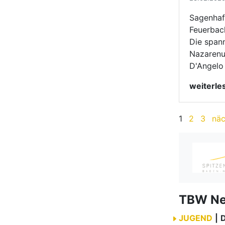
TBW N
JUGEND
|
VERBAND
|
MEHRERE 
FORMATIO
SENIOREN