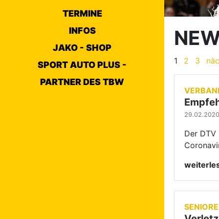
Coronavi
TERMINE
weiterl
INFOS
JAKO - SHOP
SENIOR
SPORT AUTO PLUS -
Verlet
PARTNER DES TBW
25.02.2020 
Im Semifi
der Freib
wurde der
weiterl
JUGEND
Ergebn
25.02.2020 