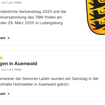
von Lars Keller
smeister der Senioren Latein wurden am Samstag in der
khalle Hohnweiler in Auenwald gekürt.
esen
RUPPE
- KA: Das sind die Besten im
von Lars Keller
ten Mal heißen die Landesmeister
rttemberg Marius-Andrei
rystyna Moshenka. Zusammen mit drei
forzheimer Paaren zogen sie in das
20 ein.
esen