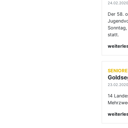
23.02.2020 
14 Lande
Mehrzwec
weiterl
HAUPTG
PF - S 
Ländle
23.02.2020 
Zum fünf
Baden-Wü
Balan/Kh
weitern P
Finale 20
weiterl