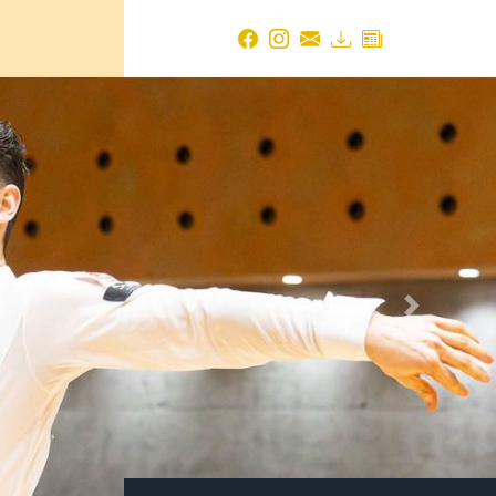
Next
TBW NEWS ARCHIV
2026
August 2026
(1 Eintrag)
Juli 2026
(14 Einträge)
Juni 2026
(18 Einträge)
Mai 2026
(19 Einträge)
April 2026
(24 Einträge)
März 2026
(17 Einträge)
Februar 2026
(14 Einträge)
n zum
Januar 2026
(21 Einträge)