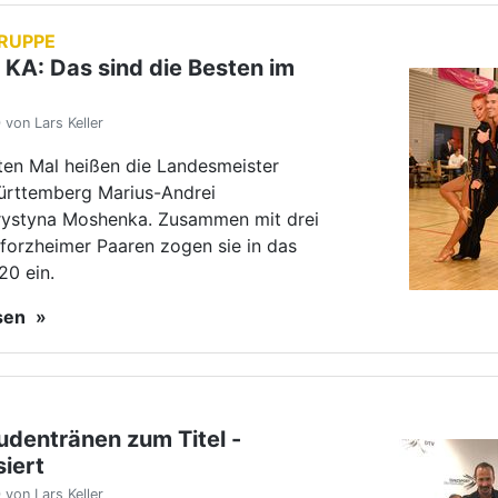
udentränen zum Titel -
siert
von Lars Keller
e 61 Paare stellten sich in Stuttgart-
 zur DM der Junioren II B Latein 2020.
nende Frage: Würde Vorjahressieger Elias
s mit seiner neuen Partnerin Lorena
 erneut…
esen
hste