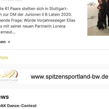
ews
DAK Dance-Contest
"Tanzen ist für Euch nicht nur ein Sport, sondern vielmehr eine Lebenseinstellung? Ihr gehört zudem auf die große Bühne?" - so lädt die DAK zu ihrem Dance-Contest ein.
weit
Ausschreibung Gebietsmeisterschaft 2021
Die Ausschreibung der Gebietsmeisterschaften Kombination 2021 (Süddeutsche Meisterschaften 10-Tänze) ist jetzt online.
weit
KATEGORIEN
|
Ranglistenturniere in Düsseldorf
Drei Ranglistenturniere fanden am Wochenende im Düsseldorfer Traditionsverein Boston Club statt. Die Turniere der Hauptgruppe Latein und Senioren I Standard waren mit TBW-Beteiligung - und erfolgreich.
weit
N
|
Backnanger A-Team wieder auf Platz 6 in der ersten 
Beim dritten Saisonturnier der ersten Bundesliga der Lateinformationen belegte das A-Team der TSG Backnang am Samstag in der Bremer Stadthalle wieder den sechsten Rang.
weit
|
Oh la la - Erfolge aus Lyon
Bronze für Dirk und Fabienne Regitz und weitere Ergebnisse aus Lyon.
weit