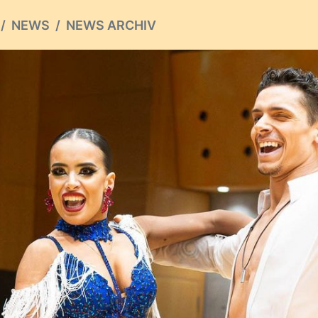
NEWS
NEWS ARCHIV
ious
S ARCHIV
hste
D
lungen des DTV: Coronavirus
von Lars Keller
informiert aktuell über Risiken und Verhaltensempfehlunge