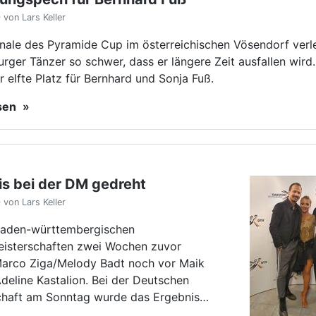
baden-württembergischen
isterschaften zwei Wochen zuvor
Marco Ziga/Melody Badt noch vor Maik
eline Kastalion. Bei der Deutschen
chaft am Sonntag wurde das Ergebnis…
esen
ION
z sichert sich Tabellenspitze
von Lars Keller
n Turnier der 2. Bundesliga Süd der
rmationen konnte sich das A-Team der
denz Ludwigsburg mit einem weiteren
Spitzenplatz in der Tabelle verteidigen.