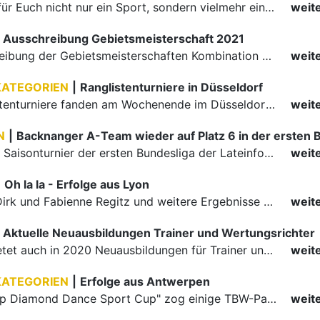
Aktuelle Neuausbildungen Trainer und Wertungsrichter
Der TBW bietet auch in 2020 Neuausbildungen für Trainer und Turnierleiter an. Wir haben Ihnen hier einen Auszug aus dem Lehrgangsprogramm.
weit
KATEGORIEN
|
Erfolge aus Antwerpen
Der "Antwerp Diamond Dance Sport Cup" zog einige TBW-Paare in die belgische Hafenstadt. Die größten Erfolge erreichten. Tomas Fainsil/Violetta Posmetnaya in der Hauptgruppe und Bernhard und Sonja Fuss bei…
weit
|
Klein aber fein
Ein kleiner Kreis von vier Paaren aus drei Bundesländern stellte sich in der Gebietsmeisterschaft Süd der Senioren I Kombination dem Wettbewerb in der Ludwigsburger Innenstadtsporthalle.
weit
Verband
Tanzen
dung
Termine
Infos