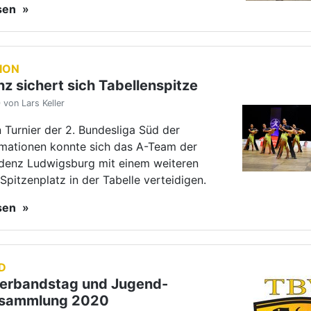
esen
D
rbandstag und Jugend-
rsammlung 2020
von Lars Keller
ordentliche Verbandstag 2020 und die
llversammlung des TBW finden am
 den 29. März 2020 in Ludwigsburg
esen
EN
gen in Auenwald