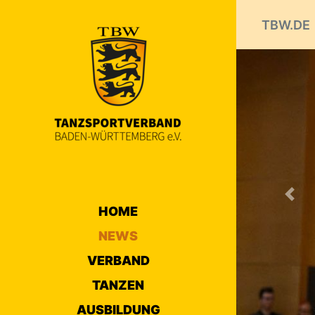
TBW.DE
Prev
NEW
1
2
3
näc
HOME
NEWS
VERBAN
Empfeh
VERBAND
29.02.2020 
TANZEN
Der DTV 
AUSBILDUNG