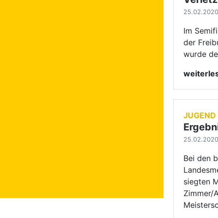
Bei den 
Landesme
siegten 
Zimmer/Ad
Meisters
weiterl
FORMAT
Residen
25.02.2020 
Im dritte
Lateinfo
TSC Resi
Sieg den 