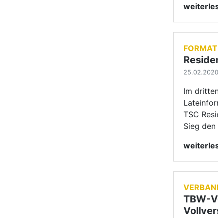
weiterl
VERBAN
TBW-Ve
Vollve
24.02.2020 
Der 58. 
Jugendvo
Sonntag,
statt.
weiterl
SENIOR
Goldse