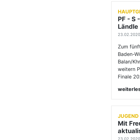
JUGEND
Mit Fre
aktuali
23.02.2020 
Sagenhaft
Feuerbach
Die span
Nazarenu
D'Angelo
weiterl
1
2
3
näc