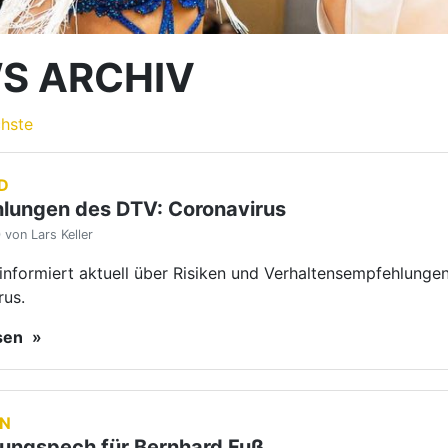
rus.
esen
EN
zungspech für Bernhard Fuß
von Lars Keller
nale des Pyramide Cup im österreichischen Vösendorf verle
urger Tänzer so schwer, dass er längere Zeit ausfallen wird.
 elfte Platz für Bernhard und Sonja Fuß.
esen
is bei der DM gedreht
von Lars Keller