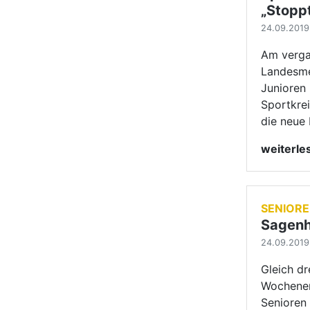
SENIOR
Sagenh
24.09.2019 
Gleich d
Wochenen
Senioren 
den "Ball
Baden-W
weiterl
JUGEND
LM Jug
21.09.2019 
Heute wa
insgesamt