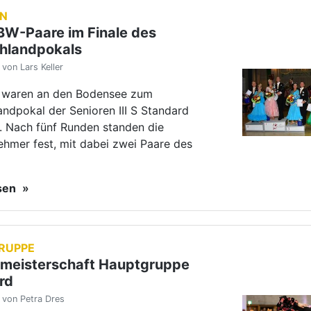
RUPPE
meisterschaft Hauptgruppe
rd
 von Petra Dres
elt in die Landesmeisterschaft der
I Standard fand im Bürgerhaus in
rg-Emmertsgrund die
isterschaft der Hauptgruppe Standard
esen
EN
meisterschaft Senioren I
rd