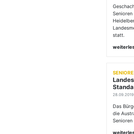
28.09.2019
Das Bürg
die Aust
Senioren 
weiterl
HAUPTG
Interna
Woche
24.09.2019 
In Chengd
Altersgru
Chengdu 
Moshensk
Michael 