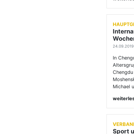
weiterl
VERBAN
Sport 
„Stopp
24.09.2019 
Am verga
Landesme
Junioren 
Sportkre
die neue
weiterl