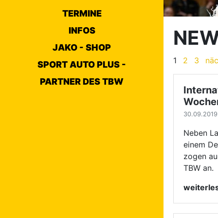
einem Deu
TERMINE
zogen auc
TBW an.
INFOS
weiterl
JAKO - SHOP
SPORT AUTO PLUS -
PARTNER DES TBW
SENIOR
Zwei T
Deutsc
29.09.2019 
98 Paare
Deutschla
angereist
Finalteil
TBW.
weiterl