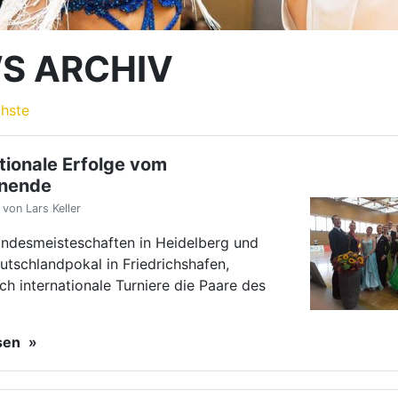
tschlandpokal in Friedrichshafen,
h internationale Turniere die Paare des
esen
EN
BW-Paare im Finale des
hlandpokals
von Lars Keller
 waren an den Bodensee zum
ndpokal der Senioren III S Standard
. Nach fünf Runden standen die
nehmer fest, mit dabei zwei Paare des
esen