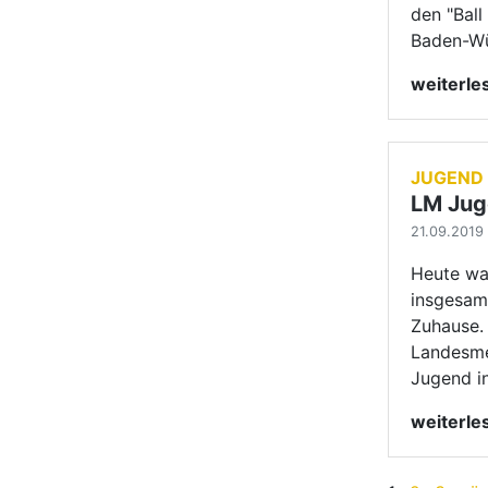
Zuhause.
Landesme
Jugend i
weiterl
1
2
3
näc
TBW N
BREITENS