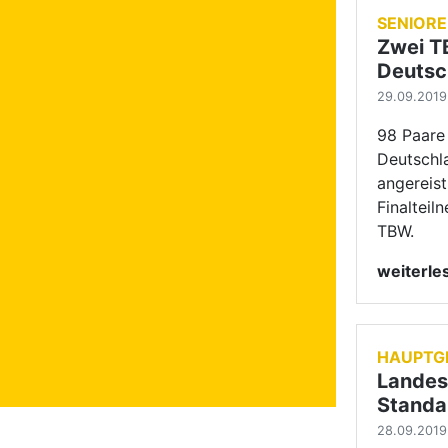
HAUPTG
Landes
Standa
28.09.2019
Geschacht
Senioren 
Heidelbe
Landesme
statt.
weiterl
SENIOR
Landes
Standa