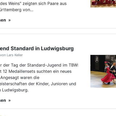
 Angesagt waren die
isterschaften der Kinder, Junioren und
n Ludwigsburg.
esen
hste
ews
PORT
|
Lehrgang 19/29 fällt aus
Aus Mangel an Teilnehmern muss der Lehrgang "Englische Tänze" abgesagt werden.
weit