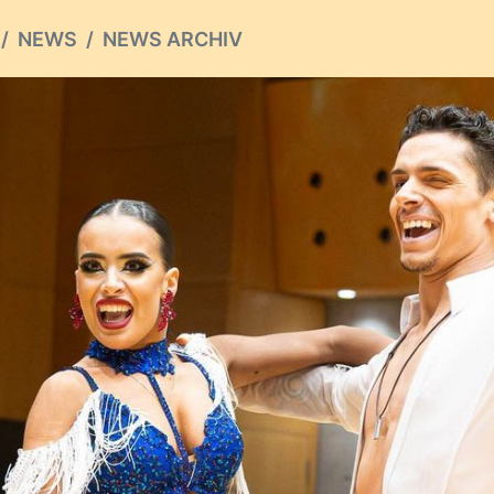
NEWS
NEWS ARCHIV
ious
S ARCHIV
hste
tionale Erfolge vom
nende
von Lars Keller
ndesmeisteschaften in Heidelberg und