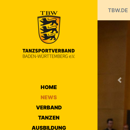
TBW.DE
Prev
NEW
1
2
3
näc
HOME
NEWS
Interna
Woche
VERBAND
30.09.2019 
TANZEN
Neben La
AUSBILDUNG