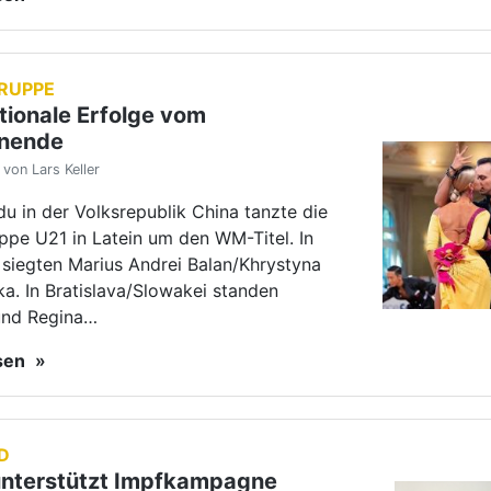
esen
D
unterstützt Impfkampagne
t Masern!“
von Lars Keller
ngenen Wochenende fand die
isterschaft Standard der Jugend und
in Ludwigsburg statt.
ispräsident Matthias Müller bewarb dabei
 Kampagne „Stoppt Masern!“ für den…
esen