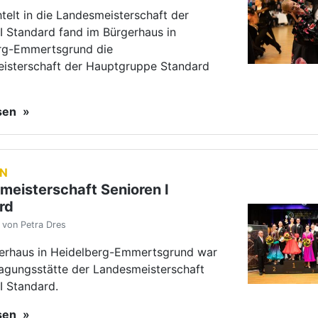
 von Petra Dres
erhaus in Heidelberg-Emmertsgrund war
ragungsstätte der Landesmeisterschaft
I Standard.
esen
RUPPE
tionale Erfolge vom
nende
von Lars Keller
u in der Volksrepublik China tanzte die
ppe U21 in Latein um den WM-Titel. In
siegten Marius Andrei Balan/Khrystyna
a. In Bratislava/Slowakei standen
und Regina…