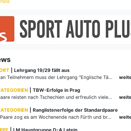
KATEGORIEN
|
TBW-Erfolge in Prag
Viele TBW-Paare reisten nach Tschechien und erfreulich viele Finalteilnahmen von der Jugend bis zu den Senioren gibt es von diesem Wochenende zu verkünden.
weit
KATEGORIEN
|
Ranglistenerfolge der Standardpaare
Einige TBW-Paare zog es am Wochenende nach Fürth und brachten viele Erfolge mit. In der Hauptgruppe gab es Gold für Emil-Daniel Leonte/Kristina Limonova und bei den Senioren III erreichten Knut und Iris…
weit
PPE
|
LM Hauptgruppe D-A Latein
An diesem Meisterschaftswochenende galt es vier Landesmeister zu ermitteln. Am frühen Abend des ersten Tages durften sich Maksym Melnyk/Angelika Ron über die Goldmedaille in der Hauptgruppe A Latein und…
weit
Update: Seminar der Deutschen Tanzsportjugend
Anmeldung zum DTSJ-Seminar jetzt möglich: Prävention sexualisierte Gewalt im Sport - "Ein Schutzkonzept für unseren Jugendverein/-verband" - Update: Anerkennung überfachlicher LEs
weit
PPE
|
WM-Silber für Balan/Moshenska
Marius-Andrei Balan/Khrystyna Moshenska (Schwarz-Weiß-Club Pforzheim) wurden erneut Vize-Weltmeister. Die Deutschen Meister verteidigten ihre Silbermedaille bei der Weltmeisterschaft Latein in Moskau.
weit
PPE
|
Landesmeisterschaften Hauptgruppe II Latein
Im Vorjahr mussten die Landesmeisterschaften der S- und A-Klasse kombiniert werden. In diesem Jahr gab es für die S-Klasse ein eigenes Turnier mit einem Landesmeister aus Baden-Württemberg und einem…
weit
PPE
|
Landesmeisterschaften Hauptgruppe II Standard