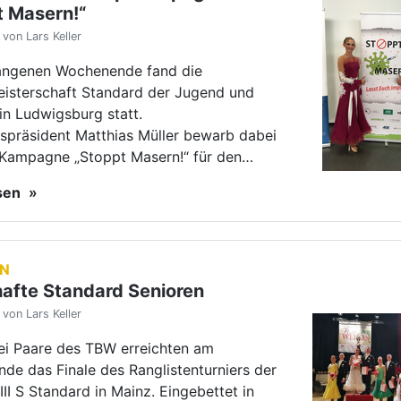
EN
afte Standard Senioren
von Lars Keller
rei Paare des TBW erreichten am
de das Finale des Ranglistenturniers der
III S Standard in Mainz. Eingebettet in
 des Weins" zeigten sich Paare aus
ürttemberg von…
esen
end Standard in Ludwigsburg
von Lars Keller
r der Tag der Standard-Jugend im TBW:
 12 Medaillensets suchten ein neues