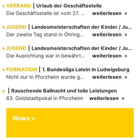
VERBAND
|
Urlaub der Geschäftsstelle
Die Geschäftsstelle ist vom 27. Februar bis 20. März geschlossen. Wir sind ab dem 23. März wieder für Sie da.
weiterlesen
JUGEND
|
Landesmeisterschaften der Kinder / Junioren und Jugend fand in…
Der zweite Tag stand in Öhringen an.
weiterlesen
JUGEND
|
Landesmeisterschaften der Kinder / Junioren und Jugend fanden in…
Die Ausrichtung war in bewährten Händen (federführend vom Sportwart Stefan Eisemann) beim TSC Rot-Weiß Öhringen. Das Clubheim war liebevoll und frühlingshaft dekoriert. Der Club bot wie immer ein…
weiterlesen
FORMATION
|
1. Bundesliga Latein in Ludwigsburg
Nicht nur in Pforzheim wurde getanzt. In Ludwigsburg war die 1. Bundesliga Latein der Formationen zu Gast.
weiterlesen
|
Rauschende Ballnacht und tolle Leistungen
63. Goldstadtpokal in Pforzheim
weiterlesen
News