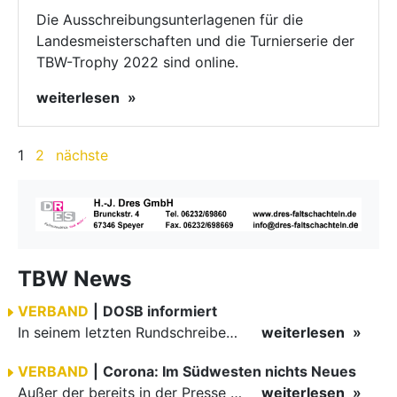
Die Ausschreibungsunterlagenen für die
Landesmeisterschaften und die Turnierserie der
TBW-Trophy 2022 sind online.
weiterlesen
1
2
nächste
TBW News
VERBAND
|
DOSB informiert
In seinem letzten Rundschreiben des Jahres 2020 informierte der Deutsche Olympische Sportbund seine Mitglieder über zentrale Forderungen des organisierten Sports, die in den letzten Sitzungstagen im…
weiterlesen
VERBAND
|
Corona: Im Südwesten nichts Neues
Außer der bereits in der Presse verkündeten Verlängerung des Lockdowns bis zum 31. Januar 2021 ändert sich mit der aktualisierten Corona-Verordnung für den Sport nichts.
weiterlesen