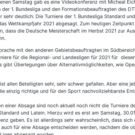
nen Samstag gab es eine Videokonferenz mit Micheal Eich
 der 1. Bundesliga und den Formationsbeauftragten des DT
 sehr deutlich: Die Turniere der 1. Bundesliga Standard und
das Wettkampfjahr 2021 abgesagt. Zum heutigen Zeitpunkt
, dass die Deutsche Meisterschaft im Herbst 2021 zur Au
n.
rache mit den anderen Gebietsbeauftragten im Südbereic
niere für die Regional- und Landesligen für 2021 für diese
s gibt Überlegungen über Alternativmöglichkeiten, wie Ope
st allen Beteiligten sehr, sehr schwer gefallen. Aber eine je
ie einzig richtige und für den Sport nachvollziehbarste En
n einer Absage sind noch aktuell noch nicht die Turniere de
Standard und Latein. Hierzu wird es erst am Samstag, 30.01
nz geben. Es ist allerdings sehr wahrscheinlich, dass sich 
 auch für eine Absage entscheiden werden, nachdem die o
 Ligen abgesagt wurden.