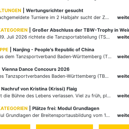
LTUNGEN
|
Wertungsrichter gesucht
Für einige nachgemeldete Turniere im 2 Halbjahr sucht der ZWE noch Wertungsrichter.
weit
KATEGORIEN
|
Großer Abschluss der TBW-Trophy in We
Am 18. und 19. Juli 2026 richtete die Tanzsportabteilung (TSA) der TSG 1862 Weinheim das Abschlussturnier der diesjährigen TBW-Trophy-Serie aus. Zum traditionellen Saisonfinale kamen rund 400 Starts über…
weit
PPE
|
Nanjing - People's Republic of China
Die Paare aus dem Tanzsportverband Baden-Württemberg (TBW) haben beim hochklassig besetzten WDSF GrandSlam im chinesischen Nanjing wieder einmal auf internationalem Top-Niveau geglänzt. Das…
weit
|
Vienna Dance Concours 2026
Die Paare des Tanzsportverbandes Baden-Württemberg (TBW) glänzten auf dem internationalen Parkett des Vienna Dance Concourse 2026 im Wiener Rathaus mit hervorragenden Platzierungen Ergebnisse unter: …
weit
Nachruf von Kristina (Krissi) Flaig
Ein Engel hat die Bühne des Lebens verlassen. Viel zu früh, plötzlich und für uns alle unfassbar, wurde unsere geliebte Kristina (Krissi) Flaig im Alter von 36 Jahren aus dem Leben gerissen. Das Tanzen…
weit
KATEGORIEN
|
Plätze frei: Modul Grundlagen
Für das Modul Grundlagen der Breitensportausbildung vom 10. bis 13. September an der Landessportschule Albstadt sind noch Plätze frei. Das Modul kann auch für den Lizenzerhalt (30 LE fachlich) genutzt…
weit