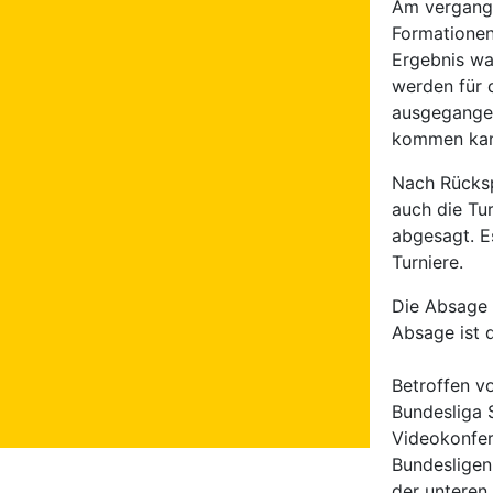
Am vergange
Formationen
Ergebnis war
werden für 
ausgegangen
kommen kan
Nach Rücksp
auch die Tur
abgesagt. E
Turniere.
Die Absage i
Absage ist d
Betroffen vo
Bundesliga 
Videokonfere
Bundesligen
der unteren