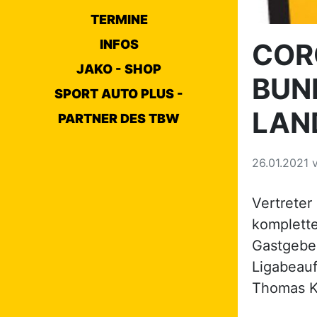
TERMINE
INFOS
COR
JAKO - SHOP
BUN
SPORT AUTO PLUS -
LAN
PARTNER DES TBW
26.01.2021
Vertreter
komplette
Gastgeber 
Ligabeauf
Thomas Ko