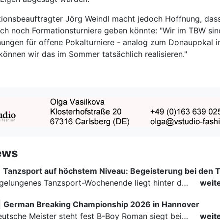
onsbeauftragter Jörg Weindl macht jedoch Hoffnung, dass
doch noch Formationsturniere geben könnte: "Wir im TBW sin
anungen für offene Pokalturniere - analog zum Donaupokal i
können wir das im Sommer tatsächlich realisieren."
ews
|
Ein rundum gelungenes Tanzsport-Wochenende liegt hinter den Paaren und Organisatoren in Enzklösterle. Am 1. und 2. August 2026 verwandelte sich die Festhalle wieder in einen lebendigen Mittelpunkt des…
weit
|
German Breaking Championship 2026 in Hannover
Der erste Deutsche Meister steht fest B-Boy Roman siegt bei den Juniors
weit