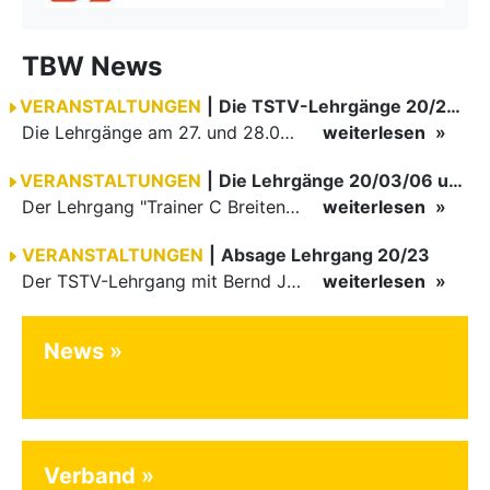
TBW News
VERANSTALTUNGEN
|
Die TSTV-Lehrgänge 20/24 - 20/27 werden durchgeführt.
Die Lehrgänge am 27. und 28.06.2020 können mit eingeschränkter Teilnehmerzahl stattfinden.
weiterlesen
VERANSTALTUNGEN
|
Die Lehrgänge 20/03/06 und 20/28 können stattfinden.
Der Lehrgang "Trainer C Breitensport Neu: Basismodul" vom 06. - 10.07.2020 und der Lehrgang mit Bernd Junghans: "Interessante Choreographien und Verbindungen für fortgeschrittene Hobbygruppen" vom 10. -…
weiterlesen
VERANSTALTUNGEN
|
Absage Lehrgang 20/23
Der TSTV-Lehrgang mit Bernd Junghans und Marius Wrobel: "Salsa, Unterrichtsmethoden" muss leider abgesagt werden.
weiterlesen
News
Verband