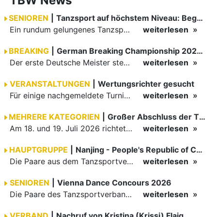
TBW News
SENIOREN
|
Tanzsport auf höchstem Niveau: Begeisterung bei den Turnieren in…
Ein rundum gelungenes Tanzsport-Wochenende liegt hinter den Paaren und Organisatoren in Enzklösterle. Am 1. und 2. August 2026 verwandelte sich die Festhalle wieder in einen lebendigen Mittelpunkt des…
weiterlesen
BREAKING
|
German Breaking Championship 2026 in Hannover
Der erste Deutsche Meister steht fest B-Boy Roman siegt bei den Juniors
weiterlesen
VERANSTALTUNGEN
|
Wertungsrichter gesucht
Für einige nachgemeldete Turniere im 2 Halbjahr sucht der ZWE noch Wertungsrichter.
weiterlesen
MEHRERE KATEGORIEN
|
Großer Abschluss der TBW-Trophy in Weinheim
Am 18. und 19. Juli 2026 richtete die Tanzsportabteilung (TSA) der TSG 1862 Weinheim das Abschlussturnier der diesjährigen TBW-Trophy-Serie aus. Zum traditionellen Saisonfinale kamen rund 400 Starts über…
weiterlesen
HAUPTGRUPPE
|
Nanjing - People's Republic of China
Die Paare aus dem Tanzsportverband Baden-Württemberg (TBW) haben beim hochklassig besetzten WDSF GrandSlam im chinesischen Nanjing wieder einmal auf internationalem Top-Niveau geglänzt. Das…
weiterlesen
SENIOREN
|
Vienna Dance Concours 2026
Die Paare des Tanzsportverbandes Baden-Württemberg (TBW) glänzten auf dem internationalen Parkett des Vienna Dance Concourse 2026 im Wiener Rathaus mit hervorragenden Platzierungen Ergebnisse unter: …
weiterlesen
VERBAND
|
Nachruf von Kristina (Krissi) Flaig