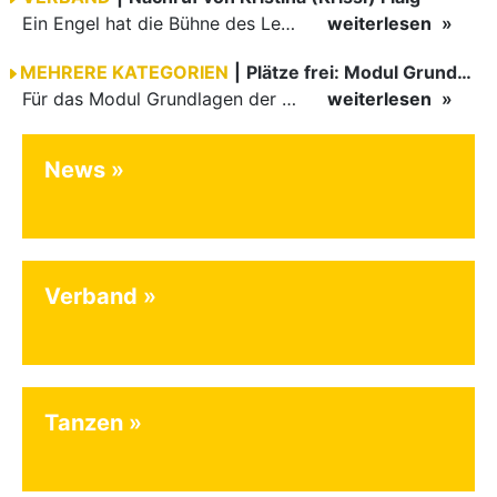
Ein Engel hat die Bühne des Lebens verlassen. Viel zu früh, plötzlich und für uns alle unfassbar, wurde unsere geliebte Kristina (Krissi) Flaig im Alter von 36 Jahren aus dem Leben gerissen. Das Tanzen…
weiterlesen
MEHRERE KATEGORIEN
|
Plätze frei: Modul Grundlagen
Für das Modul Grundlagen der Breitensportausbildung vom 10. bis 13. September an der Landessportschule Albstadt sind noch Plätze frei. Das Modul kann auch für den Lizenzerhalt (30 LE fachlich) genutzt…
weiterlesen
News
Verband
Tanzen